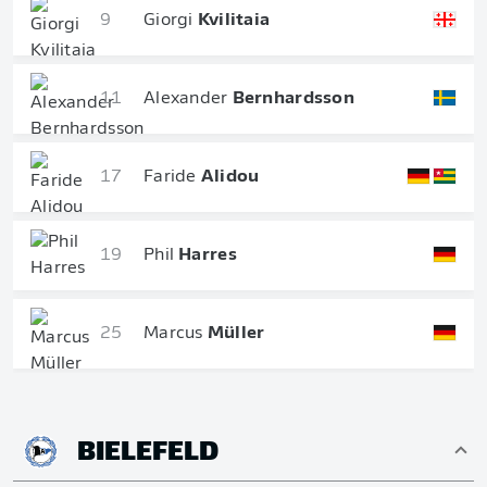
9
Giorgi
Kvilitaia
11
Alexander
Bernhardsson
17
Faride
Alidou
19
Phil
Harres
25
Marcus
Müller
BIELEFELD