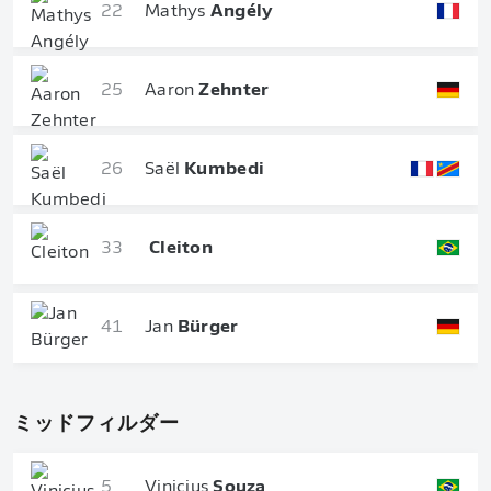
22
Mathys
Angély
25
Aaron
Zehnter
26
Saël
Kumbedi
33
Cleiton
41
Jan
Bürger
ミッドフィルダー
5
Vinicius
Souza