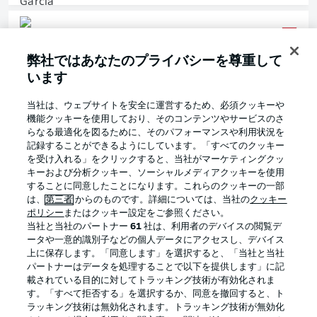
4
Eldin
Dzogovic
弊社ではあなたのプライバシーを尊重して
います
5
Tobias
Müller
当社は、ウェブサイトを安全に運営するため、必須クッキーや
機能クッキーを使用しており、そのコンテンツやサービスのさ
らなる最適化を図るために、そのパフォーマンスや利用状況を
6
Paul
Jaeckel
記録することができるようにしています。「すべてのクッキー
を受け入れる」をクリックすると、当社がマーケティングクッ
キーおよび分析クッキー、ソーシャルメディアクッキーを使用
7
Herbert
Bockhorn
することに同意したことになります。これらのクッキーの一部
は、
第三者
からのものです。詳細については、当社の
クッキー
ポリシー
またはクッキー設定をご参照ください。
当社と当社のパートナー
61
社は、利用者のデバイスの閲覧デ
15
Daniel
Heber
ータや一意的識別子などの個人データにアクセスし、デバイス
上に保存します。「同意します」を選択すると、「当社と当社
パートナーはデータを処理することで以下を提供します」に記
載されている目的に対してトラッキング技術が有効化されま
19
Lubambo
Musonda
す。「すべて拒否する」を選択するか、同意を撤回すると、ト
ラッキング技術は無効化されます。トラッキング技術が無効化