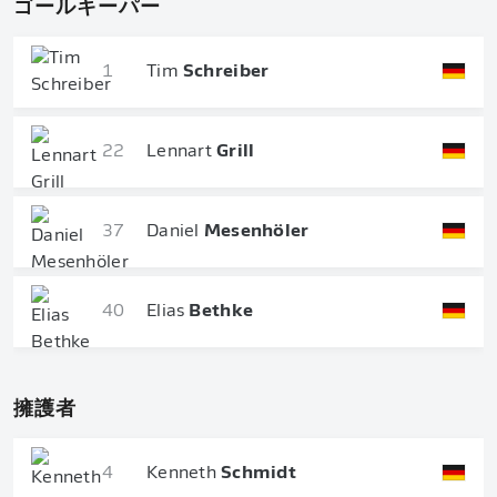
ゴールキーパー
1
Tim
Schreiber
22
Lennart
Grill
37
Daniel
Mesenhöler
40
Elias
Bethke
擁護者
4
Kenneth
Schmidt