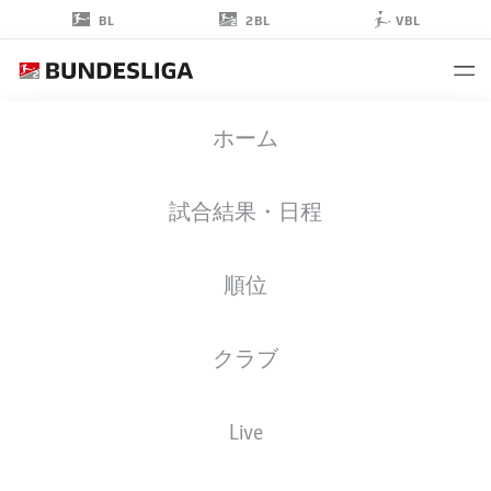
2BL
BL
VBL
SHINTA
ホーム
APPELKAMP
23
試合結果・日程
順位
ミッドフィルダー
クラブ
GREUTHER FÜRTH
統計 シーズン 2019/2020
ゴール
Live