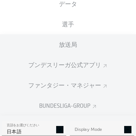
データ
国籍
身長
体重
01.11.2000
DEU
, JPN
175
70
25 年
CM
KG
選手
放送局
Competition
Bundesliga 2
ブンデスリーガ公式アプリ
Season
ファンタジー・マネジャー
BUNDESLIGA-GROUP
統計 シーズン 2019/2020
言語をお選びください
Display Mode
日本語
AERIAL DUELS