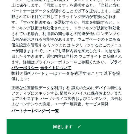
上に保存します。「同意します」を選択すると、「当社と当社
パートナーはデータを処理することで以下を提供します」に記
載されている目的に対してトラッキング技術が有効化されま
す。「すべて拒否する」を選択するか、同意を撤回すると、ト
ラッキング技術は無効化されます。トラッキング技術が無効化
されている場合、利用者の関心事との関連が低いコンテンツや
広告が表示される可能性があります。ウェブページの下にある
プライバシー・ポリシー
優先設定を管理する
優先設定を管理する リンクまたは をクリックするとこのメニュ
利用条件
放送局
ーが開きますので、いつでも選択内容を変更したり、同意を撤
回したりできます。選択内容は当社の ウェブサイト に反映され
求人
選手
ます。詳細はプライバシーポリシーをご参照ください。
プライ
バシーポリシー
当サイトについて
当サイトについて
弊社と弊社パートナーはデータを処理することで以下を提
供します:
正確な位置情報データを利用する. 識別のためにデバイス特性を
アクティブにスキャンする. 情報をデバイスに保存および／また
はアクセスする. パーソナライズ広告およびコンテンツ、広告お
よびコンテンツの測定、ユーザー層調査、サービス開発.
© 2026 Bundesliga-Gruppe GmbH
パートナー (ベンダー) 一覧
言語をお選びください
同意します
日本語