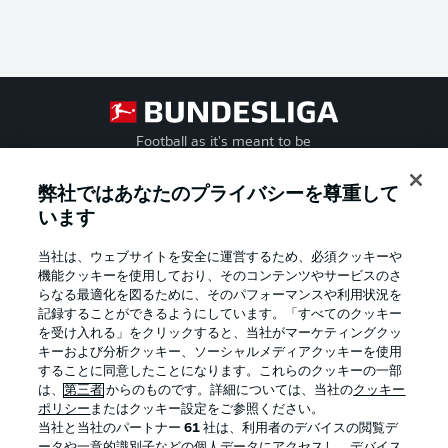
Football as it's meant to be
弊社ではあなたのプライバシーを尊重して
います
BUNDESLIGA APP
当社は、ウェブサイトを安全に運営するため、必須クッキーや
機能クッキーを使用しており、そのコンテンツやサービスのさ
らなる最適化を図るために、そのパフォーマンスや利用状況を
記録することができるようにしています。「すべてのクッキー
を受け入れる」をクリックすると、当社がマーケティングクッ
Official Partners
キーおよび分析クッキー、ソーシャルメディアクッキーを使用
することに同意したことになります。これらのクッキーの一部
は、
第三者
からのものです。詳細については、当社の
クッキー
ポリシー
またはクッキー設定をご参照ください。
当社と当社のパートナー
61
社は、利用者のデバイスの閲覧デ
ータや一意的識別子などの個人データにアクセスし、デバイス