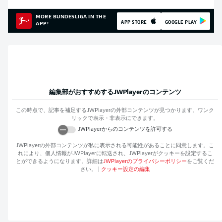
MORE BUNDESLIGA IN THE
APP STORE
GOOGLE PLAY
APP!
編集部がおすすめする
JWPlayer
のコンテンツ
この時点で、記事を補足する
JWPlayer
の外部コンテンツが見つかります。ワンク
リックで表示・非表示にできます。
JWPlayer
からのコンテンツを許可する
JWPlayer
の外部コンテンツが私に表示される可能性があることに同意します。こ
れにより、個人情報が
JWPlayer
に転送され、
JWPlayer
がクッキーを設定するこ
とができるようになります。詳細は
JWPlayer
のプライバシーポリシー
をご覧くだ
さい。
|
クッキー設定の編集