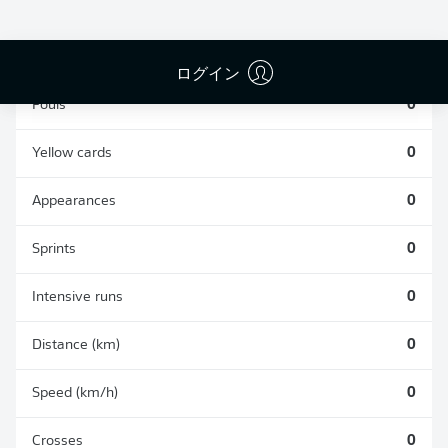
TACKLES WON
WON
0
0
ログイン
Fouls
0
Yellow cards
0
Appearances
0
Sprints
0
Intensive runs
0
Distance (km)
0
Speed (km/h)
0
Crosses
0