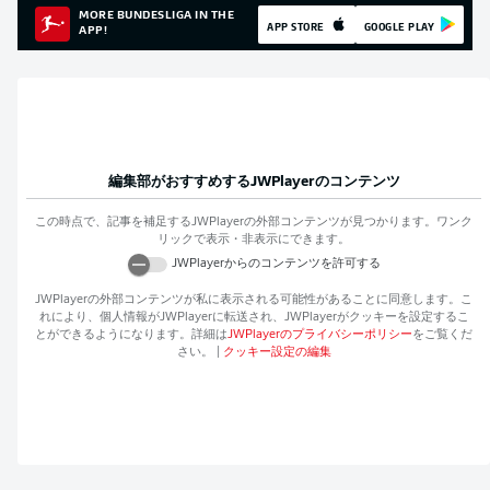
MORE BUNDESLIGA IN THE
APP STORE
GOOGLE PLAY
APP!
編集部がおすすめする
JWPlayer
のコンテンツ
この時点で、記事を補足する
JWPlayer
の外部コンテンツが見つかります。ワンク
リックで表示・非表示にできます。
JWPlayer
からのコンテンツを許可する
JWPlayer
の外部コンテンツが私に表示される可能性があることに同意します。こ
れにより、個人情報が
JWPlayer
に転送され、
JWPlayer
がクッキーを設定するこ
とができるようになります。詳細は
JWPlayer
のプライバシーポリシー
をご覧くだ
さい。
|
クッキー設定の編集