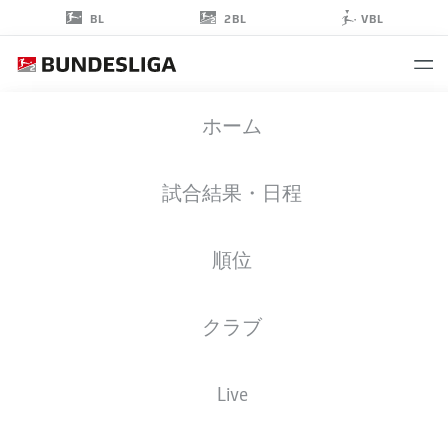
2BL
BL
VBL
MIKKEL
ホーム
KAUFMANN
14
試合結果・日程
順位
ストライカー
クラブ
KARLSRUHE
統計 シーズン 2025/2026
ゴール
Live