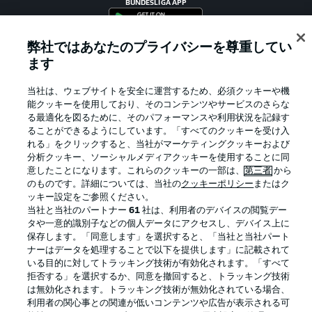
BUNDESLIGA APP
弊社ではあなたのプライバシーを尊重してい
ます
Official Partners
当社は、ウェブサイトを安全に運営するため、必須クッキーや機
能クッキーを使用しており、そのコンテンツやサービスのさらな
る最適化を図るために、そのパフォーマンスや利用状況を記録す
ることができるようにしています。「すべてのクッキーを受け入
れる」をクリックすると、当社がマーケティングクッキーおよび
分析クッキー、ソーシャルメディアクッキーを使用することに同
意したことになります。これらのクッキーの一部は、
第三者
から
のものです。詳細については、当社の
クッキーポリシー
またはク
ッキー設定をご参照ください。
当社と当社のパートナー
61
社は、利用者のデバイスの閲覧デー
タや一意的識別子などの個人データにアクセスし、デバイス上に
保存します。「同意します」を選択すると、「当社と当社パート
プライバシー・ポリシー
優先設定を管理する
ナーはデータを処理することで以下を提供します」に記載されて
いる目的に対してトラッキング技術が有効化されます。「すべて
利用条件
放送局
拒否する」を選択するか、同意を撤回すると、トラッキング技術
求人
選手
は無効化されます。トラッキング技術が無効化されている場合、
利用者の関心事との関連が低いコンテンツや広告が表示される可
当サイトについて