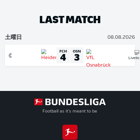
LAST MATCH
土曜日
08.08.2026
FCH
OSN
4
3
Liveti
Football as it's meant to be