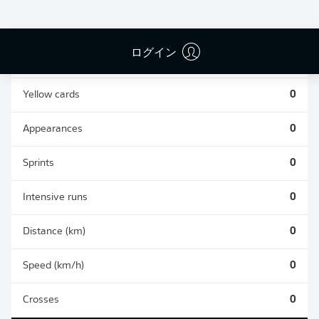
0
0
ログイン
Fouls
0
Yellow cards
0
Appearances
0
Sprints
0
Intensive runs
0
Distance (km)
0
Speed (km/h)
0
Crosses
0