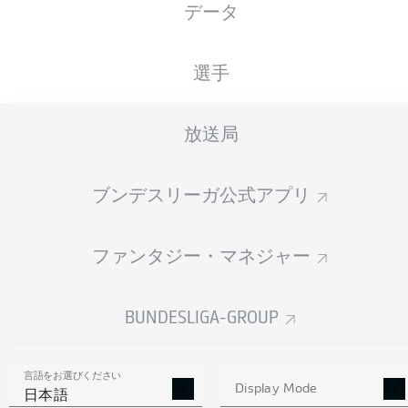
データ
国籍
03.01.2001
身長
体重
DNK
25 年
190 CM
81 KG
選手
Competition
放送局
Bundesliga 2
Season
ブンデスリーガ公式アプリ
2025/2026
ファンタジー・マネジャー
統計 シーズン 2025/2026
BUNDESLIGA-GROUP
言語をお選びください
AERIAL DUELS
Display Mode
TACKLES WON
日本語
WON