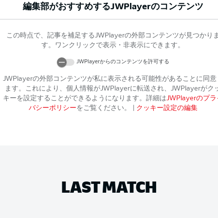
編集部がおすすめする
JWPlayer
のコンテンツ
この時点で、記事を補足する
JWPlayer
の外部コンテンツが見つかり
す。ワンクリックで表示・非表示にできます。
JWPlayer
からのコンテンツを許可する
JWPlayer
の外部コンテンツが私に表示される可能性があることに同意
ます。これにより、個人情報が
JWPlayer
に転送され、
JWPlayer
がク
キーを設定することができるようになります。詳細は
JWPlayer
のプラ
バシーポリシー
をご覧ください。
|
クッキー設定の編集
LAST MATCH