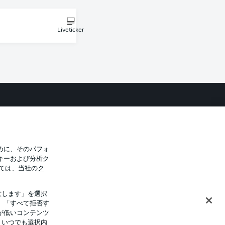
Liveticker
バシー・ポリシー
優先設定を管理する
件
放送局
選手
めに、そのパフォ
キーおよび分析ク
トについて
ては、当社の
ク
意します」を選択
。「すべて拒否す
が低いコンテンツ
、いつでも選択内