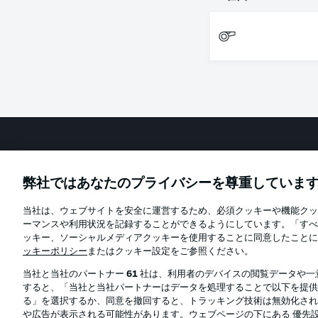
Football as it's meant to be
弊社ではあなたのプライバシーを尊重していま
当社は、ウェブサイトを安全に運営するため、必須クッキーや機能クッ
Official Partners
ーマンスや利用状況を記録することができるようにしています。「すべ
ッキー、ソーシャルメディアクッキーを使用することに同意したことに
ッキーポリシー
またはクッキー設定をご参照ください。
当社と当社のパートナー
61
社は、利用者のデバイスの閲覧データや一
すると、「当社と当社パートナーはデータを処理することで以下を提供
る」を選択するか、同意を撤回すると、トラッキング技術は無効化され
や広告が表示される可能性があります。ウェブページの下にある 優先設