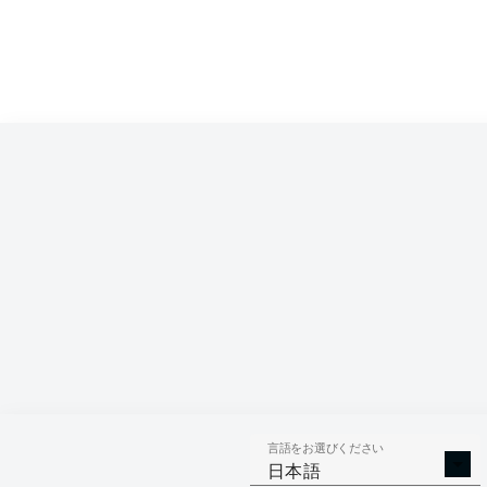
Competition
Bundesliga 2
Season
言語をお選びください
AERIAL 
TACKLES WON
日本語
WO