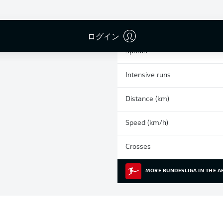
0
Yellow cards
Appearances
ログイン
Sprints
Intensive runs
Distance (km)
Speed (km/h)
Crosses
MORE BUNDESLIGA IN THE A