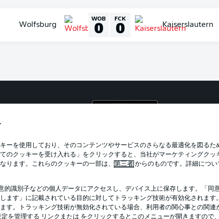
WOB
FCK
0
0
Wolfsburg
Kaiserslautern
プライ
利用条
す
BUNDESLIGA APP
求人
キーを使用しており、そのコンテンツやサービスのさらなる最適化を図るた
てのクッキーを受け入れる」をクリックすると、当社がマーケティングクッ
当サイ
なります。これらのクッキーの一部は、
第三者
からのものです。詳細につい
意的識別子などの個人データにアクセスし、デバイス上に保存します。「同
します」に記載されている目的に対してトラッキング技術が有効化されます
ます。トラッキング技術が無効化されている場合、利用者の関心事との関連
定を管理する リンクまたは をクリックするとこのメニューが開きますので