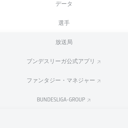
データ
国籍
22.12.1999
身長
体重
DEU
, TUR
26 年
177 CM
67 KG
選手
放送局
ブンデスリーガ公式アプリ
ファンタジー・マネジャー
統計 シーズン 2020/2021
BUNDESLIGA-GROUP
Fouls
DUELS
N