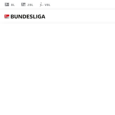
2BL
BL
VBL
SEMIH
ŞAHIN
ミッドフィルダー
KAISERSLAUTERN
統計 シーズン 2020/2021
ゴール