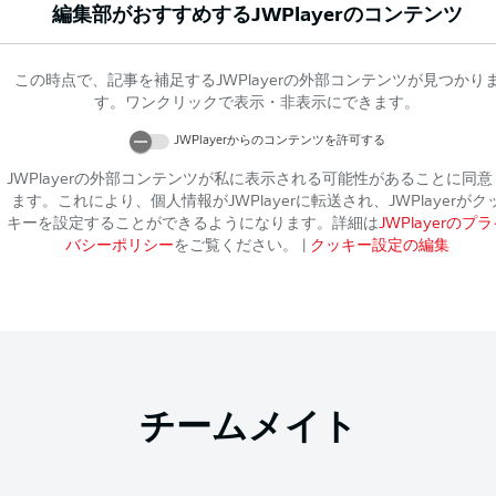
編集部がおすすめする
JWPlayer
のコンテンツ
この時点で、記事を補足する
JWPlayer
の外部コンテンツが見つかり
す。ワンクリックで表示・非表示にできます。
JWPlayer
からのコンテンツを許可する
JWPlayer
の外部コンテンツが私に表示される可能性があることに同意
ます。これにより、個人情報が
JWPlayer
に転送され、
JWPlayer
がク
キーを設定することができるようになります。詳細は
JWPlayer
のプラ
バシーポリシー
をご覧ください。
|
クッキー設定の編集
チームメイト