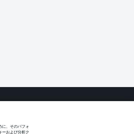
バシー・ポリシー
優先設定を管理する
件
放送局
選手
めに、そのパフォ
キーおよび分析ク
トについて