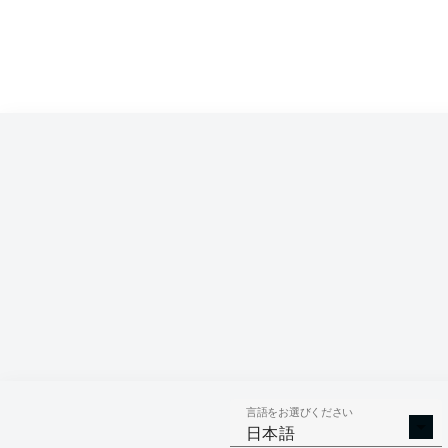
Competition
Bundesliga 2
Season
2026/2027
言語をお選びください
AERIAL 
TACKLES WON
日本語
WO