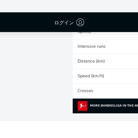
0
Yellow cards
Appearances
ログイン
Sprints
Intensive runs
Distance (km)
Speed (km/h)
Crosses
MORE BUNDESLIGA IN THE A