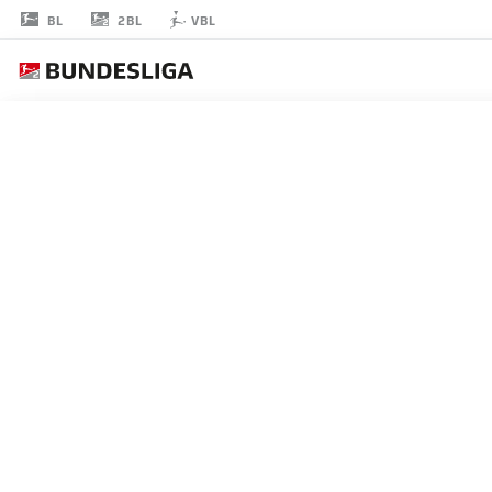
2BL
BL
VBL
CHRISTOPHER
LANNERT
28
擁護者
DARMSTADT
統計 シーズン 2026/2027
ゴール
チームメ