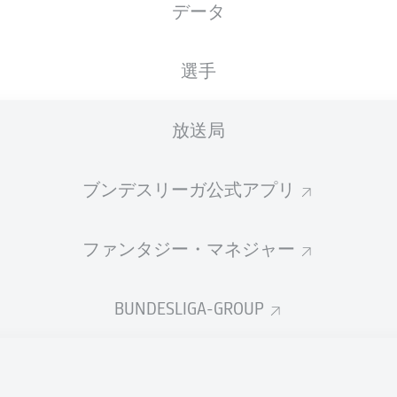
データ
国籍
08.06.1998
身長
体重
DEU
28 年
180 CM
71 KG
選手
放送局
ブンデスリーガ公式アプリ
ファンタジー・マネジャー
統計 シーズン 2026/2027
BUNDESLIGA-GROUP
Fouls
DUELS
N