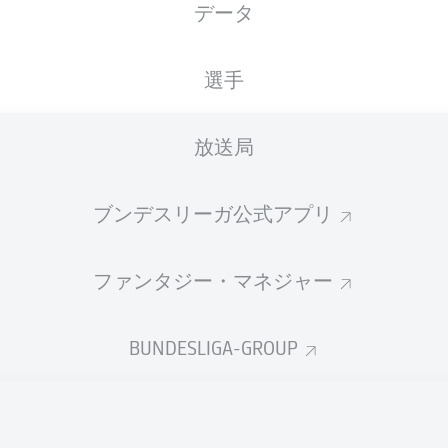
データ
国籍
18.04.1997
身長
体重
DEU
29 年
185 CM
80 KG
選手
放送局
ブンデスリーガ公式アプリ
ファンタジー・マネジャー
統計 シーズン 2026/2027
BUNDESLIGA-GROUP
Fouls
DUELS
N