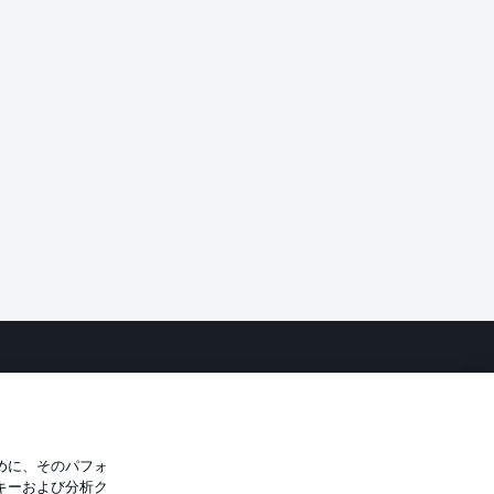
バシー・ポリシー
優先設定を管理する
件
放送局
選手
めに、そのパフォ
キーおよび分析ク
トについて