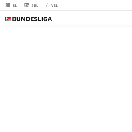
2BL
BL
VBL
LUKAS
BOEDER
29
擁護者
DYNAMO DRESDEN
統計 シーズン 2026/2027
ゴール
チームメ