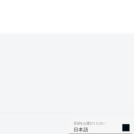
Competition
Bundesliga 2
Season
2026/2027
言語をお選びください
AERIAL 
TACKLES WON
日本語
WO