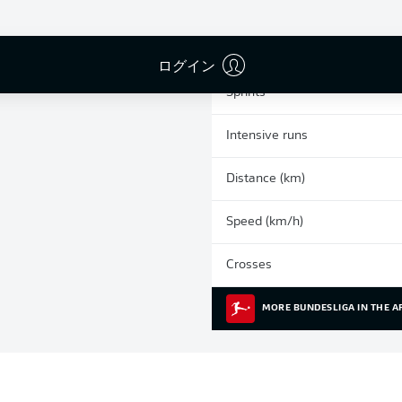
0
Yellow cards
Appearances
ログイン
Sprints
Intensive runs
Distance (km)
Speed (km/h)
Crosses
MORE BUNDESLIGA IN THE A