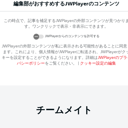
編集部がおすすめする
JWPlayer
のコンテンツ
この時点で、記事を補足する
JWPlayer
の外部コンテンツが見つかり
す。ワンクリックで表示・非表示にできます。
JWPlayer
からのコンテンツを許可する
JWPlayer
の外部コンテンツが私に表示される可能性があることに同意
ます。これにより、個人情報が
JWPlayer
に転送され、
JWPlayer
がク
キーを設定することができるようになります。詳細は
JWPlayer
のプラ
バシーポリシー
をご覧ください。
|
クッキー設定の編集
チームメイト