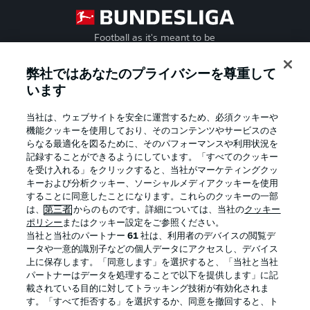
Football as it's meant to be
弊社ではあなたのプライバシーを尊重して
います
BUNDESLIGA APP
当社は、ウェブサイトを安全に運営するため、必須クッキーや
機能クッキーを使用しており、そのコンテンツやサービスのさ
らなる最適化を図るために、そのパフォーマンスや利用状況を
記録することができるようにしています。「すべてのクッキー
を受け入れる」をクリックすると、当社がマーケティングクッ
Official Partners
キーおよび分析クッキー、ソーシャルメディアクッキーを使用
することに同意したことになります。これらのクッキーの一部
は、
第三者
からのものです。詳細については、当社の
クッキー
ポリシー
またはクッキー設定をご参照ください。
当社と当社のパートナー
61
社は、利用者のデバイスの閲覧デ
ータや一意的識別子などの個人データにアクセスし、デバイス
上に保存します。「同意します」を選択すると、「当社と当社
パートナーはデータを処理することで以下を提供します」に記
載されている目的に対してトラッキング技術が有効化されま
す。「すべて拒否する」を選択するか、同意を撤回すると、ト