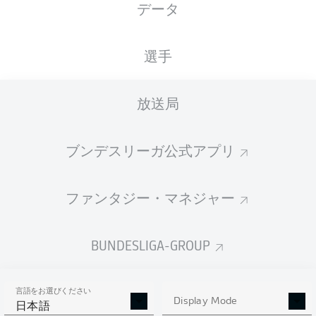
データ
国籍
31.05.2007
身長
DEU
19 年
190 CM
選手
Competition
放送局
Bundesliga 2
Season
ブンデスリーガ公式アプリ
2026/2027
ファンタジー・マネジャー
統計 シーズン 2026/2027
BUNDESLIGA-GROUP
言語をお選びください
PASSES
Display Mode
SHOTS SAVED
OWN-GOALS
日本語
COMPLETED