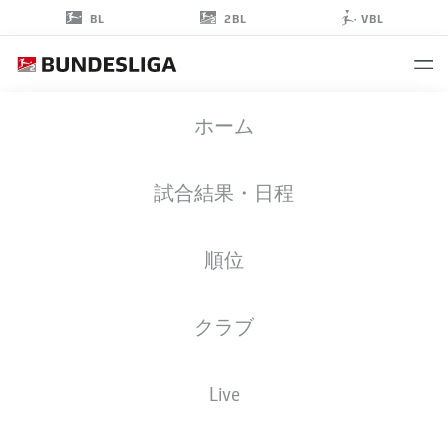
2BL
BL
VBL
NICK
ホーム
BODON
29
試合結果・日程
順位
ゴールキーパー
クラブ
EINTRACHT BRAUNSCHWEIG
統計 シーズン 2026/2027
ゴール
チームメイト
Live