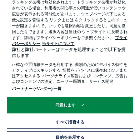
ラッキング技術は無効化されます。トラッキング技術が無効化
されている場合、利用者の関心事との関連が低いコンテンツや
広告が表示される可能性があります。ウェブページの下にある
プライバシー・ポリシー
優先設定を管理する
優先設定を管理する リンクまたは をクリックするとこのメニュ
利用条件
放送局
ーが開きますので、いつでも選択内容を変更したり、同意を撤
回したりできます。選択内容は当社の ウェブサイト に反映され
求人
選手
ます。詳細はプライバシーポリシーをご参照ください。
プライ
バシーポリシー
当サイトについて
当サイトについて
弊社と弊社パートナーはデータを処理することで以下を提
供します:
正確な位置情報データを利用する. 識別のためにデバイス特性を
アクティブにスキャンする. 情報をデバイスに保存および／また
はアクセスする. パーソナライズ広告およびコンテンツ、広告お
よびコンテンツの測定、ユーザー層調査、サービス開発.
© 2026 Bundesliga-Gruppe GmbH
パートナー (ベンダー) 一覧
言語をお選びください
同意します
日本語
すべて拒否する
Display Mode
目的を表示する