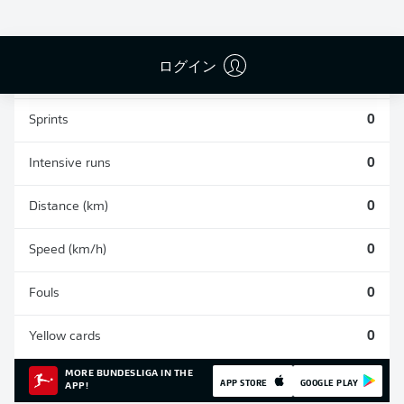
0
0
0
ログイン
Appearances
0
Sprints
0
Intensive runs
0
Distance (km)
0
Speed (km/h)
0
Fouls
0
Yellow cards
0
MORE BUNDESLIGA IN THE
APP STORE
GOOGLE PLAY
APP!