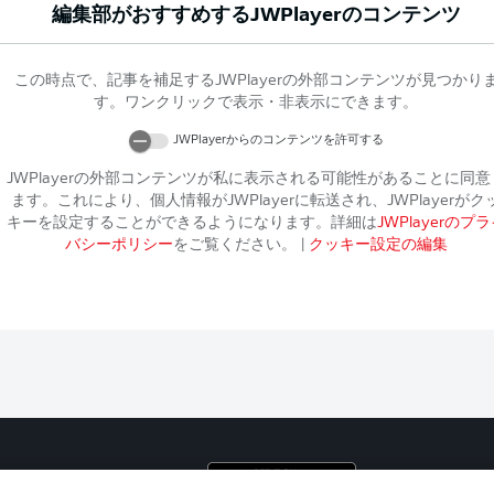
編集部がおすすめする
JWPlayer
のコンテンツ
この時点で、記事を補足する
JWPlayer
の外部コンテンツが見つかり
す。ワンクリックで表示・非表示にできます。
JWPlayer
からのコンテンツを許可する
JWPlayer
の外部コンテンツが私に表示される可能性があることに同意
ます。これにより、個人情報が
JWPlayer
に転送され、
JWPlayer
がク
キーを設定することができるようになります。詳細は
JWPlayer
のプラ
バシーポリシー
をご覧ください。
|
クッキー設定の編集
プライ