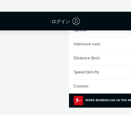
0
Yellow cards
Appearances
ログイン
Sprints
Intensive runs
Distance (km)
Speed (km/h)
Crosses
MORE BUNDESLIGA IN THE A