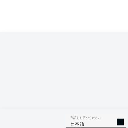
Competition
Bundesliga 2
Season
言語をお選びください
AERIAL 
TACKLES WON
日本語
WO