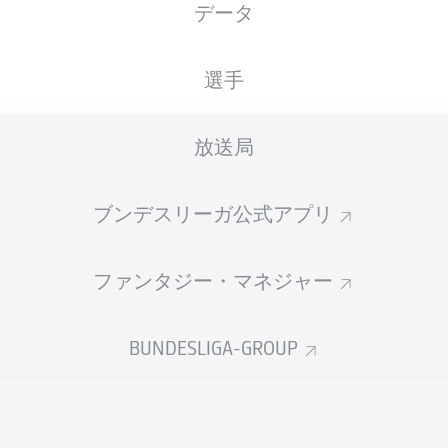
データ
国籍
13.12.2003
身長
体重
GHA
22 年
188 CM
82 KG
選手
放送局
ブンデスリーガ公式アプリ
ファンタジー・マネジャー
統計 シーズン 2025/2026
BUNDESLIGA-GROUP
Fouls
DUELS
N