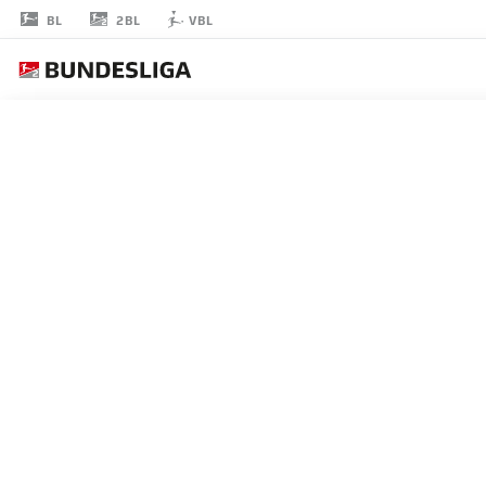
2BL
BL
VBL
JONAS
ADJETEY
18
擁護者
WOLFSBURG
統計 シーズン 2025/2026
ゴール