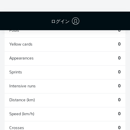
TACKLES WON
WON
0
0
ログイン
Fouls
0
Yellow cards
0
Appearances
0
Sprints
0
Intensive runs
0
Distance (km)
0
Speed (km/h)
0
Crosses
0