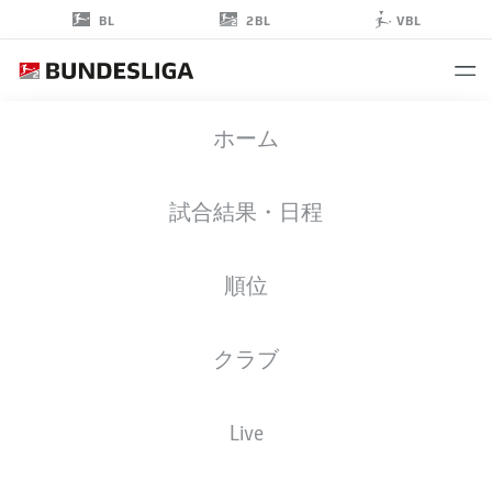
2BL
BL
VBL
DANIEL
ホーム
HEBER
15
試合結果・日程
順位
擁護者
クラブ
MAGDEBURG
統計 シーズン 2026/2027
ゴール
チームメイト
Live