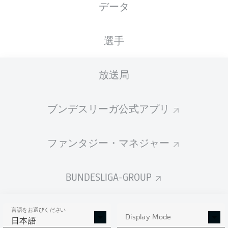
データ
国籍
身長
体重
04.07.1994
DEU
,
182
71
32 年
GHA
CM
KG
選手
放送局
Competition
Bundesliga 2
ブンデスリーガ公式アプリ
Season
2026/2027
ファンタジー・マネジャー
BUNDESLIGA-GROUP
統計 シーズン 2026/2027
言語をお選びください
Display Mode
日本語
AERIAL DUELS