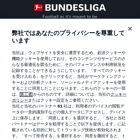
Football as it's meant to be
弊社ではあなたのプライバシーを尊重して
います
BUNDESLIGA APP
当社は、ウェブサイトを安全に運営するため、必須クッキーや
機能クッキーを使用しており、そのコンテンツやサービスのさ
らなる最適化を図るために、そのパフォーマンスや利用状況を
記録することができるようにしています。「すべてのクッキー
を受け入れる」をクリックすると、当社がマーケティングクッ
Official Partners
キーおよび分析クッキー、ソーシャルメディアクッキーを使用
することに同意したことになります。これらのクッキーの一部
は、
第三者
からのものです。詳細については、当社の
クッキー
ポリシー
またはクッキー設定をご参照ください。
当社と当社のパートナー
61
社は、利用者のデバイスの閲覧デ
ータや一意的識別子などの個人データにアクセスし、デバイス
上に保存します。「同意します」を選択すると、「当社と当社
パートナーはデータを処理することで以下を提供します」に記
載されている目的に対してトラッキング技術が有効化されま
す。「すべて拒否する」を選択するか、同意を撤回すると、ト