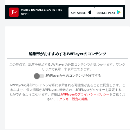
MORE BUNDESLIGA IN THE
APP STORE
GOOGLE PLAY
APP!
編集部がおすすめする
JWPlayer
のコンテンツ
この時点で、記事を補足する
JWPlayer
の外部コンテンツが見つかります。ワンク
リックで表示・非表示にできます。
JWPlayer
からのコンテンツを許可する
JWPlayer
の外部コンテンツが私に表示される可能性があることに同意します。こ
れにより、個人情報が
JWPlayer
に転送され、
JWPlayer
がクッキーを設定するこ
とができるようになります。詳細は
JWPlayer
のプライバシーポリシー
をご覧くだ
さい。
|
クッキー設定の編集