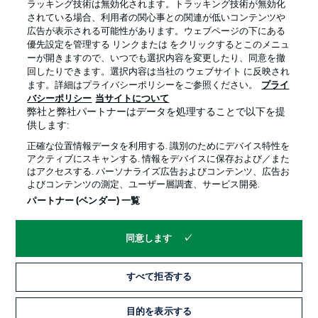
ラッキング技術は無効化されます。トラッキング技術が無効化
されている場合、利用者の関心事との関連が低いコンテンツや
広告が表示される可能性があります。ウェブページの下にある
プライバシー・ポリシー
優先設定を管理する
優先設定を管理する リンクまたは をクリックするとこのメニュ
利用条件
放送局
ーが開きますので、いつでも選択内容を変更したり、同意を撤
回したりできます。選択内容は当社の ウェブサイト に反映され
求人
選手
ます。詳細はプライバシーポリシーをご参照ください。
プライ
バシーポリシー
当サイトについて
当サイトについて
弊社と弊社パートナーはデータを処理することで以下を提
供します:
正確な位置情報データを利用する. 識別のためにデバイス特性を
アクティブにスキャンする. 情報をデバイスに保存および／また
はアクセスする. パーソナライズ広告およびコンテンツ、広告お
よびコンテンツの測定、ユーザー層調査、サービス開発.
© 2026 Bundesliga-Gruppe GmbH
パートナー (ベンダー) 一覧
言語をお選びください
同意します
日本語
すべて拒否する
Display Mode
目的を表示する