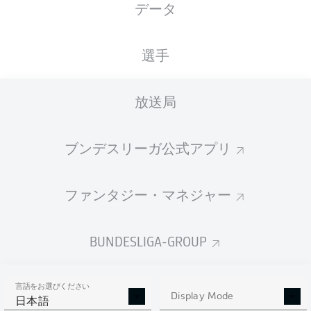
データ
国籍
05.05.1994
身長
体重
DEU
32 年
190 CM
84 KG
選手
Competition
放送局
Bundesliga 2
ブンデスリーガ公式アプリ
Season
ファンタジー・マネジャー
統計 シーズン 2019/2020
BUNDESLIGA-GROUP
言語をお選びください
AERIAL DUELS
Display Mode
TACKLES WON
日本語
WON