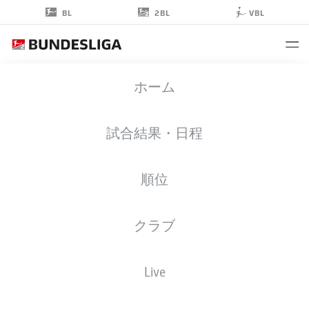
2BL
BL
VBL
DENNIS
ホーム
SRBENY
18
試合結果・日程
順位
ストライカー
クラブ
GREUTHER FÜRTH
統計 シーズン 2019/2020
ゴール
Live