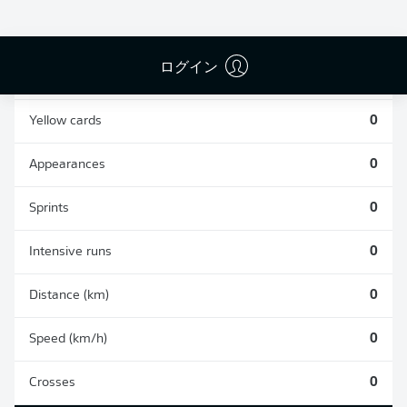
0
0
ログイン
Fouls
0
Yellow cards
0
Appearances
0
Sprints
0
Intensive runs
0
Distance (km)
0
Speed (km/h)
0
Crosses
0