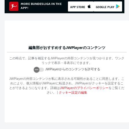
MORE BUNDESLIGA IN THE
APP STORE
GOOGLE PLAY
APP!
編集部がおすすめする
JWPlayer
のコンテンツ
この時点で、記事を補足する
JWPlayer
の外部コンテンツが見つかります。ワンク
リックで表示・非表示にできます。
JWPlayer
からのコンテンツを許可する
JWPlayer
の外部コンテンツが私に表示される可能性があることに同意します。こ
れにより、個人情報が
JWPlayer
に転送され、
JWPlayer
がクッキーを設定するこ
とができるようになります。詳細は
JWPlayer
のプライバシーポリシー
をご覧くだ
さい。
|
クッキー設定の編集