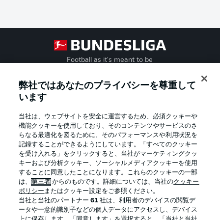
Football as it's meant to be
弊社ではあなたのプライバシーを尊重して
います
BUNDESLIGA APP
当社は、ウェブサイトを安全に運営するため、必須クッキーや
機能クッキーを使用しており、そのコンテンツやサービスのさ
らなる最適化を図るために、そのパフォーマンスや利用状況を
記録することができるようにしています。「すべてのクッキー
を受け入れる」をクリックすると、当社がマーケティングクッ
Official Partners
キーおよび分析クッキー、ソーシャルメディアクッキーを使用
することに同意したことになります。これらのクッキーの一部
は、
第三者
からのものです。詳細については、当社の
クッキー
ポリシー
またはクッキー設定をご参照ください。
当社と当社のパートナー
61
社は、利用者のデバイスの閲覧デ
ータや一意的識別子などの個人データにアクセスし、デバイス
上に保存します。「同意します」を選択すると、「当社と当社