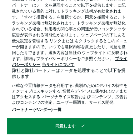
パートナーはデータを処理することで以下を提供します」に記
載されている目的に対してトラッキング技術が有効化されま
す。「すべて拒否する」を選択するか、同意を撤回すると、ト
ラッキング技術は無効化されます。トラッキング技術が無効化
されている場合、利用者の関心事との関連が低いコンテンツや
広告が表示される可能性があります。ウェブページの下にある
プライバシー・ポリシー
優先設定を管理する
優先設定を管理する リンクまたは をクリックするとこのメニュ
利用条件
放送局
ーが開きますので、いつでも選択内容を変更したり、同意を撤
回したりできます。選択内容は当社の ウェブサイト に反映され
求人
選手
ます。詳細はプライバシーポリシーをご参照ください。
プライ
バシーポリシー
当サイトについて
当サイトについて
弊社と弊社パートナーはデータを処理することで以下を提
供します:
正確な位置情報データを利用する. 識別のためにデバイス特性を
アクティブにスキャンする. 情報をデバイスに保存および／また
はアクセスする. パーソナライズ広告およびコンテンツ、広告お
よびコンテンツの測定、ユーザー層調査、サービス開発.
© 2026 Bundesliga-Gruppe GmbH
パートナー (ベンダー) 一覧
言語をお選びください
同意します
日本語