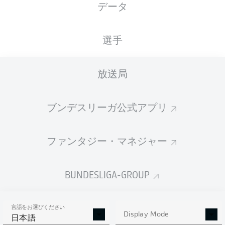
データ
国籍
27.02.1998
身長
体重
DEU
28 年
187 CM
78 KG
選手
Competition
放送局
Bundesliga 2
ブンデスリーガ公式アプリ
Season
ファンタジー・マネジャー
統計 シーズン 2019/2020
BUNDESLIGA-GROUP
言語をお選びください
AERIAL DUELS
Display Mode
TACKLES WON
日本語
WON