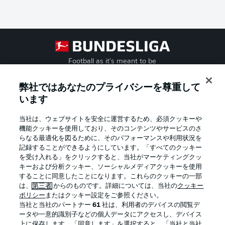
Football as it's meant to be
弊社ではあなたのプライバシーを尊重して
います
BUNDESLIGA APP
当社は、ウェブサイトを安全に運営するため、必須クッキーや
機能クッキーを使用しており、そのコンテンツやサービスのさ
らなる最適化を図るために、そのパフォーマンスや利用状況を
記録することができるようにしています。「すべてのクッキー
を受け入れる」をクリックすると、当社がマーケティングクッ
Official Partners
キーおよび分析クッキー、ソーシャルメディアクッキーを使用
することに同意したことになります。これらのクッキーの一部
は、
第三者
からのものです。詳細については、当社の
クッキー
ポリシー
またはクッキー設定をご参照ください。
当社と当社のパートナー
61
社は、利用者のデバイスの閲覧デ
ータや一意的識別子などの個人データにアクセスし、デバイス
上に保存します。「同意します」を選択すると、「当社と当社