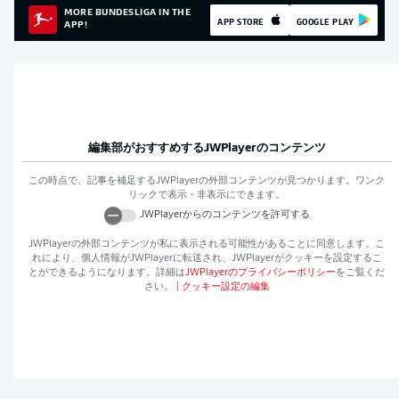
MORE BUNDESLIGA IN THE
APP STORE
GOOGLE PLAY
APP!
編集部がおすすめする
JWPlayer
のコンテンツ
この時点で、記事を補足する
JWPlayer
の外部コンテンツが見つかります。ワンク
リックで表示・非表示にできます。
JWPlayer
からのコンテンツを許可する
JWPlayer
の外部コンテンツが私に表示される可能性があることに同意します。こ
れにより、個人情報が
JWPlayer
に転送され、
JWPlayer
がクッキーを設定するこ
とができるようになります。詳細は
JWPlayer
のプライバシーポリシー
をご覧くだ
さい。
|
クッキー設定の編集