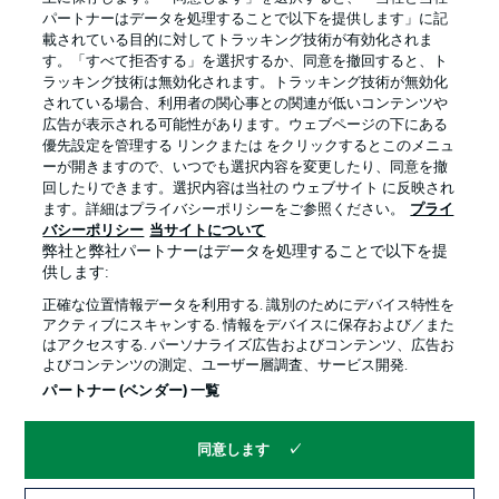
パートナーはデータを処理することで以下を提供します」に記
載されている目的に対してトラッキング技術が有効化されま
す。「すべて拒否する」を選択するか、同意を撤回すると、ト
ラッキング技術は無効化されます。トラッキング技術が無効化
されている場合、利用者の関心事との関連が低いコンテンツや
広告が表示される可能性があります。ウェブページの下にある
プライバシー・ポリシー
優先設定を管理する
優先設定を管理する リンクまたは をクリックするとこのメニュ
利用条件
放送局
ーが開きますので、いつでも選択内容を変更したり、同意を撤
回したりできます。選択内容は当社の ウェブサイト に反映され
求人
選手
ます。詳細はプライバシーポリシーをご参照ください。
プライ
バシーポリシー
当サイトについて
当サイトについて
弊社と弊社パートナーはデータを処理することで以下を提
供します:
正確な位置情報データを利用する. 識別のためにデバイス特性を
アクティブにスキャンする. 情報をデバイスに保存および／また
はアクセスする. パーソナライズ広告およびコンテンツ、広告お
よびコンテンツの測定、ユーザー層調査、サービス開発.
© 2026 Bundesliga-Gruppe GmbH
パートナー (ベンダー) 一覧
言語をお選びください
同意します
日本語