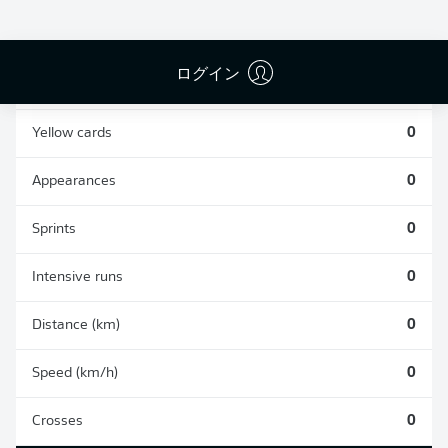
0
0
ログイン
Fouls
0
Yellow cards
0
Appearances
0
Sprints
0
Intensive runs
0
Distance (km)
0
Speed (km/h)
0
Crosses
0