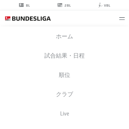
2BL
BL
VBL
LARS
ホーム
BÜNNING
試合結果・日程
順位
擁護者
クラブ
DYNAMO DRESDEN
統計 シーズン 2019/2020
ゴール
Live