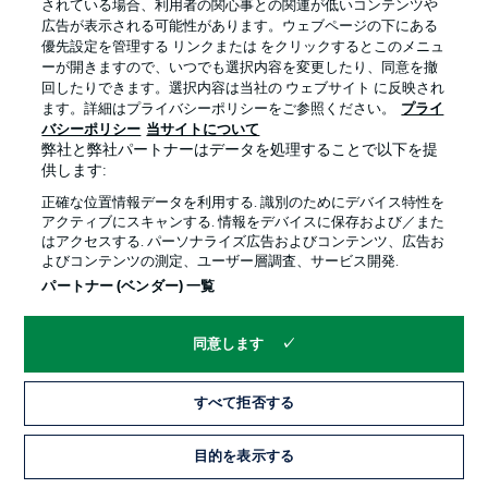
されている場合、利用者の関心事との関連が低いコンテンツや
広告が表示される可能性があります。ウェブページの下にある
プライバシー・ポリシー
優先設定を管理する
優先設定を管理する リンクまたは をクリックするとこのメニュ
利用条件
放送局
ーが開きますので、いつでも選択内容を変更したり、同意を撤
回したりできます。選択内容は当社の ウェブサイト に反映され
求人
選手
ます。詳細はプライバシーポリシーをご参照ください。
プライ
バシーポリシー
当サイトについて
当サイトについて
弊社と弊社パートナーはデータを処理することで以下を提
供します:
正確な位置情報データを利用する. 識別のためにデバイス特性を
アクティブにスキャンする. 情報をデバイスに保存および／また
はアクセスする. パーソナライズ広告およびコンテンツ、広告お
よびコンテンツの測定、ユーザー層調査、サービス開発.
© 2026 Bundesliga-Gruppe GmbH
パートナー (ベンダー) 一覧
言語をお選びください
同意します
日本語
すべて拒否する
Display Mode
目的を表示する