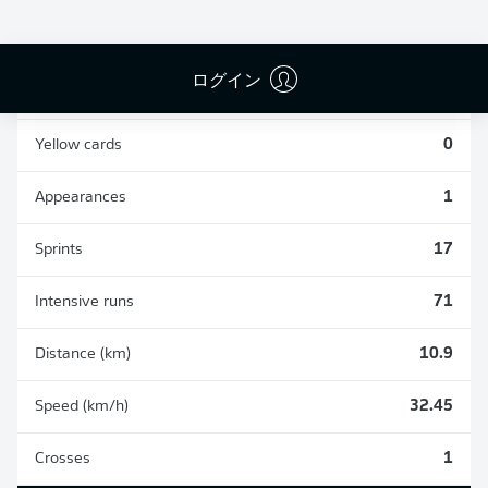
10
2
ログイン
Fouls
5
Yellow cards
0
Appearances
1
Sprints
17
Intensive runs
71
Distance (km)
10.9
Speed (km/h)
32.45
Crosses
1