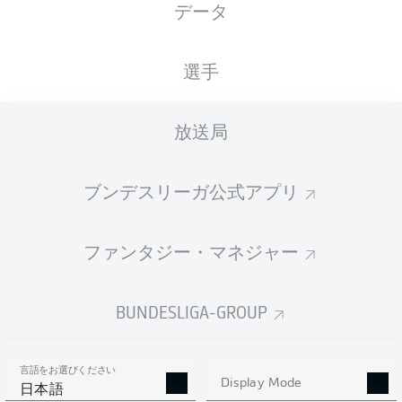
データ
国籍
13.08.2000
身長
体重
DNK
25 年
190 CM
81 KG
選手
Competition
放送局
Bundesliga 2
Season
ブンデスリーガ公式アプリ
2026/2027
ファンタジー・マネジャー
統計 シーズン 2026/2027
BUNDESLIGA-GROUP
言語をお選びください
AERIAL DUELS
Display Mode
TACKLES WON
日本語
WON