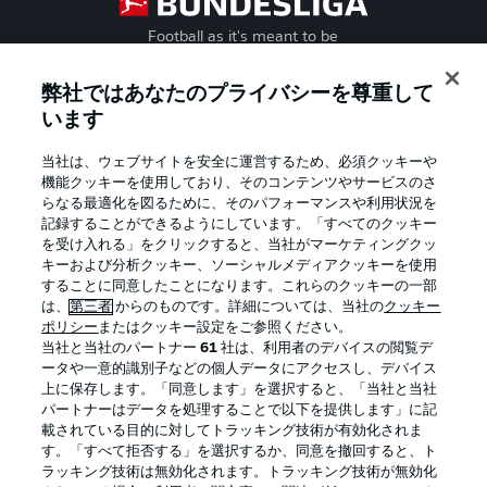
Football as it's meant to be
弊社ではあなたのプライバシーを尊重して
います
BUNDESLIGA APP
当社は、ウェブサイトを安全に運営するため、必須クッキーや
機能クッキーを使用しており、そのコンテンツやサービスのさ
らなる最適化を図るために、そのパフォーマンスや利用状況を
記録することができるようにしています。「すべてのクッキー
を受け入れる」をクリックすると、当社がマーケティングクッ
Official Partners
キーおよび分析クッキー、ソーシャルメディアクッキーを使用
することに同意したことになります。これらのクッキーの一部
は、
第三者
からのものです。詳細については、当社の
クッキー
ポリシー
またはクッキー設定をご参照ください。
当社と当社のパートナー
61
社は、利用者のデバイスの閲覧デ
ータや一意的識別子などの個人データにアクセスし、デバイス
上に保存します。「同意します」を選択すると、「当社と当社
パートナーはデータを処理することで以下を提供します」に記
載されている目的に対してトラッキング技術が有効化されま
す。「すべて拒否する」を選択するか、同意を撤回すると、ト
ラッキング技術は無効化されます。トラッキング技術が無効化