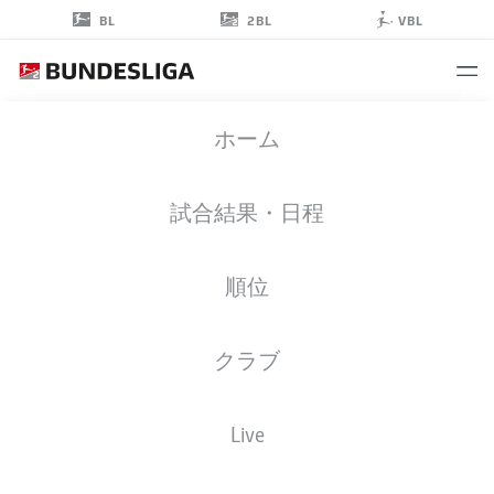
2BL
BL
VBL
OLIVER
ホーム
OLSEN
13
試合結果・日程
順位
擁護者
クラブ
BOCHUM
統計 シーズン 2026/2027
ゴール
チームメイト
Live