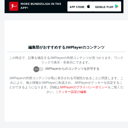
MORE BUNDESLIGA IN THE
APP STORE
GOOGLE PLAY
APP!
編集部がおすすめする
JWPlayer
のコンテンツ
この時点で、記事を補足する
JWPlayer
の外部コンテンツが見つかります。ワンク
リックで表示・非表示にできます。
JWPlayer
からのコンテンツを許可する
JWPlayer
の外部コンテンツが私に表示される可能性があることに同意します。こ
れにより、個人情報が
JWPlayer
に転送され、
JWPlayer
がクッキーを設定するこ
とができるようになります。詳細は
JWPlayer
のプライバシーポリシー
をご覧くだ
さい。
|
クッキー設定の編集