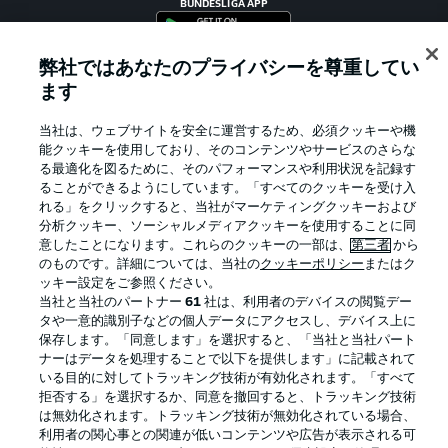
BUNDESLIGA APP
弊社ではあなたのプライバシーを尊重してい
ます
Official Partners
当社は、ウェブサイトを安全に運営するため、必須クッキーや機
能クッキーを使用しており、そのコンテンツやサービスのさらな
る最適化を図るために、そのパフォーマンスや利用状況を記録す
ることができるようにしています。「すべてのクッキーを受け入
れる」をクリックすると、当社がマーケティングクッキーおよび
分析クッキー、ソーシャルメディアクッキーを使用することに同
意したことになります。これらのクッキーの一部は、
第三者
から
のものです。詳細については、当社の
クッキーポリシー
またはク
ッキー設定をご参照ください。
当社と当社のパートナー
61
社は、利用者のデバイスの閲覧デー
タや一意的識別子などの個人データにアクセスし、デバイス上に
保存します。「同意します」を選択すると、「当社と当社パート
プライバシー・ポリシー
優先設定を管理する
ナーはデータを処理することで以下を提供します」に記載されて
いる目的に対してトラッキング技術が有効化されます。「すべて
利用条件
放送局
拒否する」を選択するか、同意を撤回すると、トラッキング技術
求人
選手
は無効化されます。トラッキング技術が無効化されている場合、
利用者の関心事との関連が低いコンテンツや広告が表示される可
当サイトについて