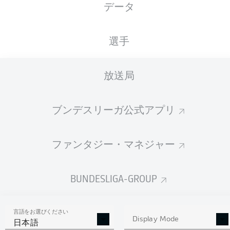
データ
国籍
20.05.1997
身長
体重
DNK
29 年
186 CM
79 KG
選手
Competition
放送局
Bundesliga 2
ブンデスリーガ公式アプリ
Season
ファンタジー・マネジャー
統計 シーズン 2025/2026
BUNDESLIGA-GROUP
言語をお選びください
AERIAL DUELS
Display Mode
TACKLES WON
日本語
WON