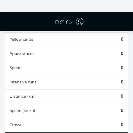
0
0
ログイン
Fouls
0
Yellow cards
0
Appearances
0
Sprints
0
Intensive runs
0
Distance (km)
0
Speed (km/h)
0
Crosses
0