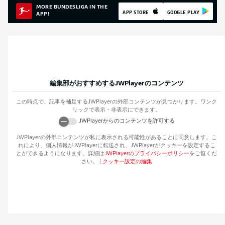
MORE BUNDESLIGA IN THE
APP STORE
GOOGLE PLAY
APP!
編集部がおすすめする
JWPlayer
のコンテンツ
この時点で、記事を補足する
JWPlayer
の外部コンテンツが見つかります。ワンク
リックで表示・非表示にできます。
JWPlayer
からのコンテンツを許可する
JWPlayer
の外部コンテンツが私に表示される可能性があることに同意します。こ
れにより、個人情報が
JWPlayer
に転送され、
JWPlayer
がクッキーを設定するこ
とができるようになります。詳細は
JWPlayer
のプライバシーポリシー
をご覧くだ
さい。
|
クッキー設定の編集