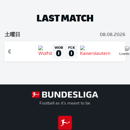
LAST MATCH
土曜日
08.08.2026
WOB
FCK
0
0
Liveti
Football as it's meant to be