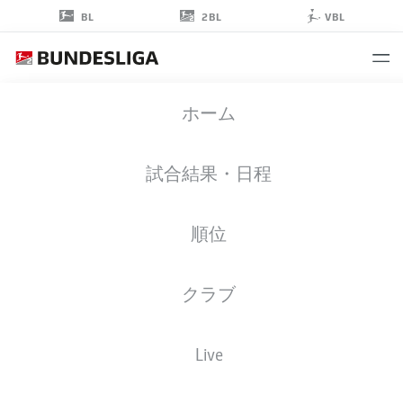
2BL
BL
VBL
JOAKIM
ホーム
MÆHLE
21
試合結果・日程
順位
擁護者
クラブ
WOLFSBURG
統計 シーズン 2025/2026
ゴール
Live