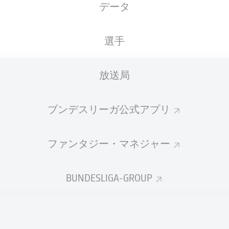
データ
国籍
08.09.1998
身長
体重
SWE
27 年
185 CM
70 KG
選手
放送局
ブンデスリーガ公式アプリ
ファンタジー・マネジャー
統計 シーズン 2024/2025
BUNDESLIGA-GROUP
Fouls
DUELS
N