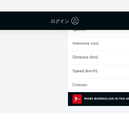
0
Yellow cards
Appearances
ログイン
Sprints
Intensive runs
Distance (km)
Speed (km/h)
Crosses
MORE BUNDESLIGA IN THE A