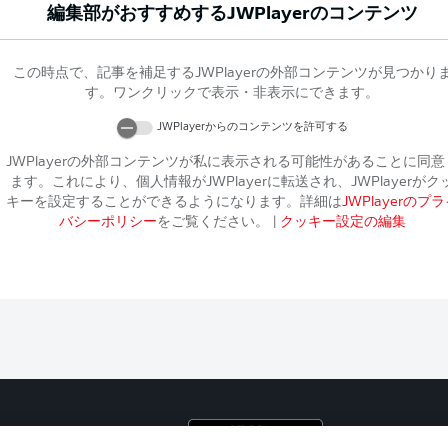
編集部がおすすめする
JWPlayer
のコンテンツ
この時点で、記事を補足する
JWPlayer
の外部コンテンツが見つかり
す。ワンクリックで表示・非表示にできます。
JWPlayer
からのコンテンツを許可する
JWPlayer
の外部コンテンツが私に表示される可能性があることに同意
ます。これにより、個人情報が
JWPlayer
に転送され、
JWPlayer
がク
キーを設定することができるようになります。詳細は
JWPlayer
のプラ
バシーポリシー
をご覧ください。
|
クッキー設定の編集
プライ