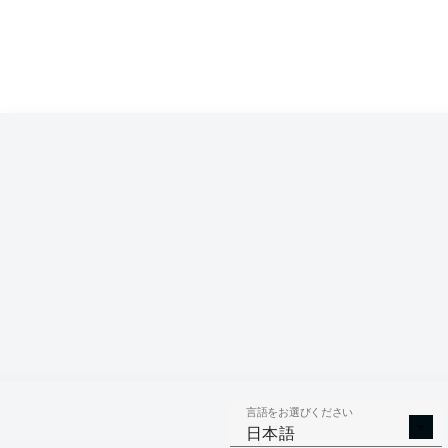
Competition
Bundesliga 2
Season
言語をお選びください
AERIAL 
TACKLES WON
日本語
WO