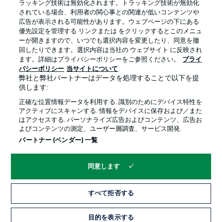
ラッキング技術は無効化されます。トラッキング技術が無効化
されている場合、利用者の関心事との関連が低いコンテンツや
広告が表示される可能性があります。ウェブページの下にある
プライバシー・ポリシー
優先設定を管理する
優先設定を管理する リンクまたは をクリックするとこのメニュ
利用条件
放送局
ーが開きますので、いつでも選択内容を変更したり、同意を撤
回したりできます。選択内容は当社の ウェブサイト に反映され
求人
選手
ます。詳細はプライバシーポリシーをご参照ください。
プライ
バシーポリシー
当サイトについて
当サイトについて
弊社と弊社パートナーはデータを処理することで以下を提
供します:
正確な位置情報データを利用する. 識別のためにデバイス特性を
アクティブにスキャンする. 情報をデバイスに保存および／また
はアクセスする. パーソナライズ広告およびコンテンツ、広告お
よびコンテンツの測定、ユーザー層調査、サービス開発.
© 2026 Bundesliga-Gruppe GmbH
パートナー (ベンダー) 一覧
言語をお選びください
同意します
日本語
すべて拒否する
Display Mode
目的を表示する