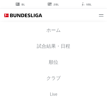
2BL
BL
VBL
DANIEL KOFI
ホーム
KYEREH
11
試合結果・日程
順位
ミッドフィルダー
クラブ
FREIBURG
統計 シーズン 2026/2027
ゴール
チームメイト
Live