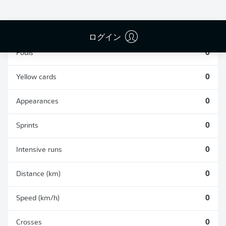
TACKLES WON
WON
0
0
ログイン
Fouls
0
Yellow cards
0
Appearances
0
Sprints
0
Intensive runs
0
Distance (km)
0
Speed (km/h)
0
Crosses
0