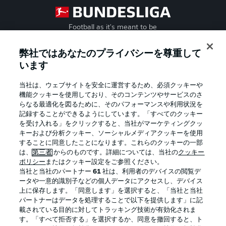
Football as it's meant to be
弊社ではあなたのプライバシーを尊重して
います
BUNDESLIGA APP
当社は、ウェブサイトを安全に運営するため、必須クッキーや
機能クッキーを使用しており、そのコンテンツやサービスのさ
らなる最適化を図るために、そのパフォーマンスや利用状況を
記録することができるようにしています。「すべてのクッキー
を受け入れる」をクリックすると、当社がマーケティングクッ
Official Partners
キーおよび分析クッキー、ソーシャルメディアクッキーを使用
することに同意したことになります。これらのクッキーの一部
は、
第三者
からのものです。詳細については、当社の
クッキー
ポリシー
またはクッキー設定をご参照ください。
当社と当社のパートナー
61
社は、利用者のデバイスの閲覧デ
ータや一意的識別子などの個人データにアクセスし、デバイス
上に保存します。「同意します」を選択すると、「当社と当社
パートナーはデータを処理することで以下を提供します」に記
載されている目的に対してトラッキング技術が有効化されま
す。「すべて拒否する」を選択するか、同意を撤回すると、ト