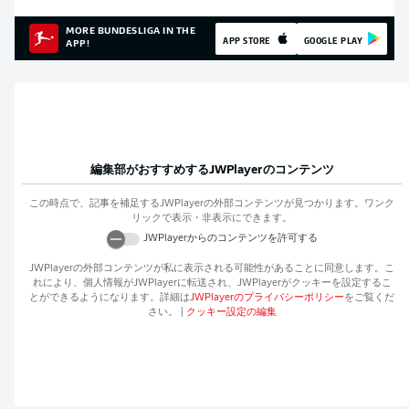
MORE BUNDESLIGA IN THE
APP STORE
GOOGLE PLAY
APP!
編集部がおすすめする
JWPlayer
のコンテンツ
この時点で、記事を補足する
JWPlayer
の外部コンテンツが見つかります。ワンク
リックで表示・非表示にできます。
JWPlayer
からのコンテンツを許可する
JWPlayer
の外部コンテンツが私に表示される可能性があることに同意します。こ
れにより、個人情報が
JWPlayer
に転送され、
JWPlayer
がクッキーを設定するこ
とができるようになります。詳細は
JWPlayer
のプライバシーポリシー
をご覧くだ
さい。
|
クッキー設定の編集