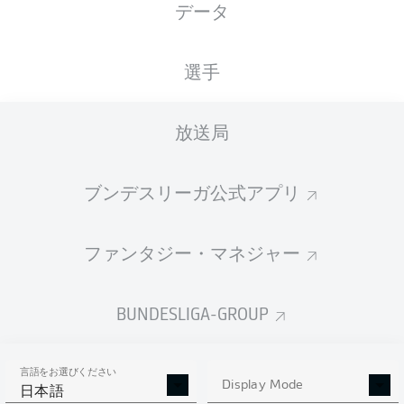
データ
国籍
身長
体重
08.03.1996
GHA
,
179
73
30 年
DEU
CM
KG
選手
放送局
Competition
Bundesliga
ブンデスリーガ公式アプリ
Season
2026/2027
ファンタジー・マネジャー
BUNDESLIGA-GROUP
統計 シーズン 2026/2027
言語をお選びください
Display Mode
日本語
AERIAL DUELS