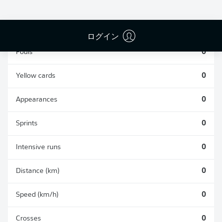
TACKLES WON
WON
0
0
ログイン
Fouls
0
Yellow cards
0
Appearances
0
Sprints
0
Intensive runs
0
Distance (km)
0
Speed (km/h)
0
Crosses
0