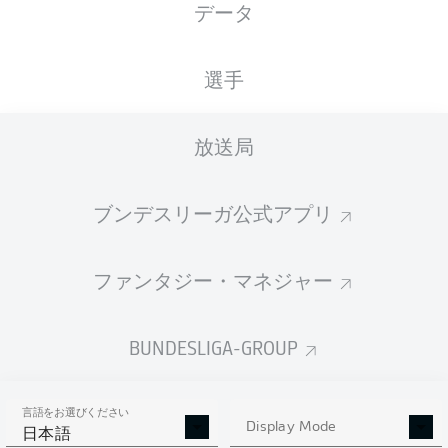
データ
国籍
身長
体重
18.02.1997
DEU
, ITA
176
68
29 年
CM
KG
選手
放送局
Competition
Bundesliga 2
ブンデスリーガ公式アプリ
Season
2026/2027
ファンタジー・マネジャー
BUNDESLIGA-GROUP
統計 シーズン 2026/2027
言語をお選びください
Display Mode
日本語
AERIAL DUELS