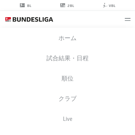
2BL
BL
VBL
LUCA
ホーム
MARSEILER
8
試合結果・日程
順位
ストライカー
クラブ
DARMSTADT
統計 シーズン 2026/2027
ゴール
チームメイト
Live