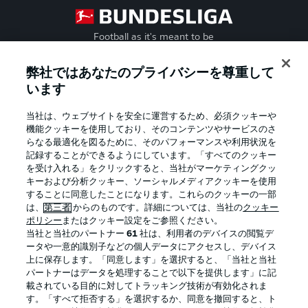
Football as it's meant to be
弊社ではあなたのプライバシーを尊重して
います
BUNDESLIGA APP
当社は、ウェブサイトを安全に運営するため、必須クッキーや
機能クッキーを使用しており、そのコンテンツやサービスのさ
らなる最適化を図るために、そのパフォーマンスや利用状況を
記録することができるようにしています。「すべてのクッキー
を受け入れる」をクリックすると、当社がマーケティングクッ
Official Partners
キーおよび分析クッキー、ソーシャルメディアクッキーを使用
することに同意したことになります。これらのクッキーの一部
は、
第三者
からのものです。詳細については、当社の
クッキー
ポリシー
またはクッキー設定をご参照ください。
当社と当社のパートナー
61
社は、利用者のデバイスの閲覧デ
ータや一意的識別子などの個人データにアクセスし、デバイス
上に保存します。「同意します」を選択すると、「当社と当社
パートナーはデータを処理することで以下を提供します」に記
載されている目的に対してトラッキング技術が有効化されま
す。「すべて拒否する」を選択するか、同意を撤回すると、ト