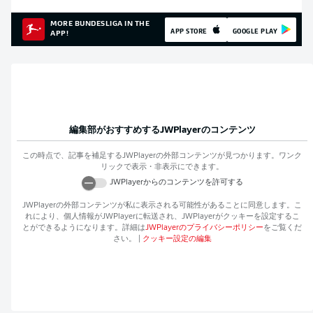
MORE BUNDESLIGA IN THE
APP STORE
GOOGLE PLAY
APP!
編集部がおすすめする
JWPlayer
のコンテンツ
この時点で、記事を補足する
JWPlayer
の外部コンテンツが見つかります。ワンク
リックで表示・非表示にできます。
JWPlayer
からのコンテンツを許可する
JWPlayer
の外部コンテンツが私に表示される可能性があることに同意します。こ
れにより、個人情報が
JWPlayer
に転送され、
JWPlayer
がクッキーを設定するこ
とができるようになります。詳細は
JWPlayer
のプライバシーポリシー
をご覧くだ
さい。
|
クッキー設定の編集