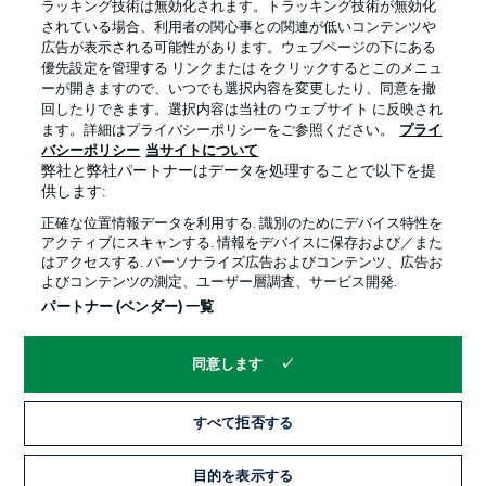
ラッキング技術は無効化されます。トラッキング技術が無効化
されている場合、利用者の関心事との関連が低いコンテンツや
広告が表示される可能性があります。ウェブページの下にある
プライバシー・ポリシー
優先設定を管理する
優先設定を管理する リンクまたは をクリックするとこのメニュ
利用条件
放送局
ーが開きますので、いつでも選択内容を変更したり、同意を撤
回したりできます。選択内容は当社の ウェブサイト に反映され
求人
選手
ます。詳細はプライバシーポリシーをご参照ください。
プライ
バシーポリシー
当サイトについて
当サイトについて
弊社と弊社パートナーはデータを処理することで以下を提
供します:
正確な位置情報データを利用する. 識別のためにデバイス特性を
アクティブにスキャンする. 情報をデバイスに保存および／また
はアクセスする. パーソナライズ広告およびコンテンツ、広告お
よびコンテンツの測定、ユーザー層調査、サービス開発.
© 2026 Bundesliga-Gruppe GmbH
パートナー (ベンダー) 一覧
言語をお選びください
同意します
日本語
すべて拒否する
Display Mode
目的を表示する