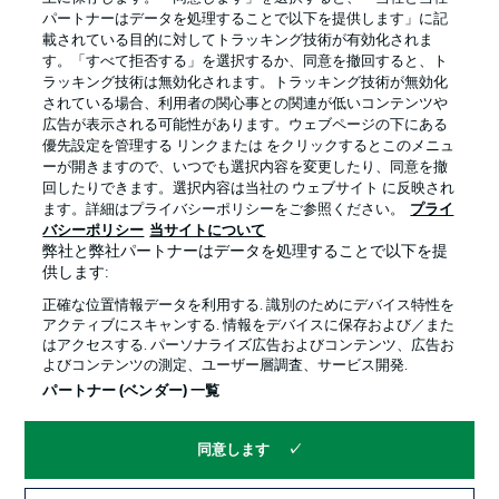
パートナーはデータを処理することで以下を提供します」に記
載されている目的に対してトラッキング技術が有効化されま
す。「すべて拒否する」を選択するか、同意を撤回すると、ト
ラッキング技術は無効化されます。トラッキング技術が無効化
されている場合、利用者の関心事との関連が低いコンテンツや
広告が表示される可能性があります。ウェブページの下にある
プライバシー・ポリシー
優先設定を管理する
優先設定を管理する リンクまたは をクリックするとこのメニュ
利用条件
放送局
ーが開きますので、いつでも選択内容を変更したり、同意を撤
回したりできます。選択内容は当社の ウェブサイト に反映され
求人
選手
ます。詳細はプライバシーポリシーをご参照ください。
プライ
バシーポリシー
当サイトについて
当サイトについて
弊社と弊社パートナーはデータを処理することで以下を提
供します:
正確な位置情報データを利用する. 識別のためにデバイス特性を
アクティブにスキャンする. 情報をデバイスに保存および／また
はアクセスする. パーソナライズ広告およびコンテンツ、広告お
よびコンテンツの測定、ユーザー層調査、サービス開発.
© 2026 Bundesliga-Gruppe GmbH
パートナー (ベンダー) 一覧
言語をお選びください
同意します
日本語