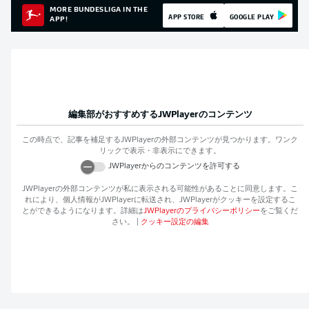
MORE BUNDESLIGA IN THE
APP STORE
GOOGLE PLAY
APP!
編集部がおすすめする
JWPlayer
のコンテンツ
この時点で、記事を補足する
JWPlayer
の外部コンテンツが見つかります。ワンク
リックで表示・非表示にできます。
JWPlayer
からのコンテンツを許可する
JWPlayer
の外部コンテンツが私に表示される可能性があることに同意します。こ
れにより、個人情報が
JWPlayer
に転送され、
JWPlayer
がクッキーを設定するこ
とができるようになります。詳細は
JWPlayer
のプライバシーポリシー
をご覧くだ
さい。
|
クッキー設定の編集