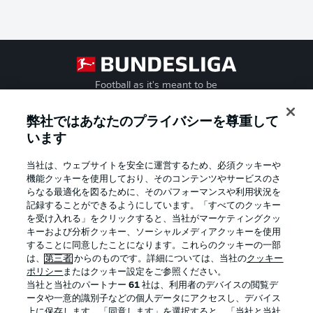
Football as it's meant to be
弊社ではあなたのプライバシーを尊重して
います
BUNDESLIGA APP
当社は、ウェブサイトを安全に運営するため、必須クッキーや
機能クッキーを使用しており、そのコンテンツやサービスのさ
らなる最適化を図るために、そのパフォーマンスや利用状況を
記録することができるようにしています。「すべてのクッキー
を受け入れる」をクリックすると、当社がマーケティングクッ
Official Partners
キーおよび分析クッキー、ソーシャルメディアクッキーを使用
することに同意したことになります。これらのクッキーの一部
は、
第三者
からのものです。詳細については、当社の
クッキー
ポリシー
またはクッキー設定をご参照ください。
当社と当社のパートナー
61
社は、利用者のデバイスの閲覧デ
ータや一意的識別子などの個人データにアクセスし、デバイス
上に保存します。「同意します」を選択すると、「当社と当社