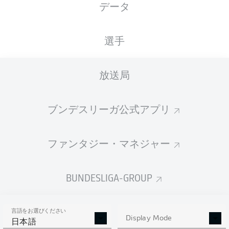
データ
国籍
19.06.2000
身長
体重
DEU
26 年
183 CM
80 KG
選手
Competition
放送局
Bundesliga 2
ブンデスリーガ公式アプリ
Season
ファンタジー・マネジャー
統計 シーズン 2022/2023
BUNDESLIGA-GROUP
言語をお選びください
AERIAL DUELS
Display Mode
TACKLES WON
日本語
WON