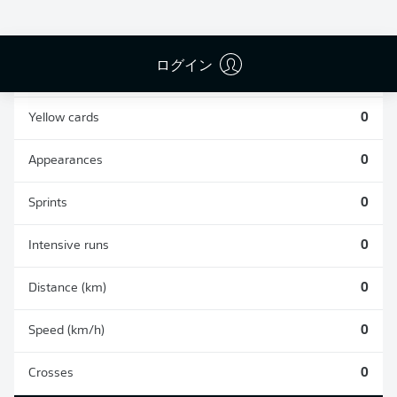
0
0
ログイン
Fouls
0
Yellow cards
0
Appearances
0
Sprints
0
Intensive runs
0
Distance (km)
0
Speed (km/h)
0
Crosses
0