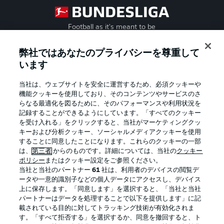
Football as it's meant to be
弊社ではあなたのプライバシーを尊重して
います
BUNDESLIGA APP
当社は、ウェブサイトを安全に運営するため、必須クッキーや
機能クッキーを使用しており、そのコンテンツやサービスのさ
らなる最適化を図るために、そのパフォーマンスや利用状況を
記録することができるようにしています。「すべてのクッキー
を受け入れる」をクリックすると、当社がマーケティングクッ
Official Partners
キーおよび分析クッキー、ソーシャルメディアクッキーを使用
することに同意したことになります。これらのクッキーの一部
は、
第三者
からのものです。詳細については、当社の
クッキー
ポリシー
またはクッキー設定をご参照ください。
当社と当社のパートナー
61
社は、利用者のデバイスの閲覧デ
ータや一意的識別子などの個人データにアクセスし、デバイス
上に保存します。「同意します」を選択すると、「当社と当社
パートナーはデータを処理することで以下を提供します」に記
載されている目的に対してトラッキング技術が有効化されま
す。「すべて拒否する」を選択するか、同意を撤回すると、ト