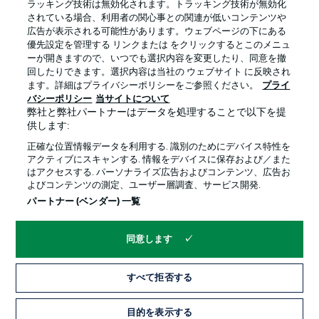
ラッキング技術は無効化されます。トラッキング技術が無効化
されている場合、利用者の関心事との関連が低いコンテンツや
広告が表示される可能性があります。ウェブページの下にある
プライバシー・ポリシー
優先設定を管理する
優先設定を管理する リンクまたは をクリックするとこのメニュ
利用条件
放送局
ーが開きますので、いつでも選択内容を変更したり、同意を撤
回したりできます。選択内容は当社の ウェブサイト に反映され
求人
選手
ます。詳細はプライバシーポリシーをご参照ください。
プライ
バシーポリシー
当サイトについて
当サイトについて
弊社と弊社パートナーはデータを処理することで以下を提
供します:
正確な位置情報データを利用する. 識別のためにデバイス特性を
アクティブにスキャンする. 情報をデバイスに保存および／また
はアクセスする. パーソナライズ広告およびコンテンツ、広告お
よびコンテンツの測定、ユーザー層調査、サービス開発.
© 2026 Bundesliga-Gruppe GmbH
パートナー (ベンダー) 一覧
言語をお選びください
同意します
日本語
すべて拒否する
Display Mode
目的を表示する