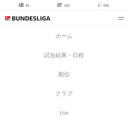
2BL
BL
VBL
KELVEN
ホーム
FREES
45
試合結果・日程
順位
擁護者
クラブ
KAISERSLAUTERN
統計 シーズン 2026/2027
ゴール
チームメイト
Live