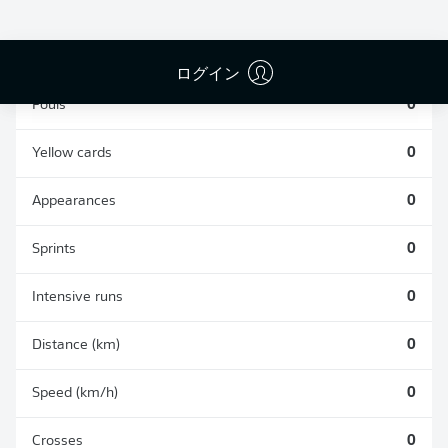
TACKLES WON
WON
0
0
ログイン
Fouls
0
Yellow cards
0
Appearances
0
Sprints
0
Intensive runs
0
Distance (km)
0
Speed (km/h)
0
Crosses
0