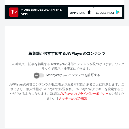
MORE BUNDESLIGA IN THE
APP STORE
GOOGLE PLAY
APP!
編集部がおすすめする
JWPlayer
のコンテンツ
この時点で、記事を補足する
JWPlayer
の外部コンテンツが見つかります。ワンク
リックで表示・非表示にできます。
JWPlayer
からのコンテンツを許可する
JWPlayer
の外部コンテンツが私に表示される可能性があることに同意します。こ
れにより、個人情報が
JWPlayer
に転送され、
JWPlayer
がクッキーを設定するこ
とができるようになります。詳細は
JWPlayer
のプライバシーポリシー
をご覧くだ
さい。
|
クッキー設定の編集