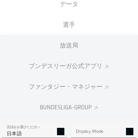
データ
国籍
身長
体重
03.02.2005
DEU
,
202
93
21 年
NGA
CM
KG
選手
放送局
Competition
Bundesliga 2
ブンデスリーガ公式アプリ
Season
2026/2027
ファンタジー・マネジャー
BUNDESLIGA-GROUP
統計 シーズン 2026/2027
言語をお選びください
Display Mode
日本語
AERIAL DUELS