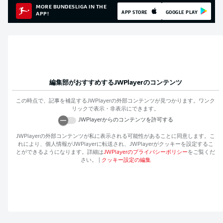
MORE BUNDESLIGA IN THE
APP STORE
GOOGLE PLAY
APP!
編集部がおすすめする
JWPlayer
のコンテンツ
この時点で、記事を補足する
JWPlayer
の外部コンテンツが見つかります。ワンク
リックで表示・非表示にできます。
JWPlayer
からのコンテンツを許可する
JWPlayer
の外部コンテンツが私に表示される可能性があることに同意します。こ
れにより、個人情報が
JWPlayer
に転送され、
JWPlayer
がクッキーを設定するこ
とができるようになります。詳細は
JWPlayer
のプライバシーポリシー
をご覧くだ
さい。
|
クッキー設定の編集