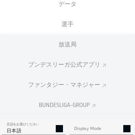
データ
国籍
29.07.1999
身長
体重
DEU
27 年
189 CM
87 KG
選手
Competition
放送局
Bundesliga 2
ブンデスリーガ公式アプリ
Season
ファンタジー・マネジャー
統計 シーズン 2020/2021
BUNDESLIGA-GROUP
言語をお選びください
AERIAL DUELS
Display Mode
TACKLES WON
日本語
WON