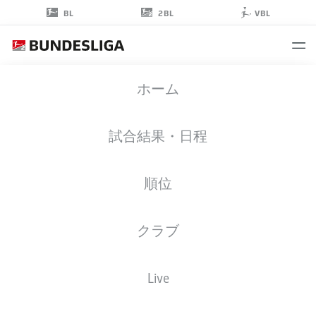
2BL
BL
VBL
JANNIS
ホーム
HEUER
48
試合結果・日程
順位
擁護者
クラブ
GREUTHER FÜRTH
統計 シーズン 2020/2021
ゴール
Live