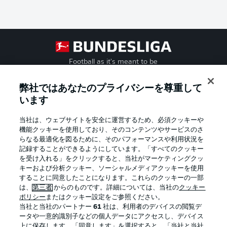
Football as it's meant to be
弊社ではあなたのプライバシーを尊重して
います
BUNDESLIGA APP
当社は、ウェブサイトを安全に運営するため、必須クッキーや
機能クッキーを使用しており、そのコンテンツやサービスのさ
らなる最適化を図るために、そのパフォーマンスや利用状況を
記録することができるようにしています。「すべてのクッキー
を受け入れる」をクリックすると、当社がマーケティングクッ
Official Partners
キーおよび分析クッキー、ソーシャルメディアクッキーを使用
することに同意したことになります。これらのクッキーの一部
は、
第三者
からのものです。詳細については、当社の
クッキー
ポリシー
またはクッキー設定をご参照ください。
当社と当社のパートナー
61
社は、利用者のデバイスの閲覧デ
ータや一意的識別子などの個人データにアクセスし、デバイス
上に保存します。「同意します」を選択すると、「当社と当社