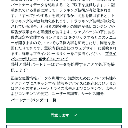
パートナーはデータを処理することで以下を提供します」に記
載されている目的に対してトラッキング技術が有効化されま
す。「すべて拒否する」を選択するか、同意を撤回すると、ト
ラッキング技術は無効化されます。トラッキング技術が無効化
されている場合、利用者の関心事との関連が低いコンテンツや
広告が表示される可能性があります。ウェブページの下にある
プライバシー・ポリシー
優先設定を管理する
優先設定を管理する リンクまたは をクリックするとこのメニュ
利用条件
放送局
ーが開きますので、いつでも選択内容を変更したり、同意を撤
回したりできます。選択内容は当社の ウェブサイト に反映され
求人
選手
ます。詳細はプライバシーポリシーをご参照ください。
プライ
バシーポリシー
当サイトについて
当サイトについて
弊社と弊社パートナーはデータを処理することで以下を提
供します:
正確な位置情報データを利用する. 識別のためにデバイス特性を
アクティブにスキャンする. 情報をデバイスに保存および／また
はアクセスする. パーソナライズ広告およびコンテンツ、広告お
よびコンテンツの測定、ユーザー層調査、サービス開発.
© 2026 Bundesliga-Gruppe GmbH
パートナー (ベンダー) 一覧
言語をお選びください
同意します
日本語