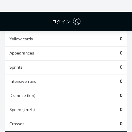
0
0
ログイン
Fouls
0
Yellow cards
0
Appearances
0
Sprints
0
Intensive runs
0
Distance (km)
0
Speed (km/h)
0
Crosses
0