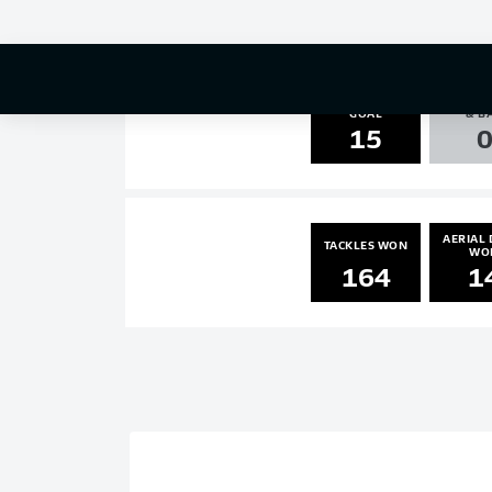
1
0
SHOTS ON
AGAINST
GOAL
& B
15
AERIAL 
TACKLES WON
WO
164
1