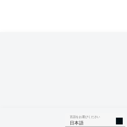
Competition
Bundesliga 2
Season
2025/2026
言語をお選びください
GOALS
ASSISTS
PENAL
日本語