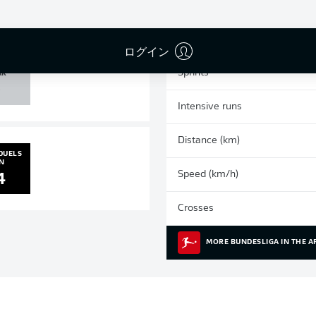
0
0
Yellow cards
Appearances
ログイン
 POST
Sprints
AR
0
Intensive runs
Distance (km)
DUELS
N
Speed (km/h)
4
Crosses
MORE BUNDESLIGA IN THE A