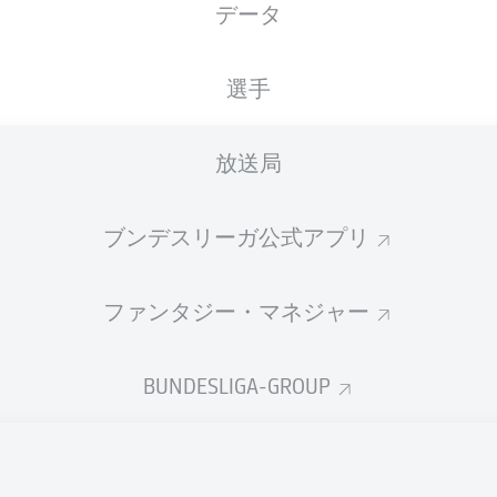
データ
国籍
07.03.2005
身長
体重
DEU
, GHA
21 年
180 CM
78 KG
選手
放送局
ブンデスリーガ公式アプリ
ファンタジー・マネジャー
統計 シーズン 2025/2026
BUNDESLIGA-GROUP
Fouls
PENALTIES
TIES
SCORED