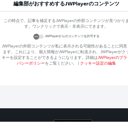
編集部がおすすめする
JWPlayer
のコンテンツ
この時点で、記事を補足する
JWPlayer
の外部コンテンツが見つかり
す。ワンクリックで表示・非表示にできます。
JWPlayer
からのコンテンツを許可する
JWPlayer
の外部コンテンツが私に表示される可能性があることに同意
ます。これにより、個人情報が
JWPlayer
に転送され、
JWPlayer
がク
キーを設定することができるようになります。詳細は
JWPlayer
のプラ
バシーポリシー
をご覧ください。
|
クッキー設定の編集
プライ