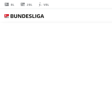
2BL
BL
VBL
BENJAMIN
BOAKYE
30
ストライカー
ARMINIA BIELEFELD
統計 シーズン 2025/2026
ゴール