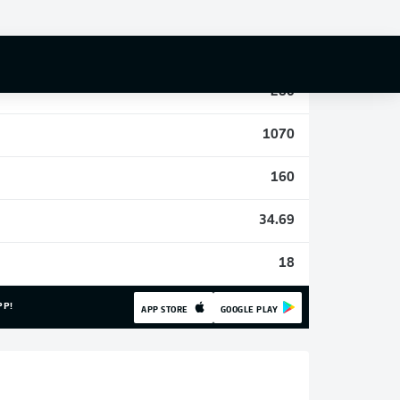
5
25
280
1070
160
34.69
18
PP!
APP STORE
GOOGLE PLAY