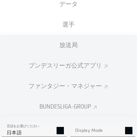
データ
国籍
25.01.2005
身長
DEU
21 年
180 CM
選手
Competition
放送局
Bundesliga 2
ブンデスリーガ公式アプリ
Season
ファンタジー・マネジャー
統計 シーズン 2023/2024
BUNDESLIGA-GROUP
言語をお選びください
PASSES
Display Mode
SHOTS SAVED
OWN-GOALS
日本語
COMPLETED