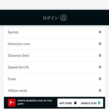
0
0
0
ログイン
Appearances
0
Sprints
0
Intensive runs
0
Distance (km)
0
Speed (km/h)
0
Fouls
0
Yellow cards
0
MORE BUNDESLIGA IN THE
APP STORE
GOOGLE PLAY
APP!