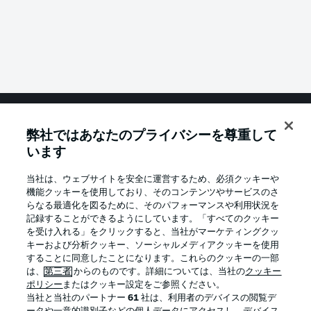
弊社ではあなたのプライバシーを尊重して
Football as it's meant to be
います
当社は、ウェブサイトを安全に運営するため、必須クッキーや
機能クッキーを使用しており、そのコンテンツやサービスのさ
BUNDESLIGA APP
らなる最適化を図るために、そのパフォーマンスや利用状況を
記録することができるようにしています。「すべてのクッキー
を受け入れる」をクリックすると、当社がマーケティングクッ
キーおよび分析クッキー、ソーシャルメディアクッキーを使用
することに同意したことになります。これらのクッキーの一部
は、
第三者
からのものです。詳細については、当社の
クッキー
Official Partners
ポリシー
またはクッキー設定をご参照ください。
当社と当社のパートナー
61
社は、利用者のデバイスの閲覧デ