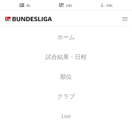
2BL
BL
VBL
SILAS
ホーム
PRÜFROCK
48
試合結果・日程
順位
ゴールキーパー
クラブ
GREUTHER FÜRTH
統計 シーズン 2023/2024
ゴール
Live