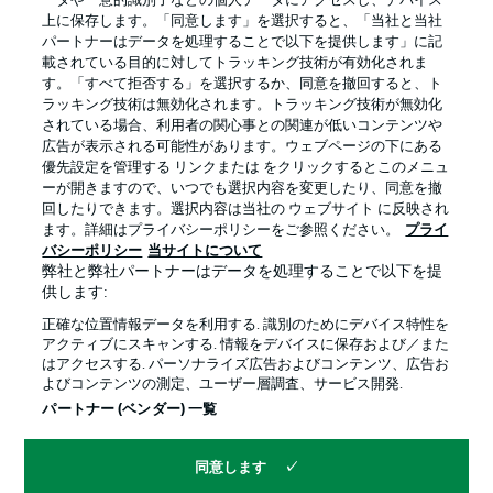
ータや一意的識別子などの個人データにアクセスし、デバイス
上に保存します。「同意します」を選択すると、「当社と当社
パートナーはデータを処理することで以下を提供します」に記
載されている目的に対してトラッキング技術が有効化されま
す。「すべて拒否する」を選択するか、同意を撤回すると、ト
ラッキング技術は無効化されます。トラッキング技術が無効化
されている場合、利用者の関心事との関連が低いコンテンツや
広告が表示される可能性があります。ウェブページの下にある
優先設定を管理する リンクまたは をクリックするとこのメニュ
ーが開きますので、いつでも選択内容を変更したり、同意を撤
回したりできます。選択内容は当社の ウェブサイト に反映され
プライバシー・ポリシー
優先設定を管理する
ます。詳細はプライバシーポリシーをご参照ください。
プライ
利用条件
放送局
バシーポリシー
当サイトについて
弊社と弊社パートナーはデータを処理することで以下を提
求人
選手
供します:
当サイトについて
正確な位置情報データを利用する. 識別のためにデバイス特性を
アクティブにスキャンする. 情報をデバイスに保存および／また
はアクセスする. パーソナライズ広告およびコンテンツ、広告お
よびコンテンツの測定、ユーザー層調査、サービス開発.
パートナー (ベンダー) 一覧
同意します
© 2026 Bundesliga-Gruppe GmbH