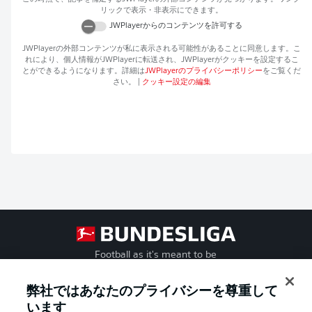
リックで表示・非表示にできます。
JWPlayer
からのコンテンツを許可する
JWPlayer
の外部コンテンツが私に表示される可能性があることに同意します。こ
れにより、個人情報が
JWPlayer
に転送され、
JWPlayer
がクッキーを設定するこ
とができるようになります。詳細は
JWPlayer
のプライバシーポリシー
をご覧くだ
さい。
|
クッキー設定の編集
Football as it's meant to be
弊社ではあなたのプライバシーを尊重して
います