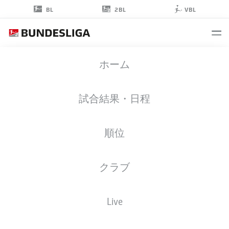
2BL
BL
VBL
MAXIMILIAN
ホーム
BREUNIG
9
試合結果・日程
順位
ストライカー
クラブ
MAGDEBURG
統計 シーズン 2025/2026
ゴール
Live