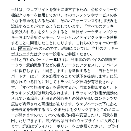
BUNDESLIGA APP
当社は、ウェブサイトを安全に運営するため、必須クッキーや
機能クッキーを使用しており、そのコンテンツやサービスのさ
らなる最適化を図るために、そのパフォーマンスや利用状況を
記録することができるようにしています。「すべてのクッキー
を受け入れる」をクリックすると、当社がマーケティングクッ
Official Partners
キーおよび分析クッキー、ソーシャルメディアクッキーを使用
することに同意したことになります。これらのクッキーの一部
は、
第三者
からのものです。詳細については、当社の
クッキー
ポリシー
またはクッキー設定をご参照ください。
当社と当社のパートナー
61
社は、利用者のデバイスの閲覧デ
ータや一意的識別子などの個人データにアクセスし、デバイス
上に保存します。「同意します」を選択すると、「当社と当社
パートナーはデータを処理することで以下を提供します」に記
載されている目的に対してトラッキング技術が有効化されま
す。「すべて拒否する」を選択するか、同意を撤回すると、ト
ラッキング技術は無効化されます。トラッキング技術が無効化
されている場合、利用者の関心事との関連が低いコンテンツや
広告が表示される可能性があります。ウェブページの下にある
プライバシー・ポリシー
優先設定を管理する
優先設定を管理する リンクまたは をクリックするとこのメニュ
利用条件
放送局
ーが開きますので、いつでも選択内容を変更したり、同意を撤
回したりできます。選択内容は当社の ウェブサイト に反映され
求人
選手
ます。詳細はプライバシーポリシーをご参照ください。
プライ