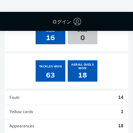
3
0
1
1
ログイン
SHOTS ON
AGAINST POST
GOAL
& BAR
16
0
AERIAL DUELS
TACKLES WON
WON
63
18
Fouls
14
Yellow cards
1
Appearances
18