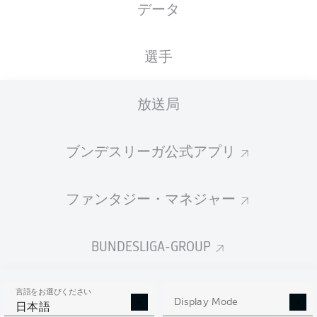
データ
国籍
14.08.2000
身長
体重
DEU
25 年
195 CM
78 KG
選手
Competition
放送局
Bundesliga 2
Season
ブンデスリーガ公式アプリ
2025/2026
ファンタジー・マネジャー
統計 シーズン 2025/2026
BUNDESLIGA-GROUP
言語をお選びください
PENALTIES
Display Mode
GOALS
ASSISTS
PENALTIES
日本語
SCORED