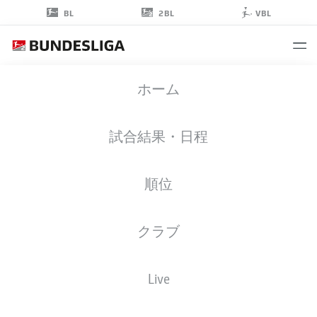
2BL
BL
VBL
BARIS
ホーム
ATIK
23
試合結果・日程
順位
ストライカー
クラブ
MAGDEBURG
統計 シーズン 2026/2027
ゴール
チームメイト
Live