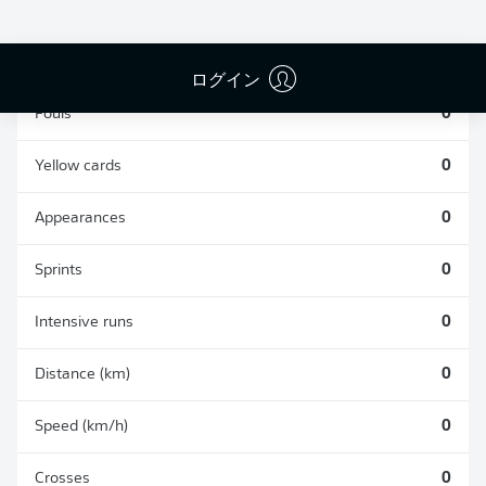
TACKLES WON
WON
0
0
ログイン
Fouls
0
Yellow cards
0
Appearances
0
Sprints
0
Intensive runs
0
Distance (km)
0
Speed (km/h)
0
Crosses
0