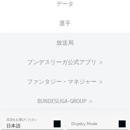
データ
国籍
身長
体重
09.01.1995
DEU
, TUR
169
73
31 年
CM
KG
選手
放送局
Competition
Bundesliga 2
ブンデスリーガ公式アプリ
Season
2026/2027
ファンタジー・マネジャー
BUNDESLIGA-GROUP
統計 シーズン 2026/2027
言語をお選びください
Display Mode
日本語
AERIAL DUELS