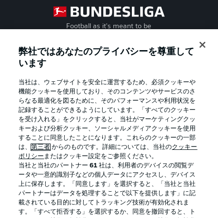
Football as it's meant to be
弊社ではあなたのプライバシーを尊重して
います
BUNDESLIGA APP
当社は、ウェブサイトを安全に運営するため、必須クッキーや
機能クッキーを使用しており、そのコンテンツやサービスのさ
らなる最適化を図るために、そのパフォーマンスや利用状況を
記録することができるようにしています。「すべてのクッキー
を受け入れる」をクリックすると、当社がマーケティングクッ
Official Partners
キーおよび分析クッキー、ソーシャルメディアクッキーを使用
することに同意したことになります。これらのクッキーの一部
は、
第三者
からのものです。詳細については、当社の
クッキー
ポリシー
またはクッキー設定をご参照ください。
当社と当社のパートナー
61
社は、利用者のデバイスの閲覧デ
ータや一意的識別子などの個人データにアクセスし、デバイス
上に保存します。「同意します」を選択すると、「当社と当社
パートナーはデータを処理することで以下を提供します」に記
載されている目的に対してトラッキング技術が有効化されま
す。「すべて拒否する」を選択するか、同意を撤回すると、ト