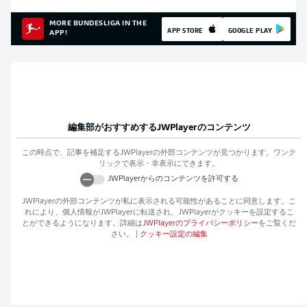
MORE BUNDESLIGA IN THE
APP STORE
GOOGLE PLAY
APP!
編集部がおすすめする
JWPlayer
のコンテンツ
この時点で、記事を補足する
JWPlayer
の外部コンテンツが見つかります。ワンク
リックで表示・非表示にできます。
JWPlayer
からのコンテンツを許可する
JWPlayer
の外部コンテンツが私に表示される可能性があることに同意します。こ
れにより、個人情報が
JWPlayer
に転送され、
JWPlayer
がクッキーを設定するこ
とができるようになります。詳細は
JWPlayer
のプライバシーポリシー
をご覧くだ
さい。
|
クッキー設定の編集