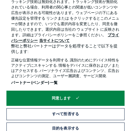
ラッキング技術は無効化されます。トラッキング技術が無効化
されている場合、利用者の関心事との関連が低いコンテンツや
広告が表示される可能性があります。ウェブページの下にある
プライバシー・ポリシー
優先設定を管理する
優先設定を管理する リンクまたは をクリックするとこのメニュ
利用条件
放送局
ーが開きますので、いつでも選択内容を変更したり、同意を撤
回したりできます。選択内容は当社の ウェブサイト に反映され
求人
選手
ます。詳細はプライバシーポリシーをご参照ください。
プライ
バシーポリシー
当サイトについて
当サイトについて
弊社と弊社パートナーはデータを処理することで以下を提
供します:
正確な位置情報データを利用する. 識別のためにデバイス特性を
アクティブにスキャンする. 情報をデバイスに保存および／また
はアクセスする. パーソナライズ広告およびコンテンツ、広告お
よびコンテンツの測定、ユーザー層調査、サービス開発.
© 2026 Bundesliga-Gruppe GmbH
パートナー (ベンダー) 一覧
言語をお選びください
同意します
日本語
すべて拒否する
Display Mode
目的を表示する