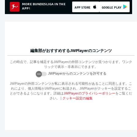
MORE BUNDESLIGA IN THE
APP STORE
GOOGLE PLAY
APP!
編集部がおすすめする
JWPlayer
のコンテンツ
この時点で、記事を補足する
JWPlayer
の外部コンテンツが見つかります。ワンク
リックで表示・非表示にできます。
JWPlayer
からのコンテンツを許可する
JWPlayer
の外部コンテンツが私に表示される可能性があることに同意します。こ
れにより、個人情報が
JWPlayer
に転送され、
JWPlayer
がクッキーを設定するこ
とができるようになります。詳細は
JWPlayer
のプライバシーポリシー
をご覧くだ
さい。
|
クッキー設定の編集