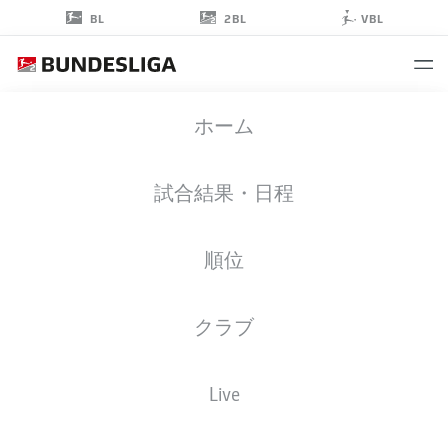
2BL
BL
VBL
AXEL
ホーム
BORGMANN
20
試合結果・日程
順位
ミッドフィルダー
クラブ
FC ENERGIE
統計 シーズン 2026/2027
ゴール
チームメイト
Live