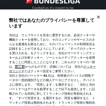
Football as it's meant to be
弊社ではあなたのプライバシーを尊重して
います
BUNDESLIGA APP
当社は、ウェブサイトを安全に運営するため、必須クッキーや
機能クッキーを使用しており、そのコンテンツやサービスのさ
らなる最適化を図るために、そのパフォーマンスや利用状況を
記録することができるようにしています。「すべてのクッキー
を受け入れる」をクリックすると、当社がマーケティングクッ
Official Partners
キーおよび分析クッキー、ソーシャルメディアクッキーを使用
することに同意したことになります。これらのクッキーの一部
は、
第三者
からのものです。詳細については、当社の
クッキー
ポリシー
またはクッキー設定をご参照ください。
当社と当社のパートナー
61
社は、利用者のデバイスの閲覧デ
ータや一意的識別子などの個人データにアクセスし、デバイス
上に保存します。「同意します」を選択すると、「当社と当社
パートナーはデータを処理することで以下を提供します」に記
載されている目的に対してトラッキング技術が有効化されま
す。「すべて拒否する」を選択するか、同意を撤回すると、ト
ラッキング技術は無効化されます。トラッキング技術が無効化