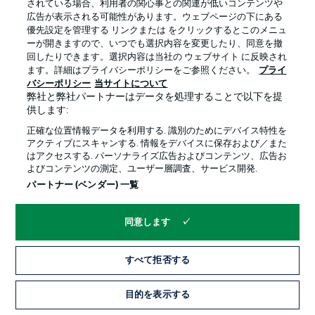
されている場合、利用者の関心事との関連が低いコンテンツや
広告が表示される可能性があります。ウェブページの下にある
プライバシー・ポリシー
優先設定を管理する
優先設定を管理する リンクまたは をクリックするとこのメニュ
利用条件
放送局
ーが開きますので、いつでも選択内容を変更したり、同意を撤
回したりできます。選択内容は当社の ウェブサイト に反映され
求人
選手
ます。詳細はプライバシーポリシーをご参照ください。
プライ
バシーポリシー
当サイトについて
当サイトについて
弊社と弊社パートナーはデータを処理することで以下を提
供します:
正確な位置情報データを利用する. 識別のためにデバイス特性を
アクティブにスキャンする. 情報をデバイスに保存および／また
はアクセスする. パーソナライズ広告およびコンテンツ、広告お
よびコンテンツの測定、ユーザー層調査、サービス開発.
© 2026 Bundesliga-Gruppe GmbH
パートナー (ベンダー) 一覧
言語をお選びください
同意します
日本語
すべて拒否する
Display Mode
目的を表示する