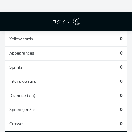
0
0
ログイン
Fouls
0
Yellow cards
0
Appearances
0
Sprints
0
Intensive runs
0
Distance (km)
0
Speed (km/h)
0
Crosses
0