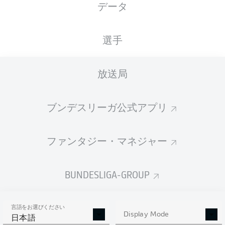
データ
国籍
08.07.1994
身長
体重
DEU
32 年
178 CM
76 KG
選手
Competition
放送局
Bundesliga 2
Season
ブンデスリーガ公式アプリ
2026/2027
ファンタジー・マネジャー
統計 シーズン 2026/2027
BUNDESLIGA-GROUP
言語をお選びください
AERIAL DUELS
Display Mode
TACKLES WON
日本語
WON