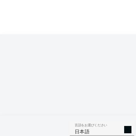
Competition
Bundesliga 2
Season
言語をお選びください
AERIAL 
TACKLES WON
日本語
WO