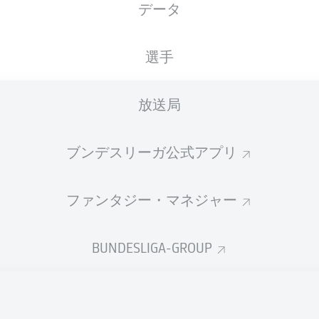
データ
国籍
17.06.1999
身長
体重
BRA
27 年
187 CM
80 KG
選手
放送局
ブンデスリーガ公式アプリ
ファンタジー・マネジャー
統計 シーズン 2025/2026
BUNDESLIGA-GROUP
Fouls
DUELS
N