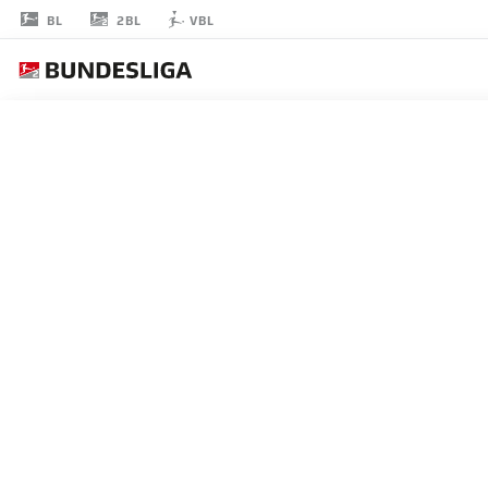
2BL
BL
VBL
VINICIUS
SOUZA
5
ミッドフィルダー
WOLFSBURG
統計 シーズン 2025/2026
ゴール