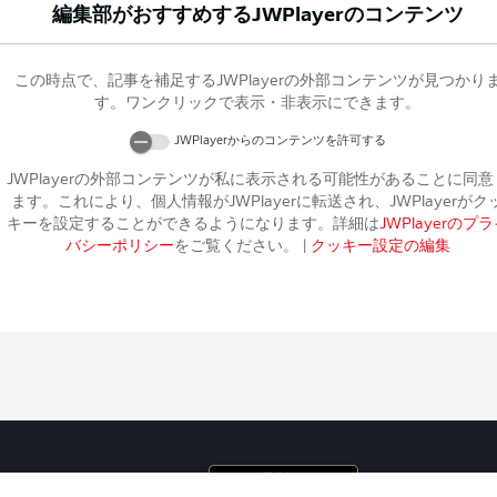
編集部がおすすめする
JWPlayer
のコンテンツ
この時点で、記事を補足する
JWPlayer
の外部コンテンツが見つかり
す。ワンクリックで表示・非表示にできます。
JWPlayer
からのコンテンツを許可する
JWPlayer
の外部コンテンツが私に表示される可能性があることに同意
ます。これにより、個人情報が
JWPlayer
に転送され、
JWPlayer
がク
キーを設定することができるようになります。詳細は
JWPlayer
のプラ
バシーポリシー
をご覧ください。
|
クッキー設定の編集
プライ