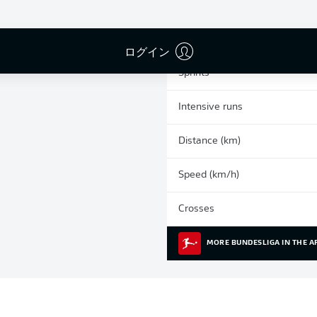
0
Yellow cards
Appearances
ログイン
Sprints
Intensive runs
Distance (km)
Speed (km/h)
Crosses
MORE BUNDESLIGA IN THE A