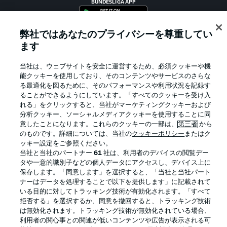
BUNDESLIGA APP
弊社ではあなたのプライバシーを尊重してい
ます
Official Partners
当社は、ウェブサイトを安全に運営するため、必須クッキーや機
能クッキーを使用しており、そのコンテンツやサービスのさらな
る最適化を図るために、そのパフォーマンスや利用状況を記録す
ることができるようにしています。「すべてのクッキーを受け入
れる」をクリックすると、当社がマーケティングクッキーおよび
分析クッキー、ソーシャルメディアクッキーを使用することに同
意したことになります。これらのクッキーの一部は、
第三者
から
のものです。詳細については、当社の
クッキーポリシー
またはク
ッキー設定をご参照ください。
当社と当社のパートナー
61
社は、利用者のデバイスの閲覧デー
タや一意的識別子などの個人データにアクセスし、デバイス上に
保存します。「同意します」を選択すると、「当社と当社パート
プライバシー・ポリシー
優先設定を管理する
ナーはデータを処理することで以下を提供します」に記載されて
いる目的に対してトラッキング技術が有効化されます。「すべて
利用条件
放送局
拒否する」を選択するか、同意を撤回すると、トラッキング技術
求人
選手
は無効化されます。トラッキング技術が無効化されている場合、
利用者の関心事との関連が低いコンテンツや広告が表示される可
当サイトについて