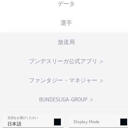
データ
国籍
05.08.1994
身長
体重
DEU
32 年
188 CM
80 KG
選手
Competition
放送局
Bundesliga 2
ブンデスリーガ公式アプリ
Season
ファンタジー・マネジャー
統計 シーズン 2025/2026
BUNDESLIGA-GROUP
言語をお選びください
AERIAL DUELS
Display Mode
TACKLES WON
日本語
WON