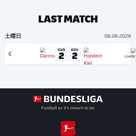
LAST MATCH
土曜日
08.08.2026
SVD
KSV
2
2
Liveti
Football as it's meant to be