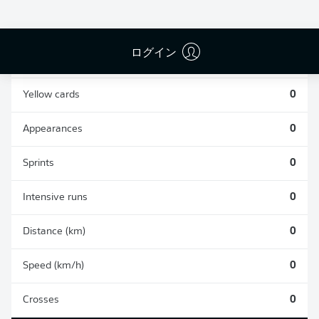
0
0
ログイン
Fouls
0
Yellow cards
0
Appearances
0
Sprints
0
Intensive runs
0
Distance (km)
0
Speed (km/h)
0
Crosses
0