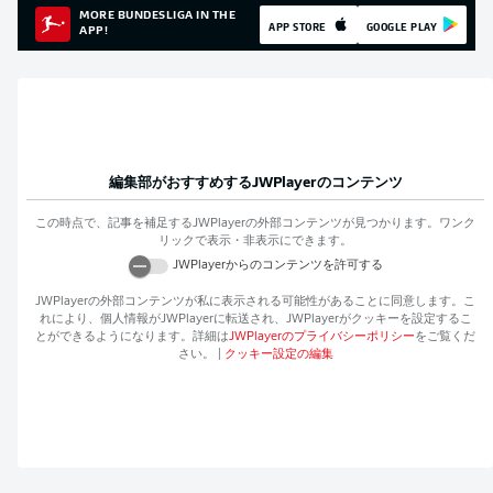
MORE BUNDESLIGA IN THE
APP STORE
GOOGLE PLAY
APP!
編集部がおすすめする
JWPlayer
のコンテンツ
この時点で、記事を補足する
JWPlayer
の外部コンテンツが見つかります。ワンク
リックで表示・非表示にできます。
JWPlayer
からのコンテンツを許可する
JWPlayer
の外部コンテンツが私に表示される可能性があることに同意します。こ
れにより、個人情報が
JWPlayer
に転送され、
JWPlayer
がクッキーを設定するこ
とができるようになります。詳細は
JWPlayer
のプライバシーポリシー
をご覧くだ
さい。
|
クッキー設定の編集