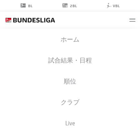
2BL
BL
VBL
ARNE
ホーム
SICKER
17
試合結果・日程
順位
擁護者
クラブ
ARMINIA BIELEFELD
統計 シーズン 2026/2027
ゴール
チームメイト
Live