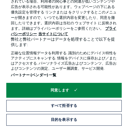
されている場合、利用者の関心事との関連が低いコンテンツや
広告が表示される可能性があります。ウェブページの下にある
プライバシー・ポリシー
優先設定を管理する
優先設定を管理する リンクまたは をクリックするとこのメニュ
利用条件
放送局
ーが開きますので、いつでも選択内容を変更したり、同意を撤
回したりできます。選択内容は当社の ウェブサイト に反映され
求人
選手
ます。詳細はプライバシーポリシーをご参照ください。
プライ
バシーポリシー
当サイトについて
当サイトについて
弊社と弊社パートナーはデータを処理することで以下を提
供します:
正確な位置情報データを利用する. 識別のためにデバイス特性を
アクティブにスキャンする. 情報をデバイスに保存および／また
はアクセスする. パーソナライズ広告およびコンテンツ、広告お
よびコンテンツの測定、ユーザー層調査、サービス開発.
© 2026 Bundesliga-Gruppe GmbH
パートナー (ベンダー) 一覧
言語をお選びください
同意します
日本語
すべて拒否する
Display Mode
目的を表示する