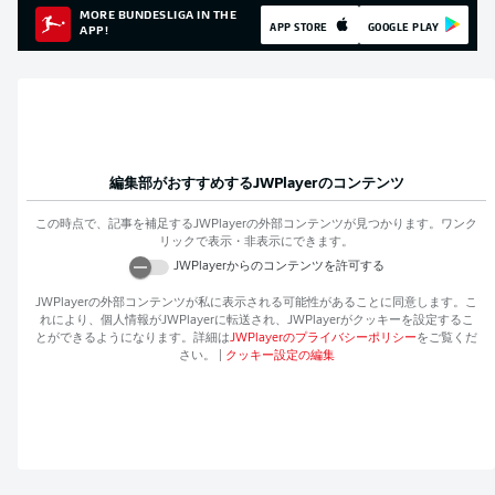
MORE BUNDESLIGA IN THE
APP STORE
GOOGLE PLAY
APP!
編集部がおすすめする
JWPlayer
のコンテンツ
この時点で、記事を補足する
JWPlayer
の外部コンテンツが見つかります。ワンク
リックで表示・非表示にできます。
JWPlayer
からのコンテンツを許可する
JWPlayer
の外部コンテンツが私に表示される可能性があることに同意します。こ
れにより、個人情報が
JWPlayer
に転送され、
JWPlayer
がクッキーを設定するこ
とができるようになります。詳細は
JWPlayer
のプライバシーポリシー
をご覧くだ
さい。
|
クッキー設定の編集