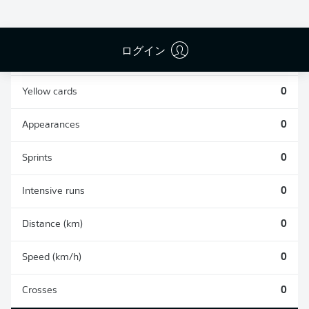
0
0
ログイン
Fouls
0
Yellow cards
0
Appearances
0
Sprints
0
Intensive runs
0
Distance (km)
0
Speed (km/h)
0
Crosses
0