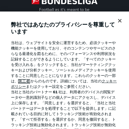
Football as it's meant to be
弊社ではあなたのプライバシーを尊重して
います
BUNDESLIGA APP
当社は、ウェブサイトを安全に運営するため、必須クッキーや
機能クッキーを使用しており、そのコンテンツやサービスのさ
らなる最適化を図るために、そのパフォーマンスや利用状況を
記録することができるようにしています。「すべてのクッキー
を受け入れる」をクリックすると、当社がマーケティングクッ
Official Partners
キーおよび分析クッキー、ソーシャルメディアクッキーを使用
することに同意したことになります。これらのクッキーの一部
は、
第三者
からのものです。詳細については、当社の
クッキー
ポリシー
またはクッキー設定をご参照ください。
当社と当社のパートナー
61
社は、利用者のデバイスの閲覧デ
ータや一意的識別子などの個人データにアクセスし、デバイス
上に保存します。「同意します」を選択すると、「当社と当社
パートナーはデータを処理することで以下を提供します」に記
載されている目的に対してトラッキング技術が有効化されま
す。「すべて拒否する」を選択するか、同意を撤回すると、ト
ラッキング技術は無効化されます。トラッキング技術が無効化