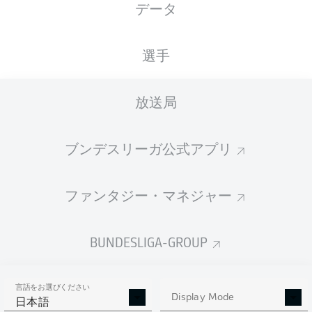
データ
国籍
17.04.1997
身長
体重
DEU
29 年
184 CM
68 KG
選手
Competition
放送局
Bundesliga 2
Season
ブンデスリーガ公式アプリ
2026/2027
ファンタジー・マネジャー
統計 シーズン 2026/2027
BUNDESLIGA-GROUP
言語をお選びください
AERIAL DUELS
Display Mode
TACKLES WON
日本語
WON