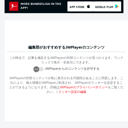
MORE BUNDESLIGA IN THE
APP STORE
GOOGLE PLAY
APP!
編集部がおすすめする
JWPlayer
のコンテンツ
この時点で、記事を補足する
JWPlayer
の外部コンテンツが見つかります。ワンク
リックで表示・非表示にできます。
JWPlayer
からのコンテンツを許可する
JWPlayer
の外部コンテンツが私に表示される可能性があることに同意します。こ
れにより、個人情報が
JWPlayer
に転送され、
JWPlayer
がクッキーを設定するこ
とができるようになります。詳細は
JWPlayer
のプライバシーポリシー
をご覧くだ
さい。
|
クッキー設定の編集