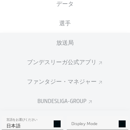
データ
国籍
15.09.2007
身長
体重
MWI
18 年
167 CM
60 KG
選手
Competition
放送局
Bundesliga 2
Season
ブンデスリーガ公式アプリ
2026/2027
ファンタジー・マネジャー
統計 シーズン 2026/2027
BUNDESLIGA-GROUP
言語をお選びください
AERIAL DUELS
Display Mode
TACKLES WON
日本語
WON