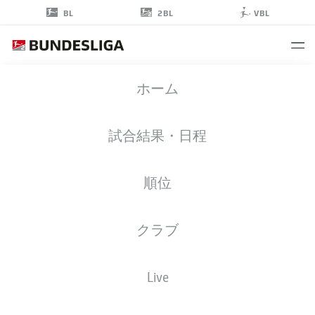
2BL
BL
VBL
MWISHO
ホーム
MHANGO
21
試合結果・日程
順位
ミッドフィルダー
クラブ
HANNOVER
統計 シーズン 2026/2027
ゴール
チームメイト
Live