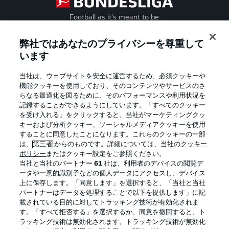
Football as it's meant to be
弊社ではあなたのプライバシーを尊重して
います
BUNDESLIGA APP
当社は、ウェブサイトを安全に運営するため、必須クッキーや
機能クッキーを使用しており、そのコンテンツやサービスのさ
らなる最適化を図るために、そのパフォーマンスや利用状況を
記録することができるようにしています。「すべてのクッキー
を受け入れる」をクリックすると、当社がマーケティングクッ
Official Partners
キーおよび分析クッキー、ソーシャルメディアクッキーを使用
することに同意したことになります。これらのクッキーの一部
は、
第三者
からのものです。詳細については、当社の
クッキー
ポリシー
またはクッキー設定をご参照ください。
当社と当社のパートナー
61
社は、利用者のデバイスの閲覧デ
ータや一意的識別子などの個人データにアクセスし、デバイス
上に保存します。「同意します」を選択すると、「当社と当社
パートナーはデータを処理することで以下を提供します」に記
載されている目的に対してトラッキング技術が有効化されま
す。「すべて拒否する」を選択するか、同意を撤回すると、ト
ラッキング技術は無効化されます。トラッキング技術が無効化