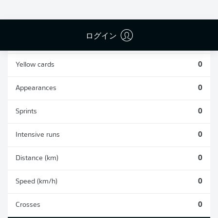
0
0
ログイン
Fouls
0
Yellow cards
0
Appearances
0
Sprints
0
Intensive runs
0
Distance (km)
0
Speed (km/h)
0
Crosses
0