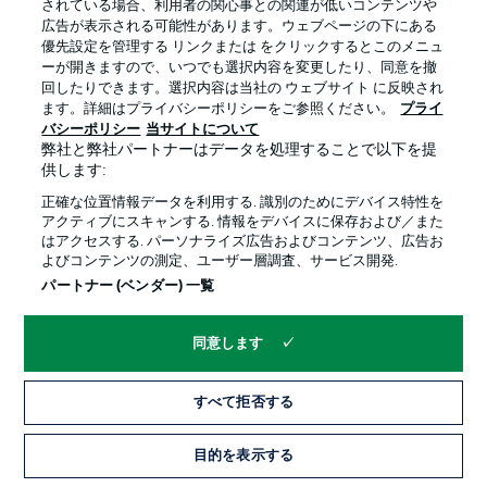
されている場合、利用者の関心事との関連が低いコンテンツや
広告が表示される可能性があります。ウェブページの下にある
プライバシー・ポリシー
優先設定を管理する
優先設定を管理する リンクまたは をクリックするとこのメニュ
利用条件
放送局
ーが開きますので、いつでも選択内容を変更したり、同意を撤
回したりできます。選択内容は当社の ウェブサイト に反映され
求人
選手
ます。詳細はプライバシーポリシーをご参照ください。
プライ
バシーポリシー
当サイトについて
当サイトについて
弊社と弊社パートナーはデータを処理することで以下を提
供します:
正確な位置情報データを利用する. 識別のためにデバイス特性を
アクティブにスキャンする. 情報をデバイスに保存および／また
はアクセスする. パーソナライズ広告およびコンテンツ、広告お
よびコンテンツの測定、ユーザー層調査、サービス開発.
© 2026 Bundesliga-Gruppe GmbH
パートナー (ベンダー) 一覧
言語をお選びください
同意します
日本語
すべて拒否する
Display Mode
目的を表示する