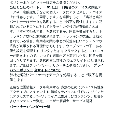
ポリシー
またはクッキー設定をご参照ください。
当社と当社のパートナー
61
社は、利用者のデバイスの閲覧デ
ータや一意的識別子などの個人データにアクセスし、デバイス
上に保存します。「同意します」を選択すると、「当社と当社
パートナーはデータを処理することで以下を提供します」に記
載されている目的に対してトラッキング技術が有効化されま
す。「すべて拒否する」を選択するか、同意を撤回すると、ト
ラッキング技術は無効化されます。トラッキング技術が無効化
されている場合、利用者の関心事との関連が低いコンテンツや
広告が表示される可能性があります。ウェブページの下にある
優先設定を管理する リンクまたは をクリックするとこのメニュ
ーが開きますので、いつでも選択内容を変更したり、同意を撤
プライバシー・ポリシー
優先設定を管理する
回したりできます。選択内容は当社の ウェブサイト に反映され
利用条件
放送局
ます。詳細はプライバシーポリシーをご参照ください。
プライ
バシーポリシー
当サイトについて
求人
選手
弊社と弊社パートナーはデータを処理することで以下を提
供します:
当サイトについて
正確な位置情報データを利用する. 識別のためにデバイス特性を
アクティブにスキャンする. 情報をデバイスに保存および／また
はアクセスする. パーソナライズ広告およびコンテンツ、広告お
よびコンテンツの測定、ユーザー層調査、サービス開発.
パートナー (ベンダー) 一覧