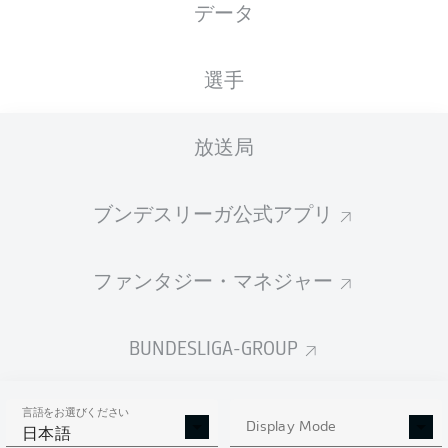
データ
国籍
13.05.2002
身長
体重
DEU
24 年
181 CM
73 KG
選手
Competition
放送局
Bundesliga 2
ブンデスリーガ公式アプリ
Season
ファンタジー・マネジャー
統計 シーズン 2024/2025
BUNDESLIGA-GROUP
言語をお選びください
AERIAL DUELS
Display Mode
TACKLES WON
日本語
WON