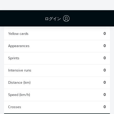
0
0
ログイン
Fouls
0
Yellow cards
0
Appearances
0
Sprints
0
Intensive runs
0
Distance (km)
0
Speed (km/h)
0
Crosses
0