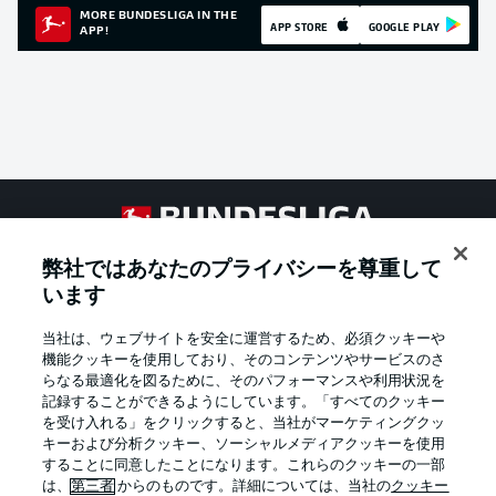
MORE BUNDESLIGA IN THE
APP STORE
GOOGLE PLAY
APP!
Football as it's meant to be
弊社ではあなたのプライバシーを尊重して
います
当社は、ウェブサイトを安全に運営するため、必須クッキーや
BUNDESLIGA APP
機能クッキーを使用しており、そのコンテンツやサービスのさ
らなる最適化を図るために、そのパフォーマンスや利用状況を
記録することができるようにしています。「すべてのクッキー
を受け入れる」をクリックすると、当社がマーケティングクッ
キーおよび分析クッキー、ソーシャルメディアクッキーを使用
することに同意したことになります。これらのクッキーの一部
Official Partners
は、
第三者
からのものです。詳細については、当社の
クッキー