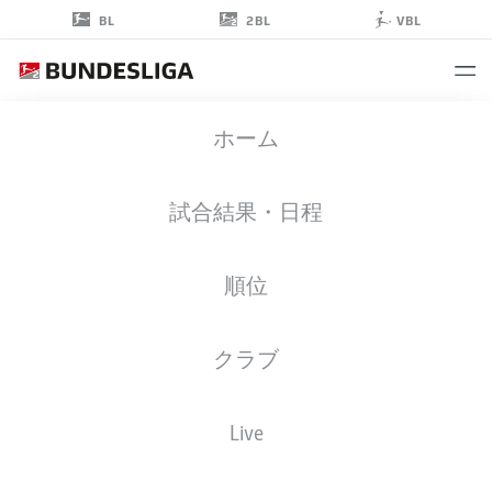
2BL
BL
VBL
JONAS
ホーム
STERNER
32
試合結果・日程
順位
ミッドフィルダー
クラブ
DYNAMO DRESDEN
統計 シーズン 2024/2025
ゴール
Live