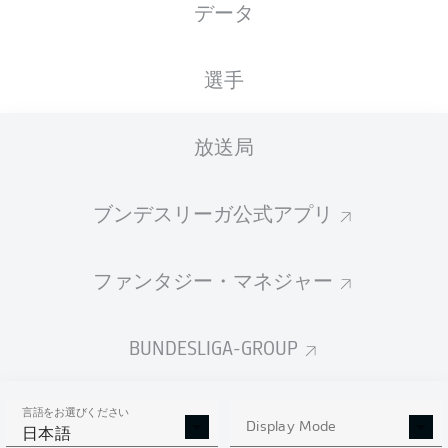
データ
国籍
16.08.2003
身長
体重
DEU
22 年
181 CM
77 KG
選手
Competition
放送局
Bundesliga 2
Season
ブンデスリーガ公式アプリ
2026/2027
ファンタジー・マネジャー
統計 シーズン 2026/2027
BUNDESLIGA-GROUP
言語をお選びください
PASSES
Display Mode
SHOTS SAVED
OWN-GOALS
日本語
COMPLETED