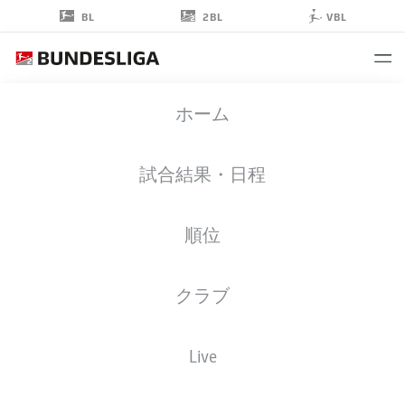
2BL
BL
VBL
MAX
ホーム
BÖHNKE
30
試合結果・日程
順位
ゴールキーパー
クラブ
FC ENERGIE
統計 シーズン 2026/2027
ゴール
チームメイト
Live