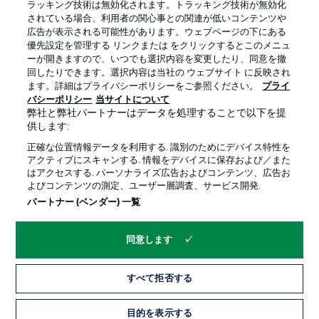
ラッキング技術は無効化されます。トラッキング技術が無効化
されている場合、利用者の関心事との関連が低いコンテンツや
広告が表示される可能性があります。ウェブページの下にある
プライバシー・ポリシー
優先設定を管理する
優先設定を管理する リンクまたは をクリックするとこのメニュ
利用条件
放送局
ーが開きますので、いつでも選択内容を変更したり、同意を撤
回したりできます。選択内容は当社の ウェブサイト に反映され
求人
選手
ます。詳細はプライバシーポリシーをご参照ください。
プライ
バシーポリシー
当サイトについて
当サイトについて
弊社と弊社パートナーはデータを処理することで以下を提
供します:
正確な位置情報データを利用する. 識別のためにデバイス特性を
アクティブにスキャンする. 情報をデバイスに保存および／また
はアクセスする. パーソナライズ広告およびコンテンツ、広告お
よびコンテンツの測定、ユーザー層調査、サービス開発.
© 2026 Bundesliga-Gruppe GmbH
パートナー (ベンダー) 一覧
言語をお選びください
同意します
日本語
すべて拒否する
Display Mode
目的を表示する