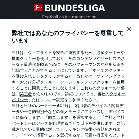
Football as it's meant to be
弊社ではあなたのプライバシーを尊重して
います
BUNDESLIGA APP
当社は、ウェブサイトを安全に運営するため、必須クッキーや
機能クッキーを使用しており、そのコンテンツやサービスのさ
らなる最適化を図るために、そのパフォーマンスや利用状況を
記録することができるようにしています。「すべてのクッキー
を受け入れる」をクリックすると、当社がマーケティングクッ
Official Partners
キーおよび分析クッキー、ソーシャルメディアクッキーを使用
することに同意したことになります。これらのクッキーの一部
は、
第三者
からのものです。詳細については、当社の
クッキー
ポリシー
またはクッキー設定をご参照ください。
当社と当社のパートナー
61
社は、利用者のデバイスの閲覧デ
ータや一意的識別子などの個人データにアクセスし、デバイス
上に保存します。「同意します」を選択すると、「当社と当社
パートナーはデータを処理することで以下を提供します」に記
載されている目的に対してトラッキング技術が有効化されま
す。「すべて拒否する」を選択するか、同意を撤回すると、ト