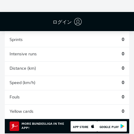
0
0
0
ログイン
Appearances
0
Sprints
0
Intensive runs
0
Distance (km)
0
Speed (km/h)
0
Fouls
0
Yellow cards
0
MORE BUNDESLIGA IN THE
APP STORE
GOOGLE PLAY
APP!