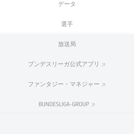
データ
国籍
24.03.1997
身長
体重
ITA
29 年
176 CM
70 KG
選手
放送局
ブンデスリーガ公式アプリ
ファンタジー・マネジャー
統計 シーズン 2026/2027
BUNDESLIGA-GROUP
Fouls
DUELS
N