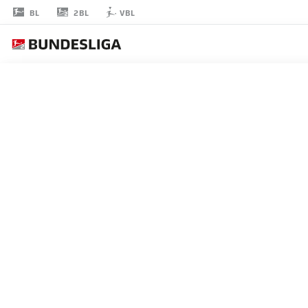
2BL
BL
VBL
RAOUL
PETRETTA
18
擁護者
DARMSTADT
統計 シーズン 2026/2027
ゴール
チームメ