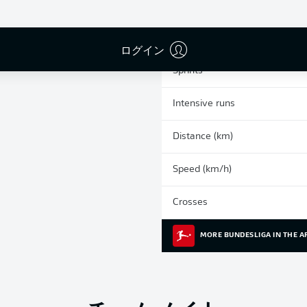
0
Yellow cards
Appearances
ログイン
Sprints
Intensive runs
Distance (km)
Speed (km/h)
Crosses
MORE BUNDESLIGA IN THE A