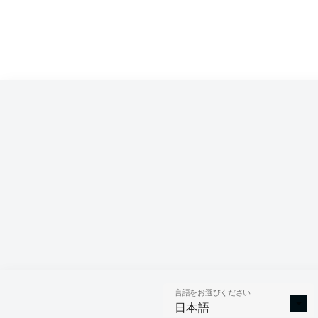
Competition
Bundesliga 2
Season
2026/2027
言語をお選びください
AERIAL 
TACKLES WON
日本語
WO