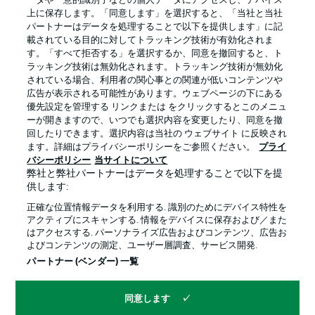
ータや一意的識別子などの個人データにアクセスし、デバイス
上に保存します。「同意します」を選択すると、「当社と当社
パートナーはデータを処理することで以下を提供します」に記
載されている目的に対してトラッキング技術が有効化されま
す。「すべて拒否する」を選択するか、同意を撤回すると、ト
ラッキング技術は無効化されます。トラッキング技術が無効化
されている場合、利用者の関心事との関連が低いコンテンツや
広告が表示される可能性があります。ウェブページの下にある
優先設定を管理する リンクまたは をクリックするとこのメニュ
ーが開きますので、いつでも選択内容を変更したり、同意を撤
回したりできます。選択内容は当社の ウェブサイト に反映され
プライバシー・ポリシー
優先設定を管理する
ます。詳細はプライバシーポリシーをご参照ください。
プライ
利用条件
放送局
バシーポリシー
当サイトについて
弊社と弊社パートナーはデータを処理することで以下を提
求人
選手
供します:
当サイトについて
正確な位置情報データを利用する. 識別のためにデバイス特性を
アクティブにスキャンする. 情報をデバイスに保存および／また
はアクセスする. パーソナライズ広告およびコンテンツ、広告お
よびコンテンツの測定、ユーザー層調査、サービス開発.
パートナー (ベンダー) 一覧
同意します
© 2026 Bundesliga-Gruppe GmbH