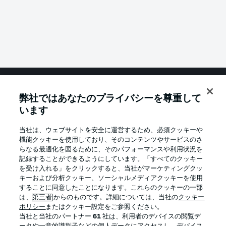
弊社ではあなたのプライバシーを尊重して
Football as it's meant to be
います
当社は、ウェブサイトを安全に運営するため、必須クッキーや
機能クッキーを使用しており、そのコンテンツやサービスのさ
BUNDESLIGA APP
らなる最適化を図るために、そのパフォーマンスや利用状況を
記録することができるようにしています。「すべてのクッキー
を受け入れる」をクリックすると、当社がマーケティングクッ
キーおよび分析クッキー、ソーシャルメディアクッキーを使用
することに同意したことになります。これらのクッキーの一部
は、
第三者
からのものです。詳細については、当社の
クッキー
Official Partners
ポリシー
またはクッキー設定をご参照ください。
当社と当社のパートナー
61
社は、利用者のデバイスの閲覧デ