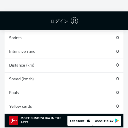
0
0
0
ログイン
Appearances
0
Sprints
0
Intensive runs
0
Distance (km)
0
Speed (km/h)
0
Fouls
0
Yellow cards
0
MORE BUNDESLIGA IN THE
APP STORE
GOOGLE PLAY
APP!