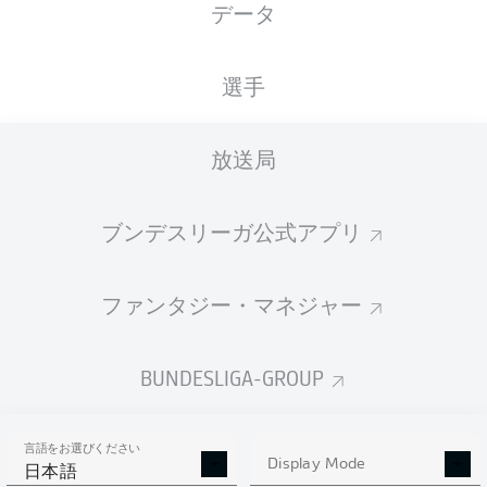
データ
国籍
28.08.2001
身長
体重
DEU
24 年
191 CM
82 KG
選手
Competition
放送局
Bundesliga 2
ブンデスリーガ公式アプリ
Season
ファンタジー・マネジャー
統計 シーズン 2019/2020
BUNDESLIGA-GROUP
言語をお選びください
PASSES
Display Mode
SHOTS SAVED
OWN-GOALS
日本語
COMPLETED