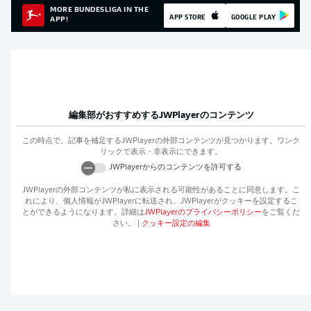
MORE BUNDESLIGA IN THE
APP STORE
GOOGLE PLAY
APP!
編集部がおすすめする
JWPlayer
のコンテンツ
この時点で、記事を補足する
JWPlayer
の外部コンテンツが見つかります。ワンク
リックで表示・非表示にできます。
JWPlayer
からのコンテンツを許可する
JWPlayer
の外部コンテンツが私に表示される可能性があることに同意します。こ
れにより、個人情報が
JWPlayer
に転送され、
JWPlayer
がクッキーを設定するこ
とができるようになります。詳細は
JWPlayer
のプライバシーポリシー
をご覧くだ
さい。
|
クッキー設定の編集