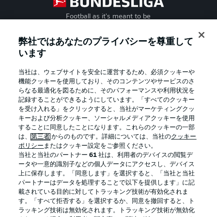
Football as it's meant to be
弊社ではあなたのプライバシーを尊重して
います
BUNDESLIGA APP
当社は、ウェブサイトを安全に運営するため、必須クッキーや
機能クッキーを使用しており、そのコンテンツやサービスのさ
らなる最適化を図るために、そのパフォーマンスや利用状況を
記録することができるようにしています。「すべてのクッキー
を受け入れる」をクリックすると、当社がマーケティングクッ
Official Partners
キーおよび分析クッキー、ソーシャルメディアクッキーを使用
することに同意したことになります。これらのクッキーの一部
は、
第三者
からのものです。詳細については、当社の
クッキー
ポリシー
またはクッキー設定をご参照ください。
当社と当社のパートナー
61
社は、利用者のデバイスの閲覧デ
ータや一意的識別子などの個人データにアクセスし、デバイス
上に保存します。「同意します」を選択すると、「当社と当社
パートナーはデータを処理することで以下を提供します」に記
載されている目的に対してトラッキング技術が有効化されま
す。「すべて拒否する」を選択するか、同意を撤回すると、ト
ラッキング技術は無効化されます。トラッキング技術が無効化