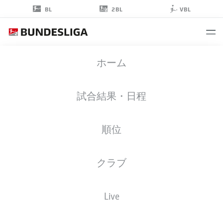
2BL
BL
VBL
BJARKE
ホーム
JACOBSEN
15
試合結果・日程
順位
ミッドフィルダー
クラブ
OSNABRÜCK
統計 シーズン 2026/2027
ゴール
チームメイト
Live