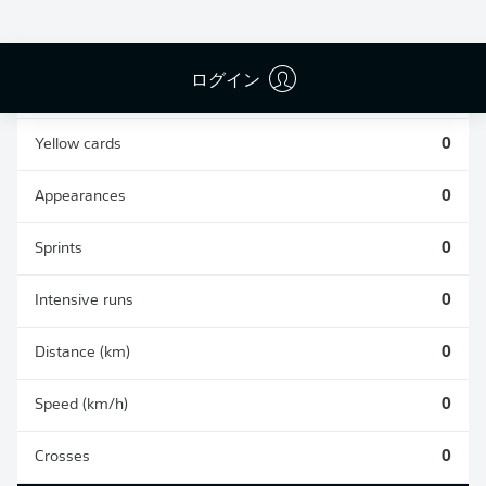
0
0
ログイン
Fouls
0
Yellow cards
0
Appearances
0
Sprints
0
Intensive runs
0
Distance (km)
0
Speed (km/h)
0
Crosses
0