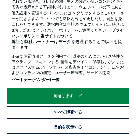
されている場合、利用者の関心事との関連が低いコンテンツや
広告が表示される可能性があります。ウェブページの下にある
プライバシー・ポリシー
優先設定を管理する
優先設定を管理する リンクまたは をクリックするとこのメニュ
利用条件
放送局
ーが開きますので、いつでも選択内容を変更したり、同意を撤
回したりできます。選択内容は当社の ウェブサイト に反映され
求人
選手
ます。詳細はプライバシーポリシーをご参照ください。
プライ
バシーポリシー
当サイトについて
当サイトについて
弊社と弊社パートナーはデータを処理することで以下を提
供します:
正確な位置情報データを利用する. 識別のためにデバイス特性を
アクティブにスキャンする. 情報をデバイスに保存および／また
はアクセスする. パーソナライズ広告およびコンテンツ、広告お
よびコンテンツの測定、ユーザー層調査、サービス開発.
© 2026 Bundesliga-Gruppe GmbH
パートナー (ベンダー) 一覧
言語をお選びください
同意します
日本語
すべて拒否する
Display Mode
目的を表示する