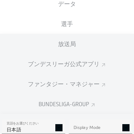
データ
国籍
21.08.1993
身長
体重
DNK
32 年
192 CM
90 KG
選手
Competition
放送局
Bundesliga 2
Season
ブンデスリーガ公式アプリ
2026/2027
ファンタジー・マネジャー
統計 シーズン 2026/2027
BUNDESLIGA-GROUP
言語をお選びください
AERIAL DUELS
Display Mode
TACKLES WON
日本語
WON