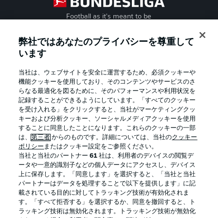
Football as it's meant to be
弊社ではあなたのプライバシーを尊重して
います
BUNDESLIGA APP
当社は、ウェブサイトを安全に運営するため、必須クッキーや
機能クッキーを使用しており、そのコンテンツやサービスのさ
らなる最適化を図るために、そのパフォーマンスや利用状況を
記録することができるようにしています。「すべてのクッキー
を受け入れる」をクリックすると、当社がマーケティングクッ
Official Partners
キーおよび分析クッキー、ソーシャルメディアクッキーを使用
することに同意したことになります。これらのクッキーの一部
は、
第三者
からのものです。詳細については、当社の
クッキー
ポリシー
またはクッキー設定をご参照ください。
当社と当社のパートナー
61
社は、利用者のデバイスの閲覧デ
ータや一意的識別子などの個人データにアクセスし、デバイス
上に保存します。「同意します」を選択すると、「当社と当社
パートナーはデータを処理することで以下を提供します」に記
載されている目的に対してトラッキング技術が有効化されま
す。「すべて拒否する」を選択するか、同意を撤回すると、ト
ラッキング技術は無効化されます。トラッキング技術が無効化