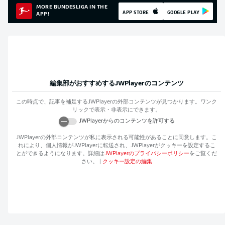
MORE BUNDESLIGA IN THE
APP STORE
GOOGLE PLAY
APP!
編集部がおすすめする
JWPlayer
のコンテンツ
この時点で、記事を補足する
JWPlayer
の外部コンテンツが見つかります。ワンク
リックで表示・非表示にできます。
JWPlayer
からのコンテンツを許可する
JWPlayer
の外部コンテンツが私に表示される可能性があることに同意します。こ
れにより、個人情報が
JWPlayer
に転送され、
JWPlayer
がクッキーを設定するこ
とができるようになります。詳細は
JWPlayer
のプライバシーポリシー
をご覧くだ
さい。
|
クッキー設定の編集