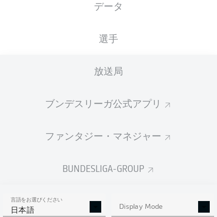
データ
国籍
11.09.1998
身長
体重
DEU
27 年
191 CM
82 KG
選手
Competition
放送局
Bundesliga 2
Season
ブンデスリーガ公式アプリ
2026/2027
ファンタジー・マネジャー
統計 シーズン 2026/2027
BUNDESLIGA-GROUP
言語をお選びください
AERIAL DUELS
Display Mode
TACKLES WON
日本語
WON