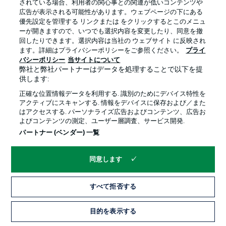
されている場合、利用者の関心事との関連が低いコンテンツや
広告が表示される可能性があります。ウェブページの下にある
プライバシー・ポリシー
優先設定を管理する
優先設定を管理する リンクまたは をクリックするとこのメニュ
利用条件
放送局
ーが開きますので、いつでも選択内容を変更したり、同意を撤
回したりできます。選択内容は当社の ウェブサイト に反映され
求人
選手
ます。詳細はプライバシーポリシーをご参照ください。
プライ
バシーポリシー
当サイトについて
当サイトについて
弊社と弊社パートナーはデータを処理することで以下を提
供します:
正確な位置情報データを利用する. 識別のためにデバイス特性を
アクティブにスキャンする. 情報をデバイスに保存および／また
はアクセスする. パーソナライズ広告およびコンテンツ、広告お
よびコンテンツの測定、ユーザー層調査、サービス開発.
© 2026 Bundesliga-Gruppe GmbH
パートナー (ベンダー) 一覧
言語をお選びください
同意します
日本語
すべて拒否する
Display Mode
目的を表示する