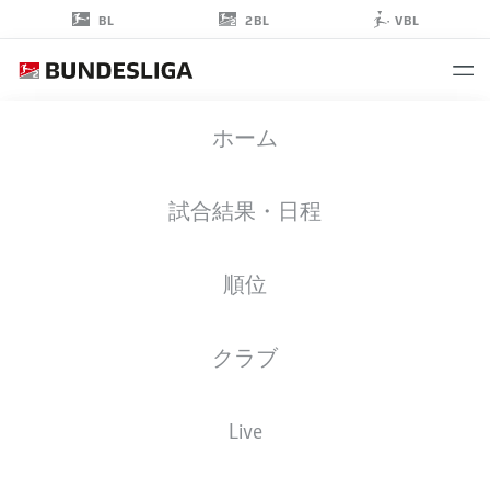
2BL
BL
VBL
BORIS
ホーム
TOMIAK
3
試合結果・日程
順位
擁護者
クラブ
HANNOVER
統計 シーズン 2026/2027
ゴール
チームメイト
Live