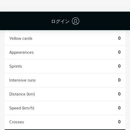
0
0
ログイン
Fouls
0
Yellow cards
0
Appearances
0
Sprints
0
Intensive runs
0
Distance (km)
0
Speed (km/h)
0
Crosses
0