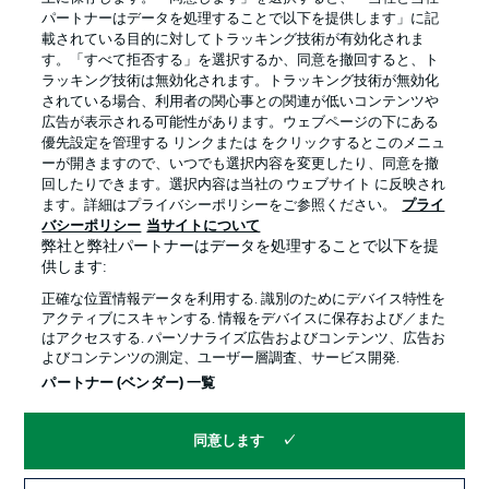
パートナーはデータを処理することで以下を提供します」に記
載されている目的に対してトラッキング技術が有効化されま
す。「すべて拒否する」を選択するか、同意を撤回すると、ト
ラッキング技術は無効化されます。トラッキング技術が無効化
されている場合、利用者の関心事との関連が低いコンテンツや
広告が表示される可能性があります。ウェブページの下にある
プライバシー・ポリシー
優先設定を管理する
優先設定を管理する リンクまたは をクリックするとこのメニュ
利用条件
放送局
ーが開きますので、いつでも選択内容を変更したり、同意を撤
回したりできます。選択内容は当社の ウェブサイト に反映され
求人
選手
ます。詳細はプライバシーポリシーをご参照ください。
プライ
バシーポリシー
当サイトについて
当サイトについて
弊社と弊社パートナーはデータを処理することで以下を提
供します:
正確な位置情報データを利用する. 識別のためにデバイス特性を
アクティブにスキャンする. 情報をデバイスに保存および／また
はアクセスする. パーソナライズ広告およびコンテンツ、広告お
よびコンテンツの測定、ユーザー層調査、サービス開発.
© 2026 Bundesliga-Gruppe GmbH
パートナー (ベンダー) 一覧
言語をお選びください
同意します
日本語