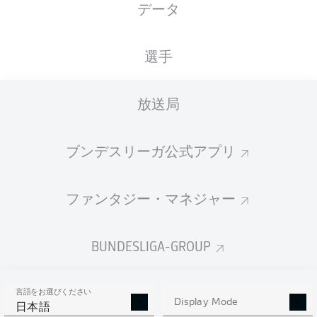
データ
国籍
08.11.2002
身長
体重
ENG
23 年
183 CM
70 KG
選手
Competition
放送局
Bundesliga 2
ブンデスリーガ公式アプリ
Season
ファンタジー・マネジャー
統計 シーズン 2025/2026
BUNDESLIGA-GROUP
言語をお選びください
AERIAL DUELS
Display Mode
TACKLES WON
日本語
WON