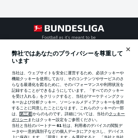
Football as it's meant to be
弊社ではあなたのプライバシーを尊重して
います
BUNDESLIGA APP
当社は、ウェブサイトを安全に運営するため、必須クッキーや
機能クッキーを使用しており、そのコンテンツやサービスのさ
らなる最適化を図るために、そのパフォーマンスや利用状況を
記録することができるようにしています。「すべてのクッキー
を受け入れる」をクリックすると、当社がマーケティングクッ
Official Partners
キーおよび分析クッキー、ソーシャルメディアクッキーを使用
することに同意したことになります。これらのクッキーの一部
は、
第三者
からのものです。詳細については、当社の
クッキー
ポリシー
またはクッキー設定をご参照ください。
当社と当社のパートナー
61
社は、利用者のデバイスの閲覧デ
ータや一意的識別子などの個人データにアクセスし、デバイス
上に保存します。「同意します」を選択すると、「当社と当社