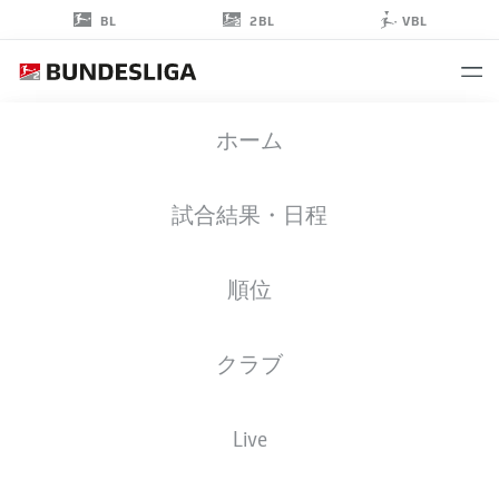
2BL
BL
VBL
RICKY-JADE
ホーム
JONES
26
試合結果・日程
順位
ストライカー
クラブ
ST. PAULI
統計 シーズン 2025/2026
ゴール
Live