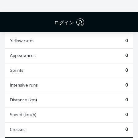
0
0
ログイン
Fouls
0
Yellow cards
0
Appearances
0
Sprints
0
Intensive runs
0
Distance (km)
0
Speed (km/h)
0
Crosses
0