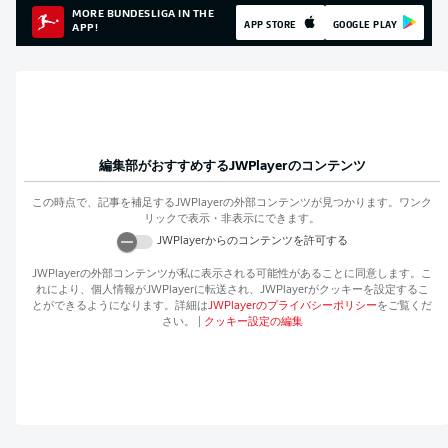
MORE BUNDESLIGA IN THE
APP STORE
GOOGLE PLAY
APP!
編集部がおすすめする
JWPlayer
のコンテンツ
この時点で、記事を補足する
JWPlayer
の外部コンテンツが見つかります。ワンク
リックで表示・非表示にできます。
JWPlayer
からのコンテンツを許可する
JWPlayer
の外部コンテンツが私に表示される可能性があることに同意します。こ
れにより、個人情報が
JWPlayer
に転送され、
JWPlayer
がクッキーを設定するこ
とができるようになります。詳細は
JWPlayer
のプライバシーポリシー
をご覧くだ
さい。
|
クッキー設定の編集