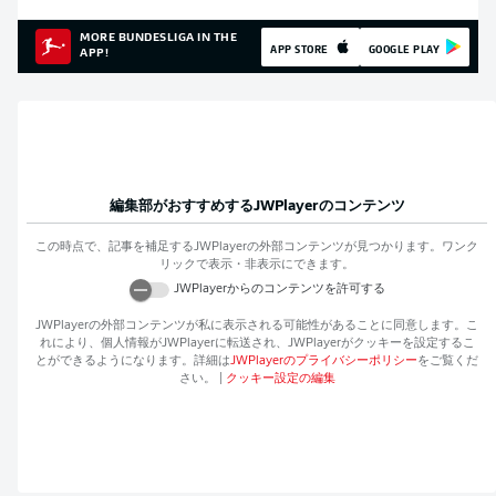
MORE BUNDESLIGA IN THE
APP STORE
GOOGLE PLAY
APP!
編集部がおすすめする
JWPlayer
のコンテンツ
この時点で、記事を補足する
JWPlayer
の外部コンテンツが見つかります。ワンク
リックで表示・非表示にできます。
JWPlayer
からのコンテンツを許可する
JWPlayer
の外部コンテンツが私に表示される可能性があることに同意します。こ
れにより、個人情報が
JWPlayer
に転送され、
JWPlayer
がクッキーを設定するこ
とができるようになります。詳細は
JWPlayer
のプライバシーポリシー
をご覧くだ
さい。
|
クッキー設定の編集