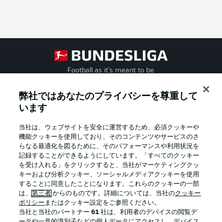
Football as it's meant to be
弊社ではあなたのプライバシーを尊重して
います
BUNDESLIGA APP
当社は、ウェブサイトを安全に運営するため、必須クッキーや
機能クッキーを使用しており、そのコンテンツやサービスのさ
らなる最適化を図るために、そのパフォーマンスや利用状況を
記録することができるようにしています。「すべてのクッキー
を受け入れる」をクリックすると、当社がマーケティングクッ
Official Partners
キーおよび分析クッキー、ソーシャルメディアクッキーを使用
することに同意したことになります。これらのクッキーの一部
は、
第三者
からのものです。詳細については、当社の
クッキー
ポリシー
またはクッキー設定をご参照ください。
当社と当社のパートナー
61
社は、利用者のデバイスの閲覧デ
ータや一意的識別子などの個人データにアクセスし、デバイス