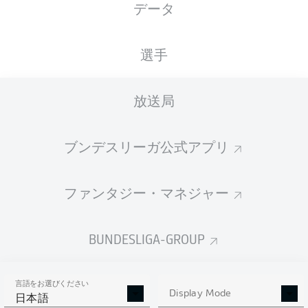
データ
国籍
身長
体重
13.08.2002
DEU
, ERI
179
69
23 年
CM
KG
選手
放送局
Competition
Bundesliga 2
ブンデスリーガ公式アプリ
Season
ファンタジー・マネジャー
BUNDESLIGA-GROUP
統計 シーズン 2024/2025
言語をお選びください
Display Mode
日本語
AERIAL DUELS