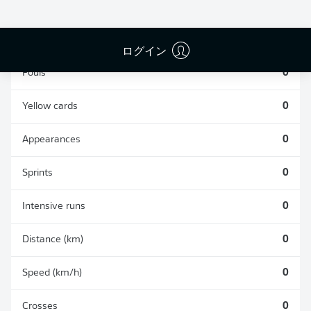
TACKLES WON
WON
0
0
ログイン
Fouls
0
Yellow cards
0
Appearances
0
Sprints
0
Intensive runs
0
Distance (km)
0
Speed (km/h)
0
Crosses
0