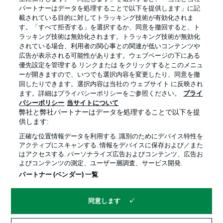
パートナーはデータを処理することで以下を提供します」に記
載されている目的に対してトラッキング技術が有効化されま
す。「すべて拒否する」を選択するか、同意を撤回すると、ト
ラッキング技術は無効化されます。トラッキング技術が無効化
されている場合、利用者の関心事との関連が低いコンテンツや
広告が表示される可能性があります。ウェブページの下にある
プライバシー・ポリシー
優先設定を管理する
優先設定を管理する リンクまたは をクリックするとこのメニュ
利用条件
放送局
ーが開きますので、いつでも選択内容を変更したり、同意を撤
回したりできます。選択内容は当社の ウェブサイト に反映され
求人
選手
ます。詳細はプライバシーポリシーをご参照ください。
プライ
バシーポリシー
当サイトについて
当サイトについて
弊社と弊社パートナーはデータを処理することで以下を提
供します:
正確な位置情報データを利用する. 識別のためにデバイス特性を
アクティブにスキャンする. 情報をデバイスに保存および／また
はアクセスする. パーソナライズ広告およびコンテンツ、広告お
よびコンテンツの測定、ユーザー層調査、サービス開発.
© 2026 Bundesliga-Gruppe GmbH
パートナー (ベンダー) 一覧
言語をお選びください
同意します
日本語