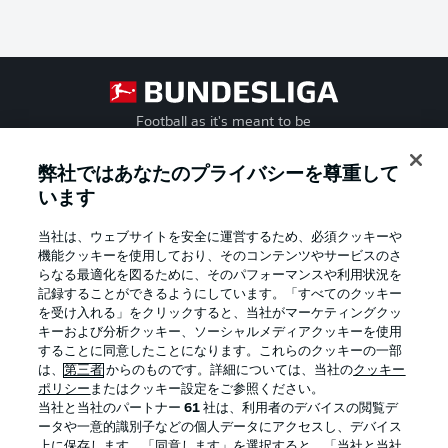
Football as it's meant to be
弊社ではあなたのプライバシーを尊重して
います
BUNDESLIGA APP
当社は、ウェブサイトを安全に運営するため、必須クッキーや
機能クッキーを使用しており、そのコンテンツやサービスのさ
らなる最適化を図るために、そのパフォーマンスや利用状況を
記録することができるようにしています。「すべてのクッキー
を受け入れる」をクリックすると、当社がマーケティングクッ
Official Partners
キーおよび分析クッキー、ソーシャルメディアクッキーを使用
することに同意したことになります。これらのクッキーの一部
は、
第三者
からのものです。詳細については、当社の
クッキー
ポリシー
またはクッキー設定をご参照ください。
当社と当社のパートナー
61
社は、利用者のデバイスの閲覧デ
ータや一意的識別子などの個人データにアクセスし、デバイス
上に保存します。「同意します」を選択すると、「当社と当社