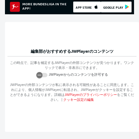
MORE BUNDESLIGA IN THE
APP STORE
GOOGLE PLAY
APP!
編集部がおすすめする
JWPlayer
のコンテンツ
この時点で、記事を補足する
JWPlayer
の外部コンテンツが見つかります。ワンク
リックで表示・非表示にできます。
JWPlayer
からのコンテンツを許可する
JWPlayer
の外部コンテンツが私に表示される可能性があることに同意します。こ
れにより、個人情報が
JWPlayer
に転送され、
JWPlayer
がクッキーを設定するこ
とができるようになります。詳細は
JWPlayer
のプライバシーポリシー
をご覧くだ
さい。
|
クッキー設定の編集