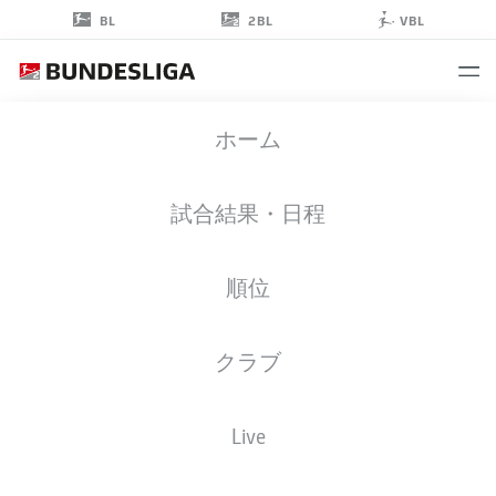
2BL
BL
VBL
CAN
ホーム
MOUSTFA
0
試合結果・日程
順位
ストライカー
クラブ
NUREMBERG
統計 シーズン 2019/2020
ゴール
Live