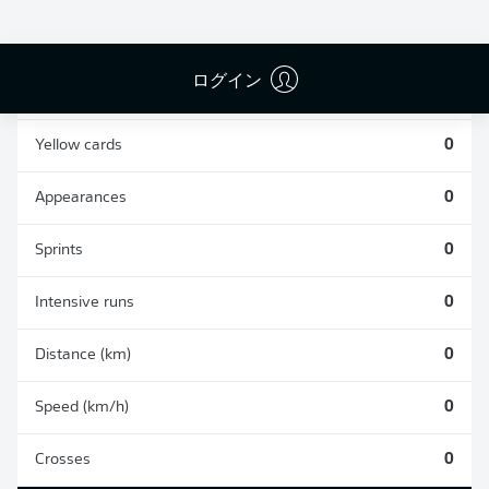
0
0
ログイン
Fouls
0
Yellow cards
0
Appearances
0
Sprints
0
Intensive runs
0
Distance (km)
0
Speed (km/h)
0
Crosses
0