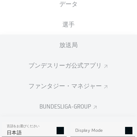
データ
国籍
19.11.2004
身長
体重
DEU
21 年
178 CM
68 KG
選手
Competition
放送局
Bundesliga 2
ブンデスリーガ公式アプリ
Season
ファンタジー・マネジャー
統計 シーズン 2019/2020
BUNDESLIGA-GROUP
言語をお選びください
AERIAL DUELS
Display Mode
TACKLES WON
日本語
WON