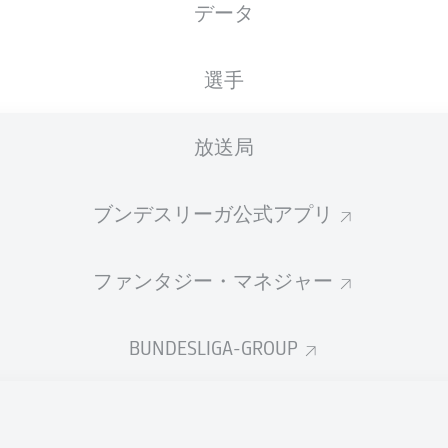
データ
国籍
28.12.2007
身長
体重
DEU
18 年
187 CM
80 KG
選手
放送局
ブンデスリーガ公式アプリ
ファンタジー・マネジャー
統計 シーズン 2026/2027
BUNDESLIGA-GROUP
Fouls
DUELS
N