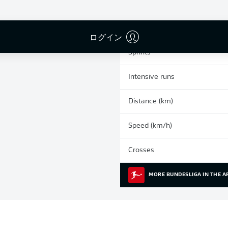
0
Yellow cards
Appearances
ログイン
Sprints
Intensive runs
Distance (km)
Speed (km/h)
Crosses
MORE BUNDESLIGA IN THE A