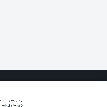
バシー・ポリシー
優先設定を管理する
件
放送局
選手
めに、そのパフォ
キーおよび分析ク
トについて