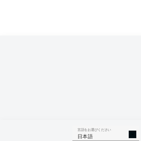
Competition
Bundesliga 2
Season
2026/2027
言語をお選びください
AERIAL 
TACKLES WON
日本語
WO