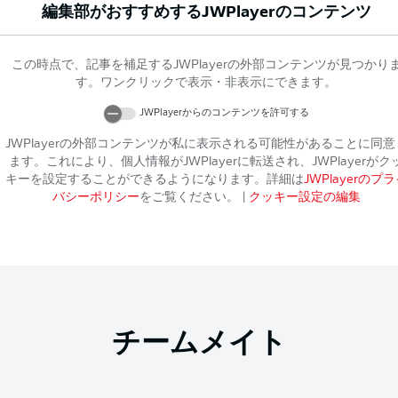
編集部がおすすめする
JWPlayer
のコンテンツ
この時点で、記事を補足する
JWPlayer
の外部コンテンツが見つかり
す。ワンクリックで表示・非表示にできます。
JWPlayer
からのコンテンツを許可する
JWPlayer
の外部コンテンツが私に表示される可能性があることに同意
ます。これにより、個人情報が
JWPlayer
に転送され、
JWPlayer
がク
キーを設定することができるようになります。詳細は
JWPlayer
のプラ
バシーポリシー
をご覧ください。
|
クッキー設定の編集
チームメイト