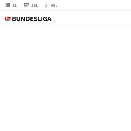
2BL
BL
VBL
MIKA
WALLENTOWITZ
35
ミッドフィルダー
GREUTHER FÜRTH
統計 シーズン 2026/2027
ゴール
チームメ