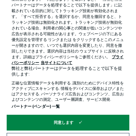
パートナーはデータを処理することで以下を提供します」に記
載されている目的に対してトラッキング技術が有効化されま
す。「すべて拒否する」を選択するか、同意を撤回すると、ト
ラッキング技術は無効化されます。トラッキング技術が無効化
されている場合、利用者の関心事との関連が低いコンテンツや
広告が表示される可能性があります。ウェブページの下にある
プライバシー・ポリシー
優先設定を管理する
優先設定を管理する リンクまたは をクリックするとこのメニュ
利用条件
放送局
ーが開きますので、いつでも選択内容を変更したり、同意を撤
回したりできます。選択内容は当社の ウェブサイト に反映され
求人
選手
ます。詳細はプライバシーポリシーをご参照ください。
プライ
バシーポリシー
当サイトについて
当サイトについて
弊社と弊社パートナーはデータを処理することで以下を提
供します:
正確な位置情報データを利用する. 識別のためにデバイス特性を
アクティブにスキャンする. 情報をデバイスに保存および／また
はアクセスする. パーソナライズ広告およびコンテンツ、広告お
よびコンテンツの測定、ユーザー層調査、サービス開発.
© 2026 Bundesliga-Gruppe GmbH
パートナー (ベンダー) 一覧
言語をお選びください
同意します
日本語