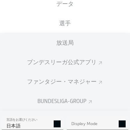
データ
国籍
04.11.1997
身長
体重
DEU
28 年
179 CM
70 KG
選手
Competition
放送局
Bundesliga 2
ブンデスリーガ公式アプリ
Season
ファンタジー・マネジャー
統計 シーズン 2020/2021
BUNDESLIGA-GROUP
言語をお選びください
AERIAL DUELS
Display Mode
TACKLES WON
日本語
WON