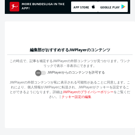
MORE BUNDESLIGA IN THE
APP STORE
GOOGLE PLAY
APP!
編集部がおすすめする
JWPlayer
のコンテンツ
この時点で、記事を補足する
JWPlayer
の外部コンテンツが見つかります。ワンク
リックで表示・非表示にできます。
JWPlayer
からのコンテンツを許可する
JWPlayer
の外部コンテンツが私に表示される可能性があることに同意します。こ
れにより、個人情報が
JWPlayer
に転送され、
JWPlayer
がクッキーを設定するこ
とができるようになります。詳細は
JWPlayer
のプライバシーポリシー
をご覧くだ
さい。
|
クッキー設定の編集