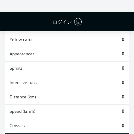
0
0
ログイン
Fouls
0
Yellow cards
0
Appearances
0
Sprints
0
Intensive runs
0
Distance (km)
0
Speed (km/h)
0
Crosses
0