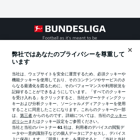
Football as it's meant to be
弊社ではあなたのプライバシーを尊重して
います
BUNDESLIGA APP
当社は、ウェブサイトを安全に運営するため、必須クッキーや
機能クッキーを使用しており、そのコンテンツやサービスのさ
らなる最適化を図るために、そのパフォーマンスや利用状況を
記録することができるようにしています。「すべてのクッキー
を受け入れる」をクリックすると、当社がマーケティングクッ
Official Partners
キーおよび分析クッキー、ソーシャルメディアクッキーを使用
することに同意したことになります。これらのクッキーの一部
は、
第三者
からのものです。詳細については、当社の
クッキー
ポリシー
またはクッキー設定をご参照ください。
当社と当社のパートナー
61
社は、利用者のデバイスの閲覧デ
ータや一意的識別子などの個人データにアクセスし、デバイス
上に保存します。「同意します」を選択すると、「当社と当社