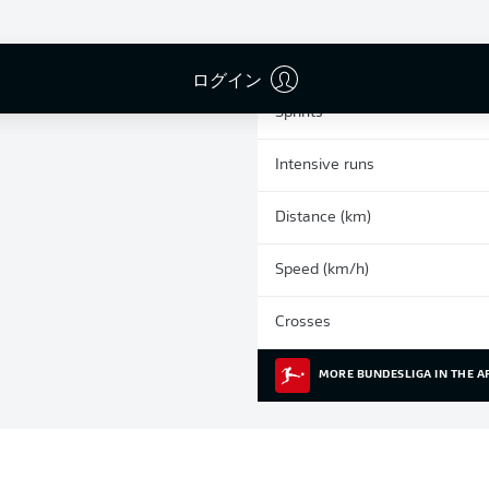
0
Yellow cards
Appearances
ログイン
Sprints
Intensive runs
Distance (km)
Speed (km/h)
Crosses
MORE BUNDESLIGA IN THE A