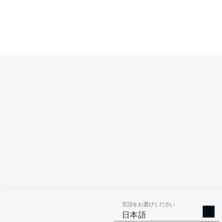
Competition
Bundesliga 2
Season
言語をお選びください
AERIAL 
TACKLES WON
日本語
WO