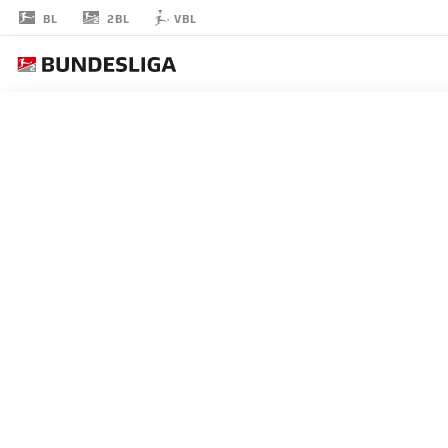
2BL
BL
VBL
SIMON
STRAUDI
31
擁護者
DYNAMO DRESDEN
統計 シーズン 2022/2023
ゴール