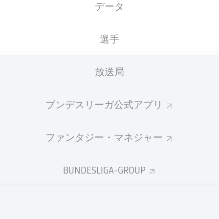
データ
国籍
27.01.1999
身長
体重
ITA
27 年
176 CM
73 KG
選手
放送局
ブンデスリーガ公式アプリ
ファンタジー・マネジャー
統計 シーズン 2022/2023
BUNDESLIGA-GROUP
Fouls
DUELS
N