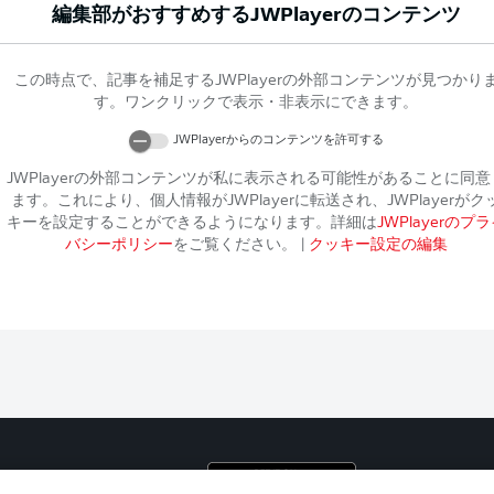
編集部がおすすめする
JWPlayer
のコンテンツ
この時点で、記事を補足する
JWPlayer
の外部コンテンツが見つかり
す。ワンクリックで表示・非表示にできます。
JWPlayer
からのコンテンツを許可する
JWPlayer
の外部コンテンツが私に表示される可能性があることに同意
ます。これにより、個人情報が
JWPlayer
に転送され、
JWPlayer
がク
キーを設定することができるようになります。詳細は
JWPlayer
のプラ
バシーポリシー
をご覧ください。
|
クッキー設定の編集
プライ