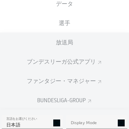
データ
国籍
25.04.2003
身長
BRA
23 年
194 CM
選手
Competition
放送局
Bundesliga 2
ブンデスリーガ公式アプリ
Season
ファンタジー・マネジャー
統計 シーズン 2025/2026
BUNDESLIGA-GROUP
言語をお選びください
AERIAL DUELS
Display Mode
TACKLES WON
日本語
WON