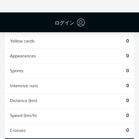
0
0
ログイン
Fouls
0
Yellow cards
0
Appearances
0
Sprints
0
Intensive runs
0
Distance (km)
0
Speed (km/h)
0
Crosses
0