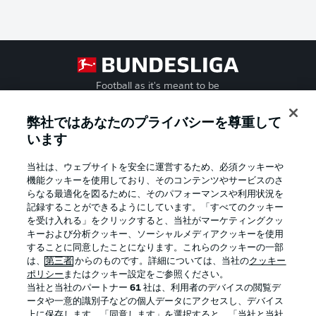
Football as it's meant to be
弊社ではあなたのプライバシーを尊重して
います
BUNDESLIGA APP
当社は、ウェブサイトを安全に運営するため、必須クッキーや
機能クッキーを使用しており、そのコンテンツやサービスのさ
らなる最適化を図るために、そのパフォーマンスや利用状況を
記録することができるようにしています。「すべてのクッキー
を受け入れる」をクリックすると、当社がマーケティングクッ
Official Partners
キーおよび分析クッキー、ソーシャルメディアクッキーを使用
することに同意したことになります。これらのクッキーの一部
は、
第三者
からのものです。詳細については、当社の
クッキー
ポリシー
またはクッキー設定をご参照ください。
当社と当社のパートナー
61
社は、利用者のデバイスの閲覧デ
ータや一意的識別子などの個人データにアクセスし、デバイス
上に保存します。「同意します」を選択すると、「当社と当社