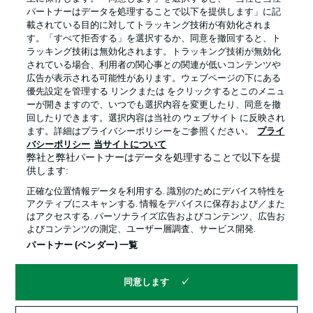
パートナーはデータを処理することで以下を提供します」に記
載されている目的に対してトラッキング技術が有効化されま
す。「すべて拒否する」を選択するか、同意を撤回すると、ト
ラッキング技術は無効化されます。トラッキング技術が無効化
されている場合、利用者の関心事との関連が低いコンテンツや
広告が表示される可能性があります。ウェブページの下にある
プライバシー・ポリシー
優先設定を管理する
優先設定を管理する リンクまたは をクリックするとこのメニュ
利用条件
放送局
ーが開きますので、いつでも選択内容を変更したり、同意を撤
回したりできます。選択内容は当社の ウェブサイト に反映され
求人
選手
ます。詳細はプライバシーポリシーをご参照ください。
プライ
バシーポリシー
当サイトについて
当サイトについて
弊社と弊社パートナーはデータを処理することで以下を提
供します:
正確な位置情報データを利用する. 識別のためにデバイス特性を
アクティブにスキャンする. 情報をデバイスに保存および／また
はアクセスする. パーソナライズ広告およびコンテンツ、広告お
よびコンテンツの測定、ユーザー層調査、サービス開発.
© 2026 Bundesliga-Gruppe GmbH
パートナー (ベンダー) 一覧
言語をお選びください
同意します
日本語