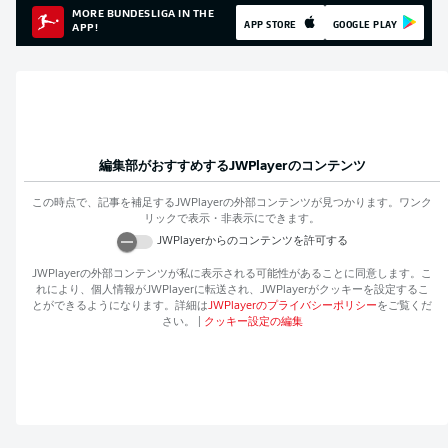
MORE BUNDESLIGA IN THE
APP STORE
GOOGLE PLAY
APP!
編集部がおすすめする
JWPlayer
のコンテンツ
この時点で、記事を補足する
JWPlayer
の外部コンテンツが見つかります。ワンク
リックで表示・非表示にできます。
JWPlayer
からのコンテンツを許可する
JWPlayer
の外部コンテンツが私に表示される可能性があることに同意します。こ
れにより、個人情報が
JWPlayer
に転送され、
JWPlayer
がクッキーを設定するこ
とができるようになります。詳細は
JWPlayer
のプライバシーポリシー
をご覧くだ
さい。
|
クッキー設定の編集