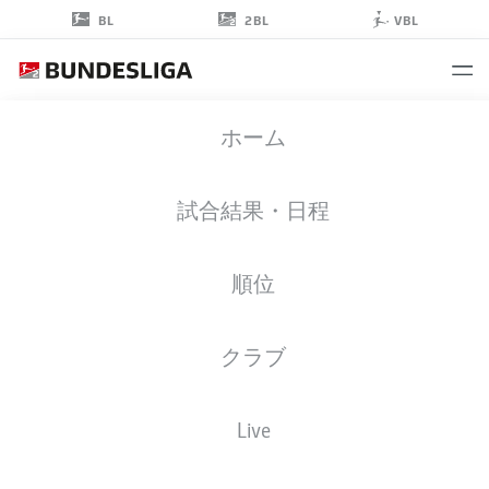
2BL
BL
VBL
PAUL
ホーム
SEGUIN
33
試合結果・日程
順位
ミッドフィルダー
クラブ
GREUTHER FÜRTH
統計 シーズン 2022/2023
ゴール
Live