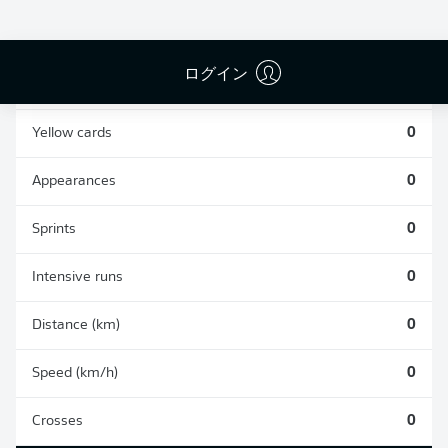
0
0
ログイン
Fouls
0
Yellow cards
0
Appearances
0
Sprints
0
Intensive runs
0
Distance (km)
0
Speed (km/h)
0
Crosses
0