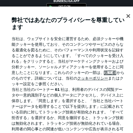
BUNDESLIGA APP
弊社ではあなたのプライバシーを尊重してい
ます
Official Partners
当社は、ウェブサイトを安全に運営するため、必須クッキーや機
能クッキーを使用しており、そのコンテンツやサービスのさらな
る最適化を図るために、そのパフォーマンスや利用状況を記録す
ることができるようにしています。「すべてのクッキーを受け入
れる」をクリックすると、当社がマーケティングクッキーおよび
分析クッキー、ソーシャルメディアクッキーを使用することに同
意したことになります。これらのクッキーの一部は、
第三者
から
のものです。詳細については、当社の
クッキーポリシー
またはク
ッキー設定をご参照ください。
当社と当社のパートナー
61
社は、利用者のデバイスの閲覧デー
タや一意的識別子などの個人データにアクセスし、デバイス上に
保存します。「同意します」を選択すると、「当社と当社パート
プライバシー・ポリシー
優先設定を管理する
ナーはデータを処理することで以下を提供します」に記載されて
いる目的に対してトラッキング技術が有効化されます。「すべて
利用条件
放送局
拒否する」を選択するか、同意を撤回すると、トラッキング技術
求人
選手
は無効化されます。トラッキング技術が無効化されている場合、
利用者の関心事との関連が低いコンテンツや広告が表示される可
当サイトについて