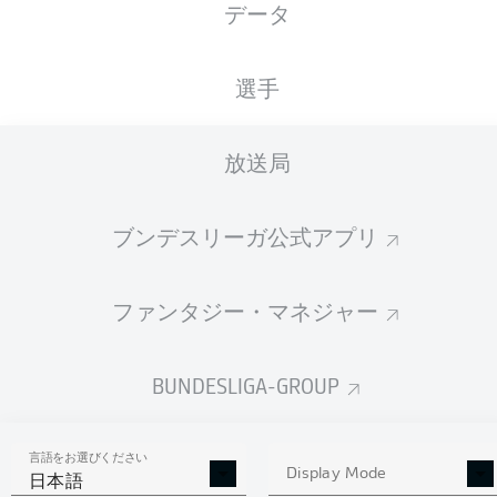
データ
国籍
29.03.1995
身長
体重
DEU
31 年
186 CM
82 KG
選手
Competition
放送局
Bundesliga 2
Season
ブンデスリーガ公式アプリ
2022/2023
ファンタジー・マネジャー
統計 シーズン 2022/2023
BUNDESLIGA-GROUP
言語をお選びください
AERIAL DUELS
Display Mode
TACKLES WON
日本語
WON