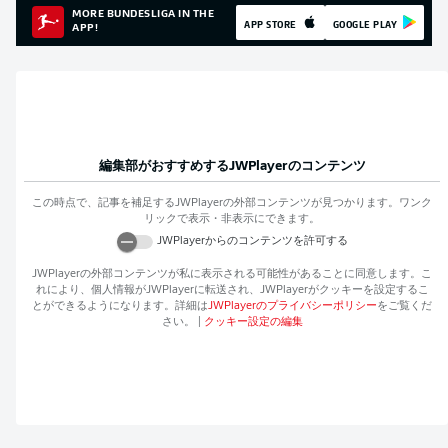
MORE BUNDESLIGA IN THE
APP STORE
GOOGLE PLAY
APP!
編集部がおすすめする
JWPlayer
のコンテンツ
この時点で、記事を補足する
JWPlayer
の外部コンテンツが見つかります。ワンク
リックで表示・非表示にできます。
JWPlayer
からのコンテンツを許可する
JWPlayer
の外部コンテンツが私に表示される可能性があることに同意します。こ
れにより、個人情報が
JWPlayer
に転送され、
JWPlayer
がクッキーを設定するこ
とができるようになります。詳細は
JWPlayer
のプライバシーポリシー
をご覧くだ
さい。
|
クッキー設定の編集