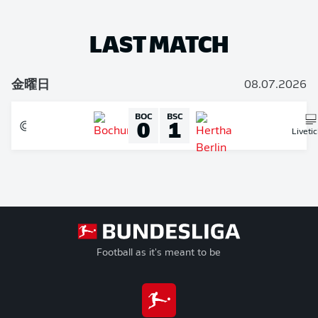
LAST MATCH
金曜日
08.07.2026
BOC
BSC
0
1
Liveti
Football as it's meant to be