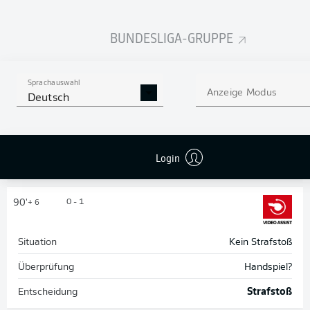
Schütze:
Ermedin
Demirović
BUNDESLIGA-GRUPPE
90'
vs
+ 6
Sprachauswahl
Elfmeter für Stuttgart!
Anzeige Modus
Deutsch
Undav kommt nach einer weiteren Flanke am zweiten
Pfosten an den Ball. Der Stürmer schießt, Akpoguma
schmeißt sich dazwischen und bekommt den Ball an
die Hand. Osmers schaut sich die Szene am Monitor
Login
an und entscheidet auf Strafstoß.
90'
0 - 1
+ 6
Situation
Kein Strafstoß
Überprüfung
Handspiel?
Entscheidung
Strafstoß