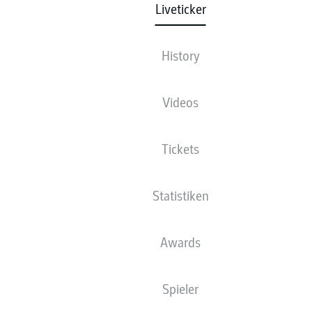
Liveticker
2024-2025
History
90'
vs
+ 10
Fazit
Videos
Demirović rettet Stuttgart einen Punkt! Der VfB beißt
sich lange die Zähne aus, weil Hoffenheim stark
verteidigt. Von den Spielanteilen geht das Remis in
Tickets
Ordnung, für die TSG trotzdem äußerst bitter.
1 - 1
Statistiken
Spielende
Awards
90'
vs
+ 9
Tooor! Der Ausgleich!
Spieler
Baumann hält den Elfmeter, doch der Ball springt
perfekt vor die Füße von Demirović, der in der letzten