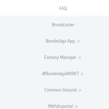
Sekunde doch noch ausgleicht.
FAQ
1 - 1
90'
+ 9
Broadcaster
ERMEDIN
DEMIROVIĆ
TOR!
Bundesliga App
1
:
1
Fantasy Manager
Torentfernung
10,87 m
#BundesligaWIRKT
1 - 1
90'
+ 9
Common Ground
ELFMETER
VERSCHOSSEN!
Mitfahrportal