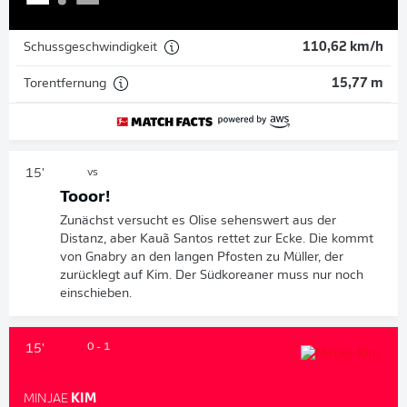
Schussgeschwindigkeit
110,62 km/h
Torentfernung
15,77 m
15'
vs
Tooor!
Zunächst versucht es Olise sehenswert aus der
Distanz, aber Kauã Santos rettet zur Ecke. Die kommt
von Gnabry an den langen Pfosten zu Müller, der
zurücklegt auf Kim. Der Südkoreaner muss nur noch
einschieben.
0 - 1
15'
MINJAE
KIM