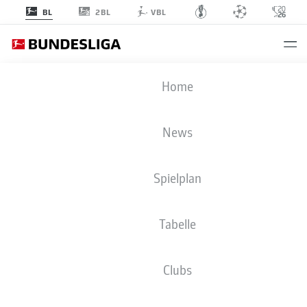
2BL
BL
VBL
Home
04.10. 18:30
05.10. 13:30
2
1
2
2
0
1
News
ALLE SPIELE →
Spielplan
BUNDESLIGA-LIVETICK
Tabelle
ZUM 6. SPIELTAG
Clubs
Spieltag 6