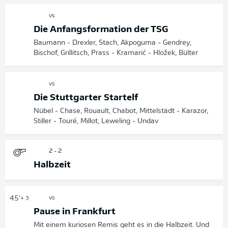
vs
Die Anfangsformation der TSG
Baumann - Drexler, Stach, Akpoguma - Gendrey,
Bischof, Grillitsch, Prass - Kramarić - Hložek, Bülter
vs
Die Stuttgarter Startelf
Nübel - Chase, Rouault, Chabot, Mittelstädt - Karazor,
Stiller - Touré, Millot, Leweling - Undav
2 - 2
Halbzeit
45'
vs
+ 3
Pause in Frankfurt
Mit einem kuriosen Remis geht es in die Halbzeit. Und