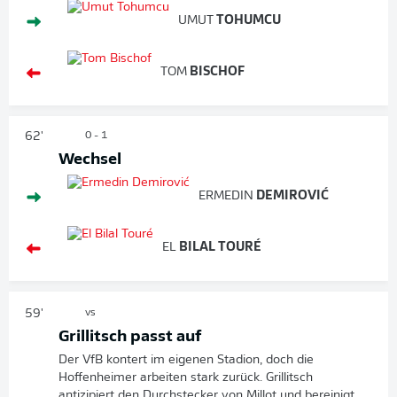
UMUT
TOHUMCU
TOM
BISCHOF
62'
0 - 1
Wechsel
ERMEDIN
DEMIROVIĆ
EL
BILAL TOURÉ
59'
vs
Grillitsch passt auf
Der VfB kontert im eigenen Stadion, doch die
Hoffenheimer arbeiten stark zurück. Grillitsch
antizipiert den Durchstecker von Millot und bereinigt