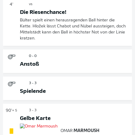
4'
vs
Die Riesenchance!
Bülter spielt einen herausragenden Ball hinter die
Kette. Hložek lässt Chabot und Nübel aussteigen, doch
Mittelstädt kann den Ball in höchster Not von der Linie
kratzen.
0 - 0
Anstoß
3 - 3
Spielende
90'
3 - 3
+ 5
Gelbe Karte
OMAR
MARMOUSH