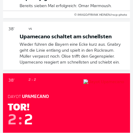
Bereits sieben Mal erfolgreich: Omar Marmoush.
© IMAGO/FRANK HEINEN/rscp-photo
38'
vs
Upamecano schaltet am schnellsten
Wieder führen die Bayern eine Ecke kurz aus. Gnabry
geht die Linie entlang und spielt in den Rückraum.
Müller verpasst noch. Olise trifft den Gegenspieler.
Upamecano reagiert am schnellsten und schiebt ein.
2 - 2
38'
DAYOT
UPAMECANO
TOR!
2
:
2