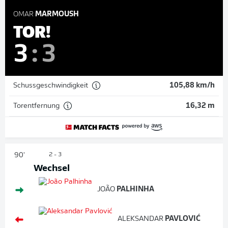
OMAR
MARMOUSH
TOR!
3
:
3
Schussgeschwindigkeit
105,88 km/h
Torentfernung
16,32 m
90'
2 - 3
Wechsel
JOÃO
PALHINHA
ALEKSANDAR
PAVLOVIĆ