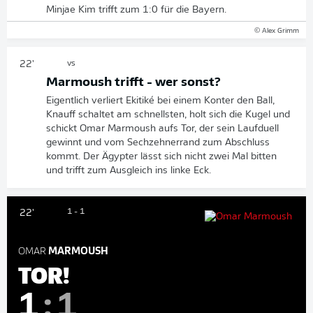
Minjae Kim trifft zum 1:0 für die Bayern.
© Alex Grimm
22'
vs
Marmoush trifft - wer sonst?
Eigentlich verliert Ekitiké bei einem Konter den Ball,
Knauff schaltet am schnellsten, holt sich die Kugel und
schickt Omar Marmoush aufs Tor, der sein Laufduell
gewinnt und vom Sechzehnerrand zum Abschluss
kommt. Der Ägypter lässt sich nicht zwei Mal bitten
und trifft zum Ausgleich ins linke Eck.
1 - 1
22'
OMAR
MARMOUSH
TOR!
1
:
1