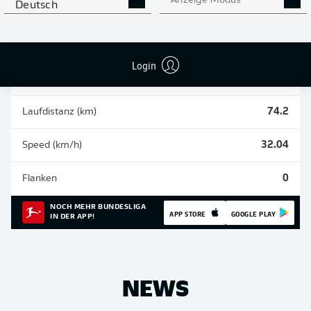
Anzeige Modus
Deutsch
Einsätze
18
Sprints
108
Login
Intensive Läufe
477
Laufdistanz (km)
74.2
Speed (km/h)
32.04
Flanken
0
NOCH MEHR BUNDESLIGA
APP STORE
GOOGLE PLAY
IN DER APP!
NEWS