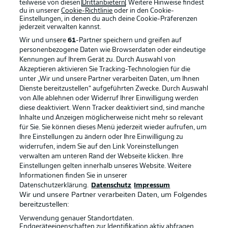
teilweise von diesen
Drittanbietern
. Weitere Hinweise findest
du in unserer
Cookie-Richtlinie
oder in den Cookie-
Einstellungen, in denen du auch deine Cookie-Präferenzen
jederzeit
verwalten kannst.
Wir und unsere
61
-Partner speichern und greifen auf
personenbezogene Daten wie Browserdaten oder eindeutige
Kennungen auf Ihrem Gerät zu. Durch Auswahl von
Akzeptieren aktivieren Sie Tracking-Technologien für die
unter „Wir und unsere Partner verarbeiten Daten, um Ihnen
Dienste bereitzustellen“ aufgeführten Zwecke. Durch Auswahl
Rechtliche Hinweise
Voreinstellungen verwalten
von Alle ablehnen oder Widerruf Ihrer Einwilligung werden
diese deaktiviert. Wenn Tracker deaktiviert sind, sind manche
Datenschutz
Nutzungsbedingungen
Inhalte und Anzeigen möglicherweise nicht mehr so relevant
Kontakt
Jobs
für Sie. Sie können dieses Menü jederzeit wieder aufrufen, um
Ihre Einstellungen zu ändern oder Ihre Einwilligung zu
Impressum
Partner
widerrufen, indem Sie auf den Link Voreinstellungen
verwalten am unteren Rand der Webseite klicken. Ihre
Spieler
Liveticker
Einstellungen gelten innerhalb unseres Website. Weitere
AGB
Informationen finden Sie in unserer
Datenschutzerklärung.
Datenschutz
Impressum
Wir und unsere Partner verarbeiten Daten, um Folgendes
bereitzustellen:
Verwendung genauer Standortdaten.
Endgeräteeigenschaften zur Identifikation aktiv abfragen.