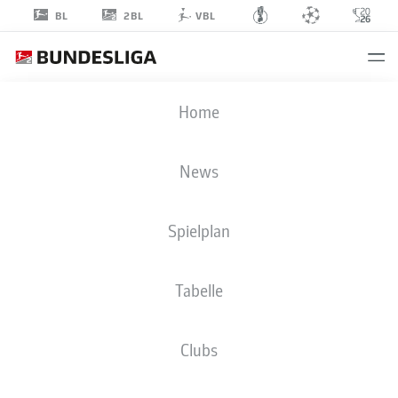
2BL
BL
VBL
MAXIMILIAN
Home
BREUNIG
9
News
Spielplan
ANGRIFF
Tabelle
1. FC MAGDEBURG
STATISTIK SAISON 2025/2026
TORE
Clubs