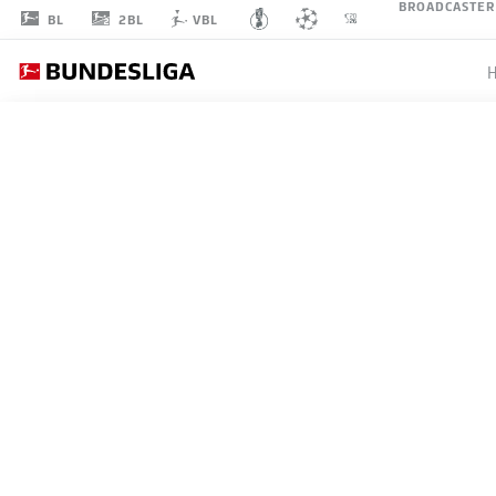
BROADCASTER
2BL
BL
VBL
PATRICK
WIMMER
8
MITTELFELD
TSG HOFFENHEIM
STATISTIK SAISON 2026/2027
TORE
MITS