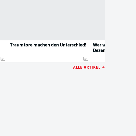
Traumtore machen den Unterschied!
Wer wird der Spieler
Dezember?
ALLE ARTIKEL →