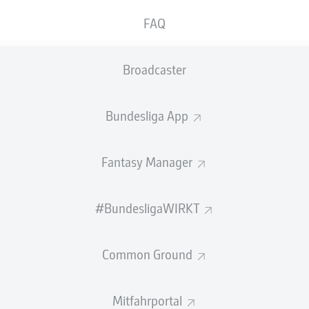
0
Gelbe Karten
FAQ
Einsätze
Broadcaster
Sprints
Intensive Läufe
Bundesliga App
Laufdistanz (km)
Fantasy Manager
Speed (km/h)
#BundesligaWIRKT
Flanken
NOCH MEHR BUNDESLIGA IN 
Common Ground
Mitfahrportal
Empfohlener redaktioneller Inhalt von
JWPlayer