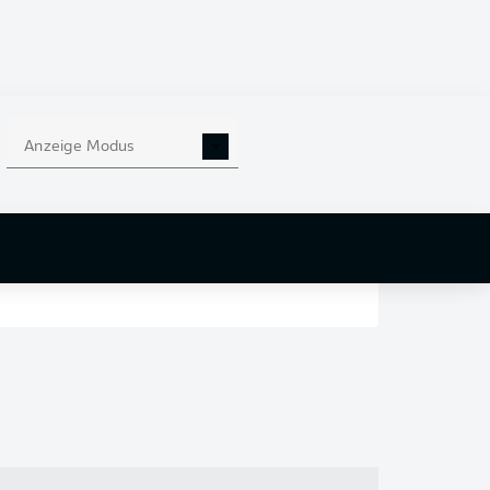
en
nd
Anzeige Modus
r