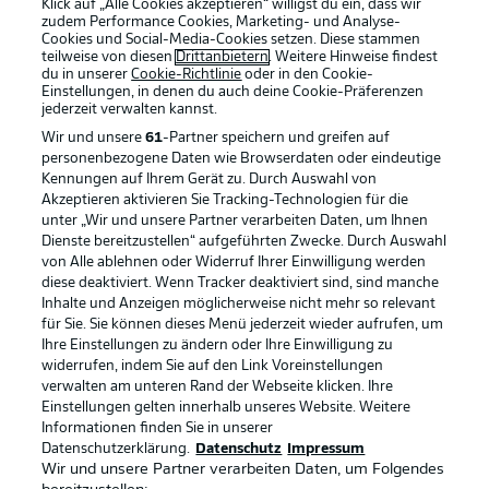
Klick auf „Alle Cookies akzeptieren“ willigst du ein, dass wir
zudem Performance Cookies, Marketing- und Analyse-
Cookies und Social-Media-Cookies setzen. Diese stammen
teilweise von diesen
Drittanbietern
. Weitere Hinweise findest
du in unserer
Cookie-Richtlinie
oder in den Cookie-
Einstellungen, in denen du auch deine Cookie-Präferenzen
jederzeit
verwalten kannst.
Wir und unsere
61
-Partner speichern und greifen auf
personenbezogene Daten wie Browserdaten oder eindeutige
Kennungen auf Ihrem Gerät zu. Durch Auswahl von
Akzeptieren aktivieren Sie Tracking-Technologien für die
unter „Wir und unsere Partner verarbeiten Daten, um Ihnen
Dienste bereitzustellen“ aufgeführten Zwecke. Durch Auswahl
Rechtliche Hinweise
Voreinstellungen verwalten
von Alle ablehnen oder Widerruf Ihrer Einwilligung werden
diese deaktiviert. Wenn Tracker deaktiviert sind, sind manche
Datenschutz
Nutzungsbedingungen
Inhalte und Anzeigen möglicherweise nicht mehr so relevant
Broadcaster
Kontakt
für Sie. Sie können dieses Menü jederzeit wieder aufrufen, um
Ihre Einstellungen zu ändern oder Ihre Einwilligung zu
Jobs
Impressum
widerrufen, indem Sie auf den Link Voreinstellungen
verwalten am unteren Rand der Webseite klicken. Ihre
Partner
Spieler
Einstellungen gelten innerhalb unseres Website. Weitere
Liveticker
AGB
Informationen finden Sie in unserer
Datenschutzerklärung.
Datenschutz
Impressum
Wir und unsere Partner verarbeiten Daten, um Folgendes