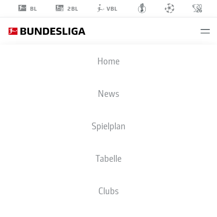
2BL
BL
VBL
ALEIX
Home
GARCÍA
24
News
Spielplan
MITTELFELD
Tabelle
BAYER 04 LEVERKUSEN
STATISTIK SAISON 2026/2027
TORE
MITSPIELER
Clubs