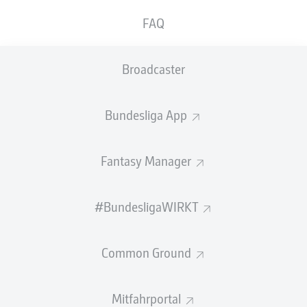
GEW.
GEW.
FAQ
ZWEIKÄMPFE
KOPFDUELLE
0
0
Broadcaster
Begangene Fouls
0
Bundesliga App
Gelbe Karten
0
Einsätze
0
Fantasy Manager
Sprints
0
#BundesligaWIRKT
Intensive Läufe
0
Common Ground
Laufdistanz (km)
0
Speed (km/h)
0
Mitfahrportal