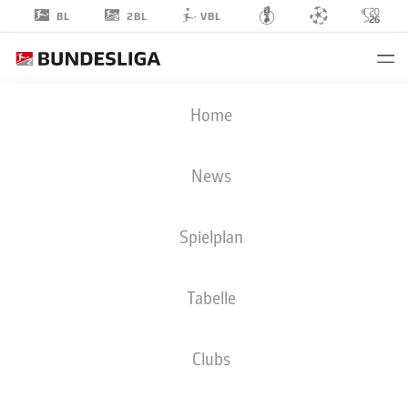
2BL
BL
VBL
MIKKEL
Home
KAUFMANN
14
News
Spielplan
ANGRIFF
Tabelle
KARLSRUHER SC
STATISTIK SAISON 2025/2026
TORE
Clubs