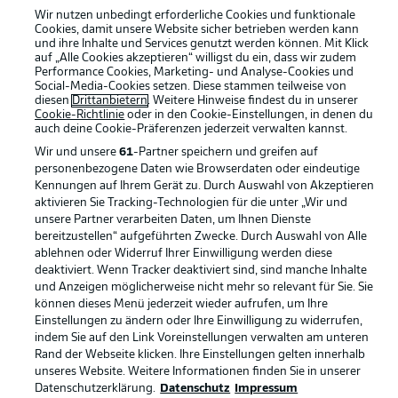
Wir nutzen unbedingt erforderliche Cookies und funktionale
Cookies, damit unsere Website sicher betrieben werden kann
und ihre Inhalte und Services genutzt werden können. Mit Klick
auf „Alle Cookies akzeptieren“ willigst du ein, dass wir zudem
Performance Cookies, Marketing- und Analyse-Cookies und
Social-Media-Cookies setzen. Diese stammen teilweise von
Rechtliche Hinweise
Voreinstellungen verwalten
diesen
Drittanbietern
. Weitere Hinweise findest du in unserer
Cookie-Richtlinie
oder in den Cookie-Einstellungen, in denen du
Datenschutz
Nutzungsbedingungen
auch deine Cookie-Präferenzen jederzeit
verwalten kannst.
Kontakt
Jobs
Wir und unsere
61
-Partner speichern und greifen auf
personenbezogene Daten wie Browserdaten oder eindeutige
Impressum
Partner
Kennungen auf Ihrem Gerät zu. Durch Auswahl von Akzeptieren
aktivieren Sie Tracking-Technologien für die unter „Wir und
Spieler
Liveticker
unsere Partner verarbeiten Daten, um Ihnen Dienste
AGB
bereitzustellen“ aufgeführten Zwecke. Durch Auswahl von Alle
ablehnen oder Widerruf Ihrer Einwilligung werden diese
deaktiviert. Wenn Tracker deaktiviert sind, sind manche Inhalte
und Anzeigen möglicherweise nicht mehr so relevant für Sie. Sie
können dieses Menü jederzeit wieder aufrufen, um Ihre
Einstellungen zu ändern oder Ihre Einwilligung zu widerrufen,
indem Sie auf den Link Voreinstellungen verwalten am unteren
Rand der Webseite klicken. Ihre Einstellungen gelten innerhalb
unseres Website. Weitere Informationen finden Sie in unserer
Datenschutzerklärung.
Datenschutz
Impressum