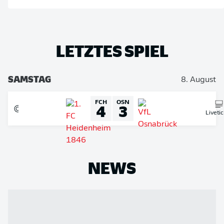
LETZTES SPIEL
SAMSTAG
8. August
FCH
OSN
4
3
Liveti
NEWS