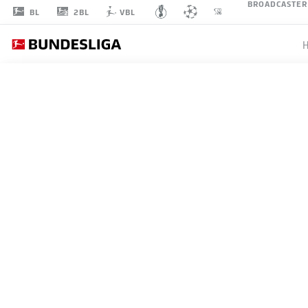
BROADCASTER
2BL
BL
VBL
ALEKSANDAR
PAVLOVIĆ
45
MITTELFELD
FC BAYERN MÜNCHEN
STATISTIK SAISON 2026/2027
TORE
MITS