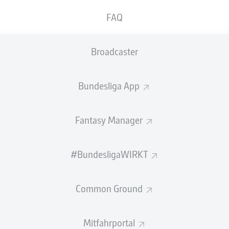
0
Gelbe Karten
FAQ
Einsätze
Broadcaster
Sprints
Intensive Läufe
Bundesliga App
Laufdistanz (km)
Fantasy Manager
Speed (km/h)
#BundesligaWIRKT
Flanken
NOCH MEHR BUNDESLIGA IN 
Common Ground
Mitfahrportal
Empfohlener redaktioneller Inhalt von
JWPlayer