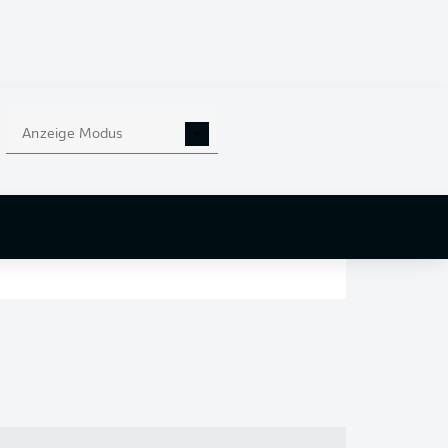
en
nd
Anzeige Modus
r