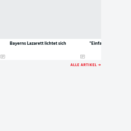
Bayerns Lazarett lichtet sich
"Einfach die Maschin
ALLE ARTIKEL →