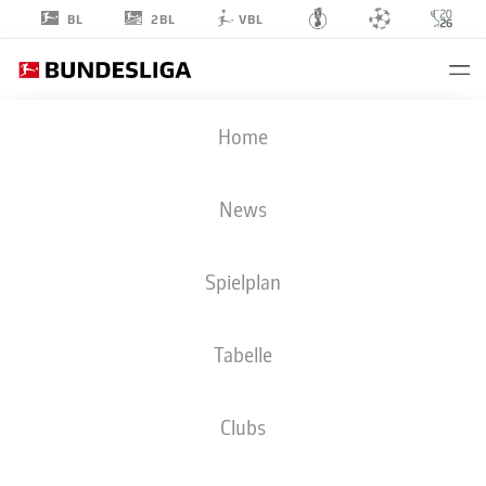
2BL
BL
VBL
NICO
Home
ELVEDI
30
News
Spielplan
VERTEIDIGUNG
Tabelle
BORUSSIA MÖNCHENGLADBACH
STATISTIK SAISON 2026/2027
TORE
MITSPIELER
Clubs