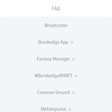
GEW.
GEW.
FAQ
ZWEIKÄMPFE
KOPFDUELLE
0
0
Broadcaster
Begangene Fouls
0
Bundesliga App
Gelbe Karten
0
Einsätze
0
Fantasy Manager
Sprints
0
#BundesligaWIRKT
Intensive Läufe
0
Common Ground
Laufdistanz (km)
0
Speed (km/h)
0
Mitfahrportal