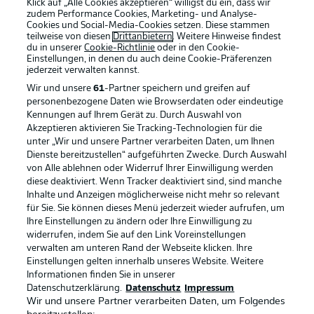
Klick auf „Alle Cookies akzeptieren“ willigst du ein, dass wir
zudem Performance Cookies, Marketing- und Analyse-
Cookies und Social-Media-Cookies setzen. Diese stammen
teilweise von diesen
Drittanbietern
. Weitere Hinweise findest
du in unserer
Cookie-Richtlinie
oder in den Cookie-
Einstellungen, in denen du auch deine Cookie-Präferenzen
jederzeit
verwalten kannst.
Wir und unsere
61
-Partner speichern und greifen auf
personenbezogene Daten wie Browserdaten oder eindeutige
Kennungen auf Ihrem Gerät zu. Durch Auswahl von
Akzeptieren aktivieren Sie Tracking-Technologien für die
unter „Wir und unsere Partner verarbeiten Daten, um Ihnen
Dienste bereitzustellen“ aufgeführten Zwecke. Durch Auswahl
Rechtliche Hinweise
Voreinstellungen verwalten
von Alle ablehnen oder Widerruf Ihrer Einwilligung werden
diese deaktiviert. Wenn Tracker deaktiviert sind, sind manche
Datenschutz
Nutzungsbedingungen
Inhalte und Anzeigen möglicherweise nicht mehr so relevant
Broadcaster
Kontakt
für Sie. Sie können dieses Menü jederzeit wieder aufrufen, um
Ihre Einstellungen zu ändern oder Ihre Einwilligung zu
Jobs
Impressum
widerrufen, indem Sie auf den Link Voreinstellungen
verwalten am unteren Rand der Webseite klicken. Ihre
Partner
Spieler
Einstellungen gelten innerhalb unseres Website. Weitere
Liveticker
AGB
Informationen finden Sie in unserer
Datenschutzerklärung.
Datenschutz
Impressum
Wir und unsere Partner verarbeiten Daten, um Folgendes