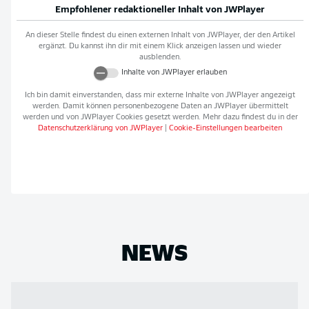
Empfohlener redaktioneller Inhalt von
JWPlayer
An dieser Stelle findest du einen externen Inhalt von
JWPlayer
, der den Artikel
ergänzt. Du kannst ihn dir mit einem Klick anzeigen lassen und wieder
ausblenden.
Inhalte von
JWPlayer
erlauben
Ich bin damit einverstanden, dass mir externe Inhalte von
JWPlayer
angezeigt
werden. Damit können personenbezogene Daten an
JWPlayer
übermittelt
werden und von
JWPlayer
Cookies gesetzt werden. Mehr dazu findest du in der
Datenschutzerklärung von
JWPlayer
|
Cookie-Einstellungen bearbeiten
NEWS