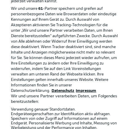
jederzeit
verwalten kannst.
Wir und unsere
61
-Partner speichern und greifen auf
personenbezogene Daten wie Browserdaten oder eindeutige
Kennungen auf Ihrem Gerät zu. Durch Auswahl von
Akzeptieren aktivieren Sie Tracking-Technologien für die
unter „Wir und unsere Partner verarbeiten Daten, um Ihnen
Dienste bereitzustellen“ aufgeführten Zwecke. Durch Auswahl
Rechtliche Hinweise
Voreinstellungen verwalten
von Alle ablehnen oder Widerruf Ihrer Einwilligung werden
diese deaktiviert. Wenn Tracker deaktiviert sind, sind manche
Datenschutz
Nutzungsbedingungen
Inhalte und Anzeigen möglicherweise nicht mehr so relevant
Broadcaster
Kontakt
für Sie. Sie können dieses Menü jederzeit wieder aufrufen, um
Ihre Einstellungen zu ändern oder Ihre Einwilligung zu
Jobs
Impressum
widerrufen, indem Sie auf den Link Voreinstellungen
verwalten am unteren Rand der Webseite klicken. Ihre
Partner
Spieler
Einstellungen gelten innerhalb unseres Website. Weitere
Liveticker
AGB
Informationen finden Sie in unserer
Datenschutzerklärung.
Datenschutz
Impressum
Wir und unsere Partner verarbeiten Daten, um Folgendes
bereitzustellen:
Verwendung genauer Standortdaten.
Endgeräteeigenschaften zur Identifikation aktiv abfragen.
Speichern von oder Zugriff auf Informationen auf einem
Endgerät. Personalisierte Werbung und Inhalte, Messung von
Werbeleistung und der Performance von Inhalten,