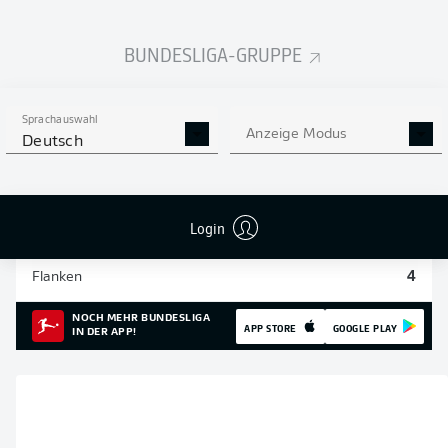
Einsätze
8
BUNDESLIGA-GRUPPE
Sprints
56
Sprachauswahl
Intensive Läufe
185
Anzeige Modus
Deutsch
Laufdistanz (km)
30.3
Login
Speed (km/h)
34.19
Flanken
4
NOCH MEHR BUNDESLIGA
APP STORE
GOOGLE PLAY
IN DER APP!