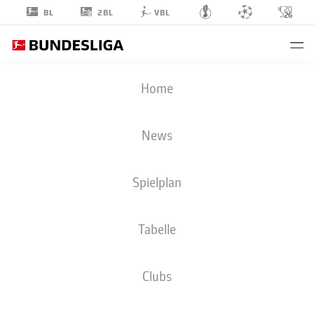
2BL
BL
VBL
MATHYS
Home
TEL
39
News
Spielplan
ANGRIFF
Tabelle
FC BAYERN MÜNCHEN
STATISTIK SAISON 2024/2025
TORE
Clubs