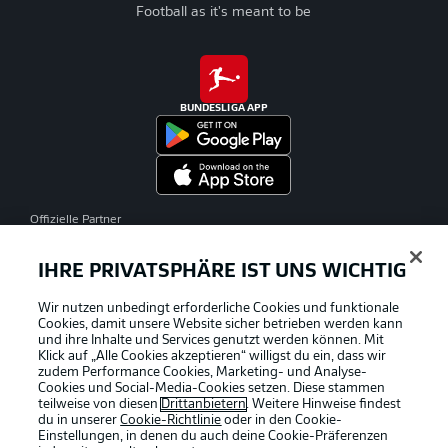
Football as it's meant to be
BUNDESLIGA APP
Offizielle Partner
IHRE PRIVATSPHÄRE IST UNS WICHTIG
Wir nutzen unbedingt erforderliche Cookies und funktionale
Cookies, damit unsere Website sicher betrieben werden kann
und ihre Inhalte und Services genutzt werden können. Mit
Klick auf „Alle Cookies akzeptieren“ willigst du ein, dass wir
zudem Performance Cookies, Marketing- und Analyse-
Cookies und Social-Media-Cookies setzen. Diese stammen
teilweise von diesen
Drittanbietern
. Weitere Hinweise findest
du in unserer
Cookie-Richtlinie
oder in den Cookie-
Einstellungen, in denen du auch deine Cookie-Präferenzen